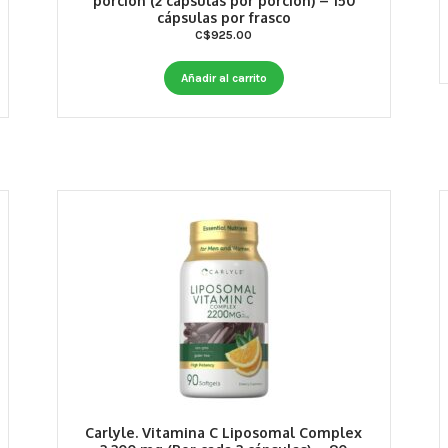
porción (2 cápsulas por porción) – 150
cápsulas por frasco
C$
925.00
Añadir al carrito
Carlyle. Vitamina C Liposomal Complex