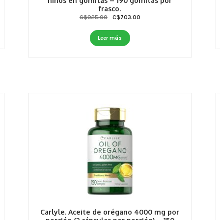
niños en gomitas – 190 gomitas por
frasco.
Original
Current
C$
925.00
C$
703.00
price
price
was:
is:
Leer más
C$925.00.
C$703.00.
Carlyle. Aceite de orégano 4000 mg por