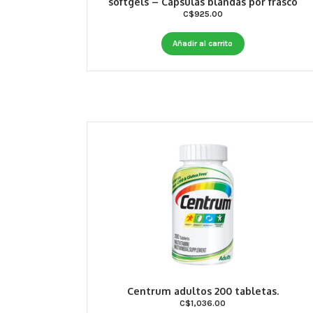
softgels – Cápsulas blandas por frasco
C$
925.00
Añadir al carrito
Centrum adultos 200 tabletas.
C$
1,036.00