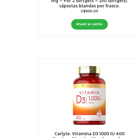
mg – Por 2 softgels – 250 softgels/
cápsulas blandas por frasco.
C$
925.00
Añadir al carrito
Carlyle. Vitamina D3 1000 IU 400