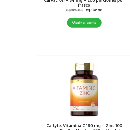
Carvacrol) – 34 mg – 200 porciones por
frasco
Original
Current
C$
925.00
C$
592.00
price
price
was:
is:
Añadir al carrito
C$925.00.
C$592.00.
Carlyle. Vitamina C 180 mg + Zinc 100