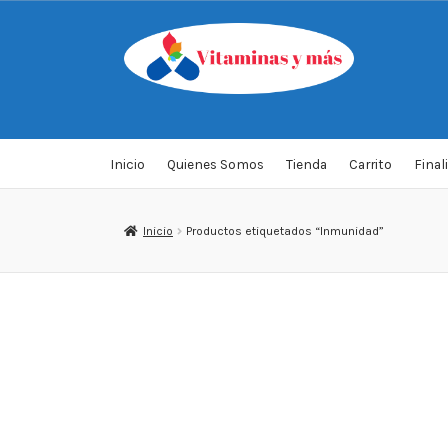
Saltar
Ir
a
al
navegación
contenido
Inicio
Quienes Somos
Tienda
Carrito
Final
Inicio
Productos etiquetados “Inmunidad”