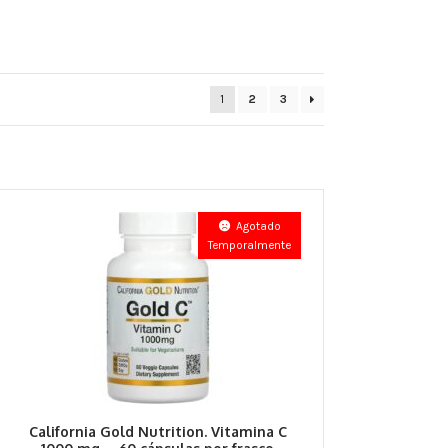
1
2
3
Agotado
Temporalmente
California Gold Nutrition. Vitamina C