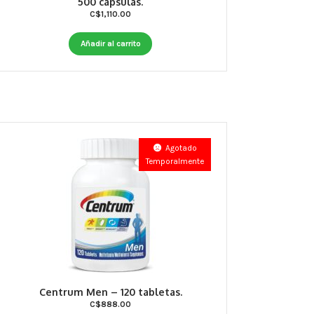
500 capsulas.
C$
1,110.00
Añadir al carrito
Agotado
Temporalmente
Centrum Men – 120 tabletas.
C$
888.00