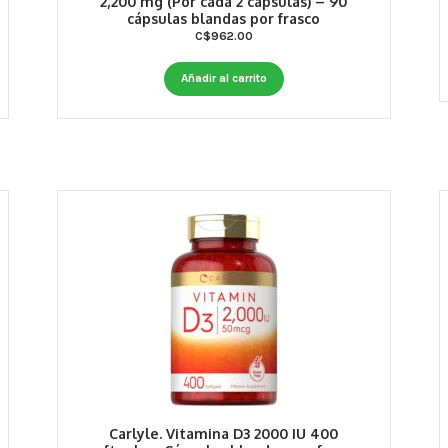
2,200 mg (Por cada 2 cápsulas) – 90
cápsulas blandas por frasco
C$
962.00
Añadir al carrito
Carlyle. Vitamina D3 2000 IU 400