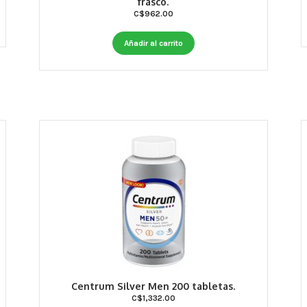
frasco.
C$
962.00
Añadir al carrito
Centrum Silver Men 200 tabletas.
C$
1,332.00