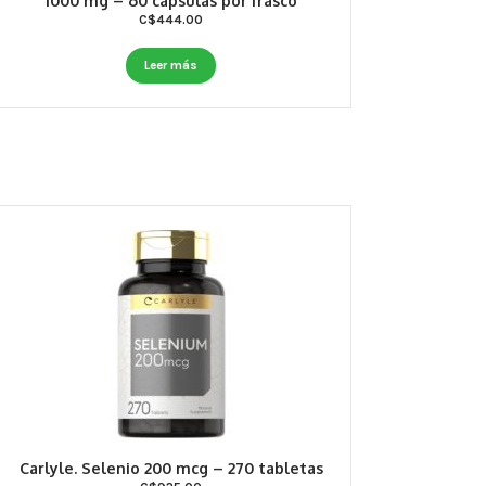
1000 mg – 60 cápsulas por frasco
C$
444.00
Leer más
Carlyle. Selenio 200 mcg – 270 tabletas