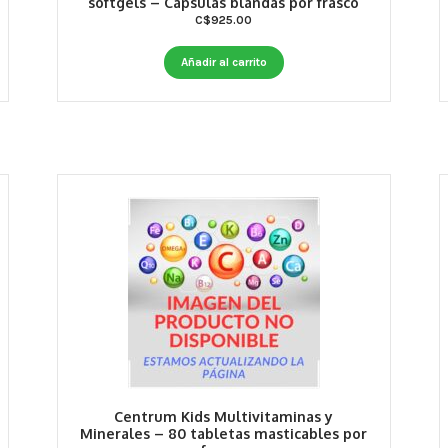
softgels – Cápsulas blandas por frasco
C$
925.00
Añadir al carrito
Centrum Kids Multivitaminas y
Minerales – 80 tabletas masticables por