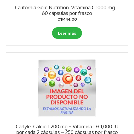
Otros
California Gold Nutrition. Vitamina C 1000 mg –
60 cápsulas por frasco
Antioxidantes
C$
444.00
NaturalSlim
Leer más
Cabello, Piel y Uñas
Sueño
Omega 3 Y Omega 369
Niños
Diabetes
Para Hombres
Multivitaminas Adultos 18 A 49 Años
Carlyle. Calcio 1,200 mg + Vitamina D3 1,000 IU
por cada 2 cápsulas – 250 cápsulas por frasco