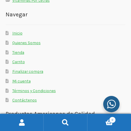
Vitaminas Por Letras
Navegar
Inicio
Quienes Somos
Tienda
Carrito
Finalizar compra
Mi cuenta
Términos y Condiciones
Contáctenos
Productos Americanos de Calidad
0
Buscar
Buscar