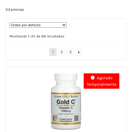
Vitaminas
Términos y Condiciones
Contáctenos
Mostrando 1–30 de 66 resultados
————-
Minerales
1
2
3
Vitaminas Por Letras
Agotado
Suplementos Herbales
Temporalmente
Digestión
Para Mujeres
Salud Ósea y Articular