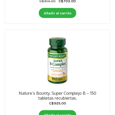
Original
Current
C$
814.00
C$
703.00
price
price
was:
is:
Añadir al carrito
C$814.00.
C$703.00.
Nature’s Bounty. Super Complejo B – 150
tabletas recubiertas.
C$
925.00