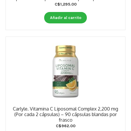
C$
1,295.00
Estados De Ánimo
Añadir al carrito
Control Del Peso
Cocó March
Aminoácidos
Salud Visual
Multivitaminas Adultos 50 Años A Más
Multivitaminas Niños
Carlyle. Vitamina C Liposomal Complex 2,200 mg
(Por cada 2 cápsulas) – 90 cápsulas blandas por
frasco
C$
962.00