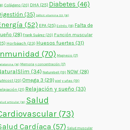
Diabetes
(46)
DHA
(25)
Colágeno
(20)
18)
Digestión
(35)
Déficit vitamina D3
(16)
Energía
(52)
Falta de
EPA
(25)
Estrés
(18)
sueño
(28)
Función muscular
Frank Suárez
(20)
Huesos fuertes
(31)
25)
Horbäach
(23)
Inmunidad
(70)
Magnesio
(17)
Memoria y concentración
(17)
elatonina
(16)
NaturalSlim
(34)
NOW
(28)
Naturebell
(19)
Omega 3
(29)
utricost
(20)
piel y uñas
(19)
Relajación y sueño
(33)
elajación
(21)
Salud
alud articular
(16)
Cardiovascular
(73)
Salud Cardíaca
(57)
Salud muscular