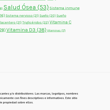
Salud Ósea
(53)
Sistema inmune
18)
26)
Sistema nervioso
(21)
Sueño
Sueño
(20)
Vitamina C
lacentero
(21)
Triglicéridos
(22)
Vitamina D3
(38)
28)
Vitaminas
(17)
cantes y/o distribuidores. Las marcas, logotipos, nombres
icamente con fines descriptivos e informativos. Este sitio
e propiedad sobre ellos.