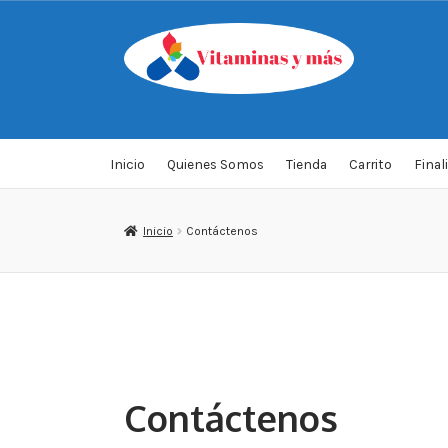
Saltar
Ir
a
al
navegación
contenido
Inicio
Quienes Somos
Tienda
Carrito
Final
Inicio
Contáctenos
Contáctenos