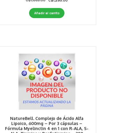
Original
Current
C$
1,665.00
C$
1,295.00
price
price
was:
is:
Añadir al carrito
C$1,665.00.
C$1,295.00.
NatureBell. Complejo de Ácido Alfa
Lipoico, 600mg – Por 3 cápsulas –
Fórmula Myelinctin 4 en 1 con R-ALA, S-