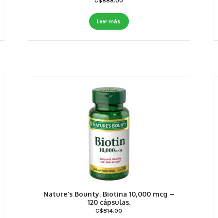
C$
888.00
Leer más
Nature’s Bounty. Biotina 10,000 mcg –
120 cápsulas.
C$
814.00