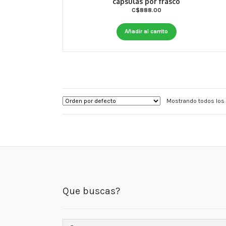
cápsulas por frasco
C$
888.00
Añadir al carrito
Mostrando todos los 
Que buscas?
Buscar: