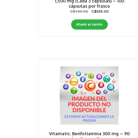
1,500 mg (Cada 3 cápsulas) – 100
cápsulas por frasco
Original
Current
C$
740.00
C$
555.00
price
price
was:
is:
Añadir al carrito
C$740.00.
C$555.00.
Vitamatic. Benfotiamina 300 mg – 90