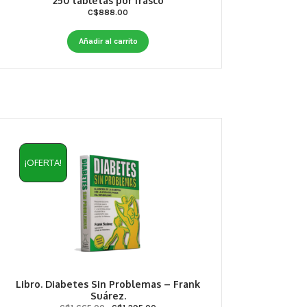
250 tabletas por frasco
C$
888.00
Añadir al carrito
¡OFERTA!
Libro. Diabetes Sin Problemas – Frank
Suárez.