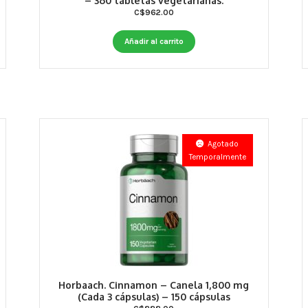
– 360 tabletas vegetarianas.
C$
962.00
Añadir al carrito
Agotado
Temporalmente
Horbaach. Cinnamon – Canela 1,800 mg
(Cada 3 cápsulas) – 150 cápsulas