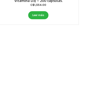
Vitamina D3) – 200 cápsulas.
C$
1,554.00
Leer más