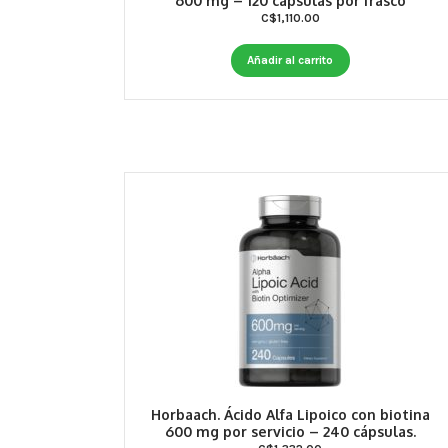
600 mg – 120 cápsulas por frasco
C$
1,110.00
Añadir al carrito
Horbaach. Ácido Alfa Lipoico con biotina
600 mg por servicio – 240 cápsulas.