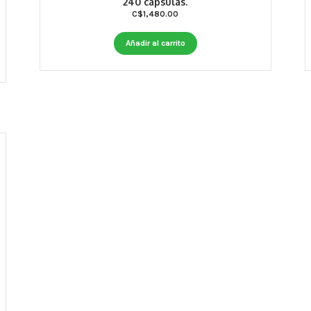
240 capsulas.
C$
1,480.00
Añadir al carrito