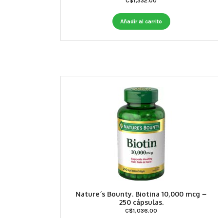
C$
1,332.00
Añadir al carrito
Nature´s Bounty. Biotina 10,000 mcg –
250 cápsulas.
C$
1,036.00