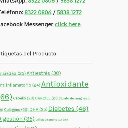
WhatsApp:
8322 0806
/
5838 1272
Teléfono:
8322 0806
/
5838 1272
Facebook Messenger
click here
tiquetas del Producto
Antiestrés
(30)
nsiedad
(25)
Antioxidante
ntiinflamatorio
(24)
(66)
CARLYLE
(21)
Cabello
(20)
Citrato de magnesio
Diabetes
(46)
DHA
(25)
Colágeno
(20)
18)
Digestión
(35)
Déficit vitamina D3
(16)