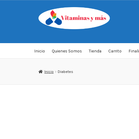
Saltar
Ir
a
al
navegación
contenido
Inicio
Quienes Somos
Tienda
Carrito
Final
Inicio
Diabetes