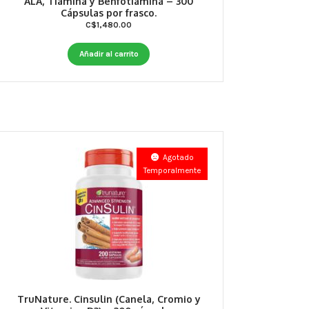
ALA, Tiamina y Benfotiamina – 300
Cápsulas por frasco.
C$
1,480.00
Añadir al carrito
Agotado
Temporalmente
TruNature. Cinsulin (Canela, Cromio y