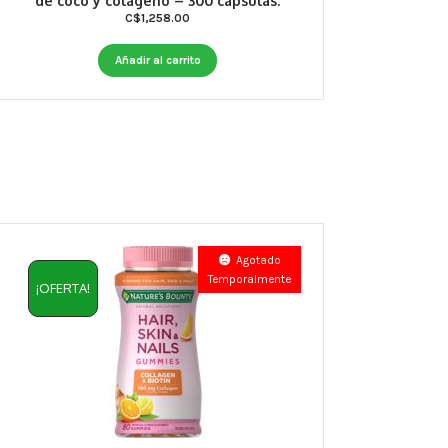
de coco y colageno – 300 capsulas.
C$
1,258.00
Añadir al carrito
Agotado
Temporalmente
¡OFERTA!