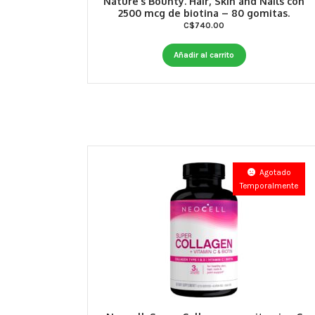
Nature’s Bounty. Hair, Skin and Nails con
2500 mcg de biotina – 80 gomitas.
C$
740.00
Añadir al carrito
Agotado
Temporalmente