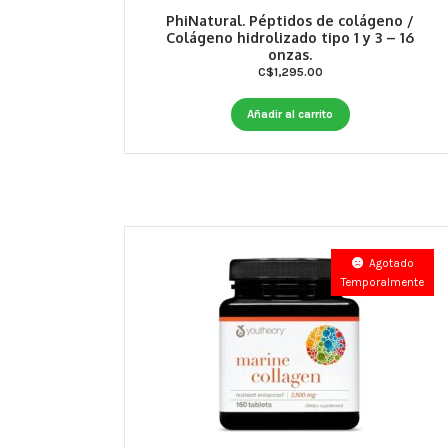
PhiNatural. Péptidos de colágeno /
Colágeno hidrolizado tipo 1 y 3 – 16
onzas.
C$
1,295.00
Añadir al carrito
Agotado
Temporalmente