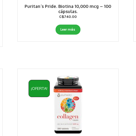
Puritan´s Pride. Biotina 10,000 mcg – 100
cápsulas.
C$
740.00
Leer más
¡OFERTA!