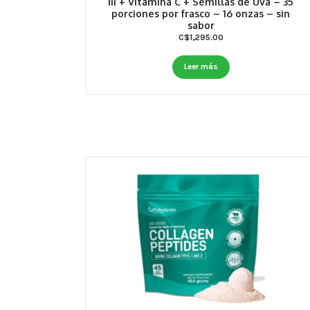
III + Vitamina C + Semillas de Uva – 35
porciones por frasco – 16 onzas – sin
sabor
C$
1,295.00
Leer más