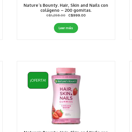
Nature´s Bounty. Hair, Skin and Nails con
colágeno – 200 gomitas.
Original
Current
C$
1,258.00
C$
999.00
price
price
was:
is:
Leer más
C$1,258.00.
C$999.00.
¡OFERTA!