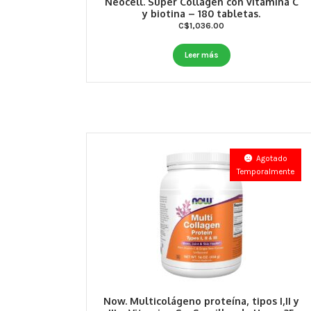
Neocell. Super Collagen con vitamina C
y biotina – 180 tabletas.
C$
1,036.00
Leer más
Agotado
Temporalmente
Now. Multicolágeno proteína, tipos I,II y