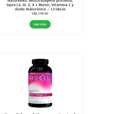
Naturebell. Multicolágeno proteína,
tipos I,II, III, V, X + Biotin, Vitamina C y
Ácido Hialurónico – 1.3 libras
C$
1,776.00
Leer más