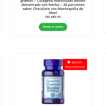
gramos – Colágeno Hidrolizado Bovino
alimentado con hierba – 28 porciones
sabor Chocolate con Mantequilla de
Maní
C$
1,480.00
Añadir al carrito
Agotado
Temporalmente