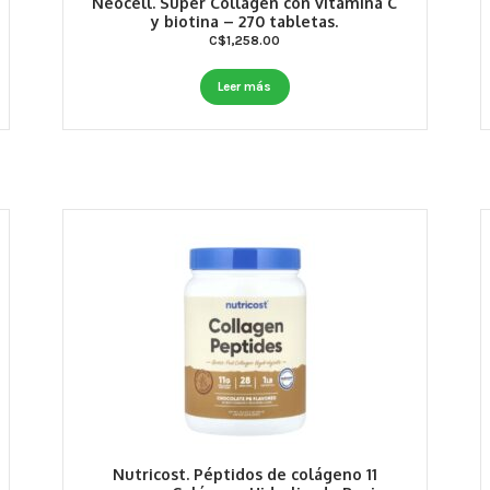
Neocell. Super Collagen con vitamina C
y biotina – 270 tabletas.
C$
1,258.00
Leer más
Nutricost. Péptidos de colágeno 11