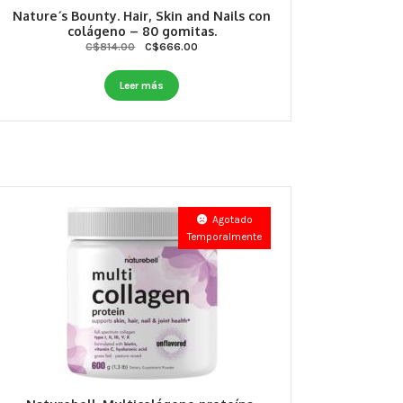
Nature´s Bounty. Hair, Skin and Nails con
colágeno – 80 gomitas.
Original
Current
C$
814.00
C$
666.00
price
price
was:
is:
Leer más
C$814.00.
C$666.00.
Agotado
Temporalmente