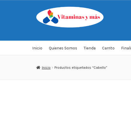
Saltar
Ir
a
al
navegación
contenido
Inicio
Quienes Somos
Tienda
Carrito
Final
Inicio
Productos etiquetados “Cabello”