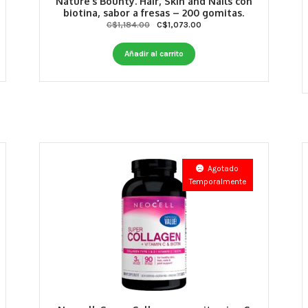
Nature’s Bounty. Hair, Skin and Nails con
biotina, sabor a fresas – 200 gomitas.
Original
Current
C$
1,184.00
C$
1,073.00
price
price
was:
is:
Añadir al carrito
C$1,184.00.
C$1,073.00.
Agotado
Temporalmente