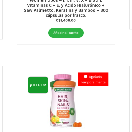
Women tipos – I,II, III, V, X + Biotin,
Vitaminas C + E, y Ácido Hialurónico +
Saw Palmetto, Keratina y Bamboo – 300
cápsulas por frasco.
C$
1,406.00
Añadir al carrito
Agotado
Temporalmente
¡OFERTA!