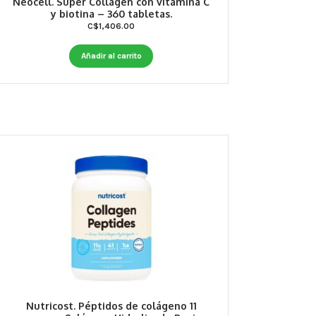
Neocell. Super Collagen con vitamina C
y biotina – 360 tabletas.
C$
1,406.00
Añadir al carrito
Nutricost. Péptidos de colágeno 11