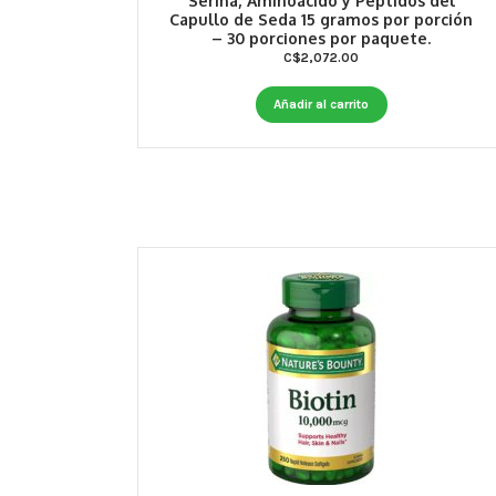
Serina, Aminoácido y Péptidos del
Capullo de Seda 15 gramos por porción
– 30 porciones por paquete.
C$
2,072.00
Añadir al carrito