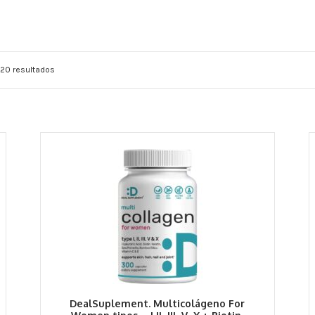
 20 resultados
DealSuplement. Multicolágeno For