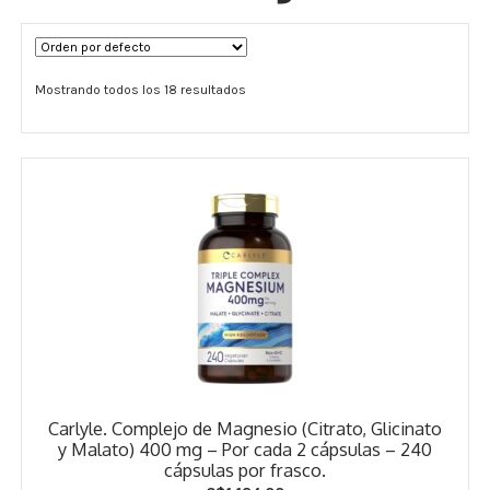
Términos y Condiciones
Mostrando todos los 18 resultados
Contáctenos
————-
Minerales
Vitaminas Por Letras
Suplementos Herbales
Digestión
Para Mujeres
Carlyle. Complejo de Magnesio (Citrato, Glicinato
Salud Ósea y Articular
y Malato) 400 mg – Por cada 2 cápsulas – 240
cápsulas por frasco.