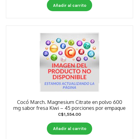
Estados De Ánimo
Añadir al carrito
Control Del Peso
Cocó March
Aminoácidos
Salud Visual
Multivitaminas Adultos 50 Años A Más
Multivitaminas Niños
Cocó March. Magnesium Citrate en polvo 600
mg sabor fresa Kiwi – 45 porciones por empaque
C$
1,554.00
Añadir al carrito