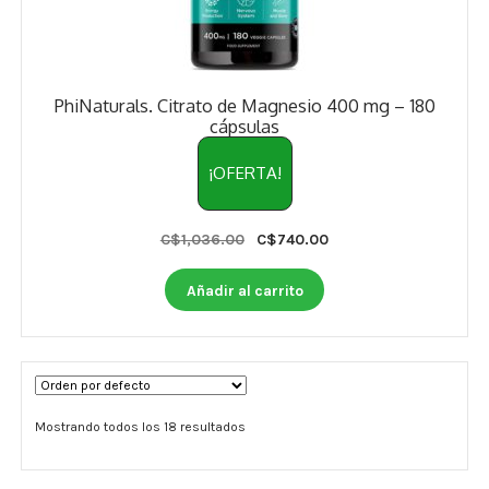
PhiNaturals. Citrato de Magnesio 400 mg – 180
cápsulas
¡OFERTA!
Original
Current
C$
1,036.00
C$
740.00
price
price
was:
is:
Añadir al carrito
C$1,036.00.
C$740.00.
Mostrando todos los 18 resultados