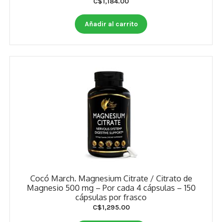
C$
1,184.00
Otros
Añadir al carrito
Antioxidantes
NaturalSlim
Cabello, Piel y Uñas
Sueño
Omega 3 Y Omega 369
Niños
Diabetes
Cocó March. Magnesium Citrate / Citrato de
Para Hombres
Magnesio 500 mg – Por cada 4 cápsulas – 150
cápsulas por frasco
Multivitaminas Adultos 18 A 49 Años
C$
1,295.00