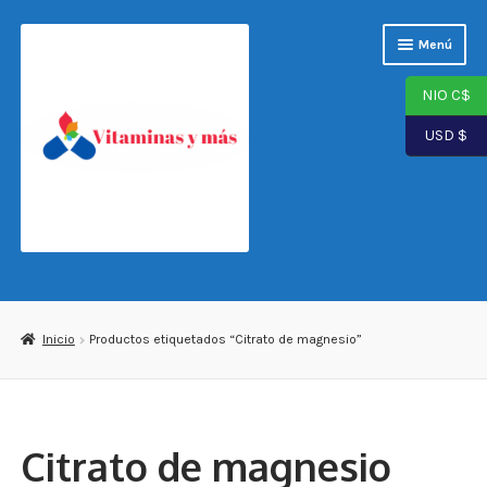
Saltar
Ir
Menú
a
al
navegación
contenido
NIO C$
USD $
Página de inicio
Tienda
Inicio
Productos etiquetados “Citrato de magnesio”
Carrito
Finalizar compra
Citrato de magnesio
Mi cuenta