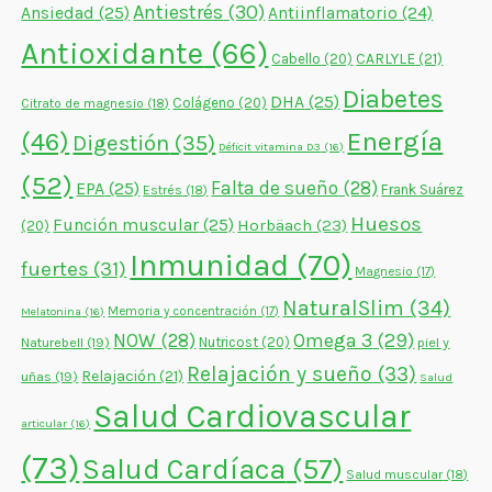
Antiestrés
(30)
Ansiedad
(25)
Antiinflamatorio
(24)
Antioxidante
(66)
CARLYLE
(21)
Cabello
(20)
Diabetes
DHA
(25)
Colágeno
(20)
Citrato de magnesio
(18)
Energía
(46)
Digestión
(35)
Déficit vitamina D3
(16)
(52)
Falta de sueño
(28)
EPA
(25)
Frank Suárez
Estrés
(18)
Huesos
Función muscular
(25)
Horbäach
(23)
(20)
Inmunidad
(70)
fuertes
(31)
Magnesio
(17)
NaturalSlim
(34)
Memoria y concentración
(17)
Melatonina
(16)
NOW
(28)
Omega 3
(29)
Naturebell
(19)
Nutricost
(20)
piel y
Relajación y sueño
(33)
Relajación
(21)
uñas
(19)
Salud
Salud Cardiovascular
articular
(16)
(73)
Salud Cardíaca
(57)
Salud muscular
(18)