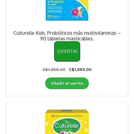
Culturelle Kids. Probióticos más multivitaminas –
90 tabletas masticables.
¡OFERTA!
Original
Current
C$
1,850.00
C$
1,665.00
price
price
was:
is:
Añadir al carrito
C$1,850.00.
C$1,665.00.