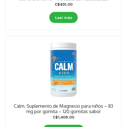
Estados De Ánimo
C$
851.00
Control Del Peso
Leer más
Cocó March
Aminoácidos
Salud Visual
Multivitaminas Adultos 50 Años A Más
Multivitaminas Niños
Calm. Suplemento de Magnesio para niños – 83
mg por gomita – 120 gomitas sabor
C$
1,406.00