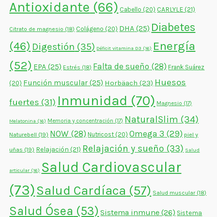
Antioxidante
(66)
CARLYLE
(21)
Cabello
(20)
Diabetes
DHA
(25)
Colágeno
(20)
Citrato de magnesio
(18)
Energía
(46)
Digestión
(35)
Déficit vitamina D3
(16)
(52)
Falta de sueño
(28)
EPA
(25)
Frank Suárez
Estrés
(18)
Huesos
Función muscular
(25)
Horbäach
(23)
(20)
Inmunidad
(70)
fuertes
(31)
Magnesio
(17)
NaturalSlim
(34)
Memoria y concentración
(17)
Melatonina
(16)
NOW
(28)
Omega 3
(29)
Naturebell
(19)
Nutricost
(20)
piel y
Relajación y sueño
(33)
Relajación
(21)
uñas
(19)
Salud
Salud Cardiovascular
articular
(16)
(73)
Salud Cardíaca
(57)
Salud muscular
(18)
Salud Ósea
(53)
Sistema inmune
(26)
Sistema