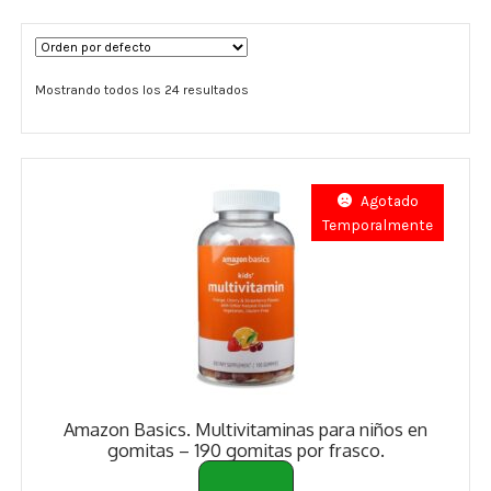
Términos y Condiciones
Mostrando todos los 24 resultados
Contáctenos
————-
Minerales
Agotado
Temporalmente
Vitaminas Por Letras
Suplementos Herbales
Digestión
Para Mujeres
Amazon Basics. Multivitaminas para niños en
Salud Ósea y Articular
gomitas – 190 gomitas por frasco.