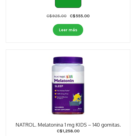
Original
Current
C$
925.00
C$
555.00
price
price
was:
is:
Leer más
C$925.00.
C$555.00.
NATROL. Melatonina 1 mg KIDS – 140 gomitas.
C$
1,258.00