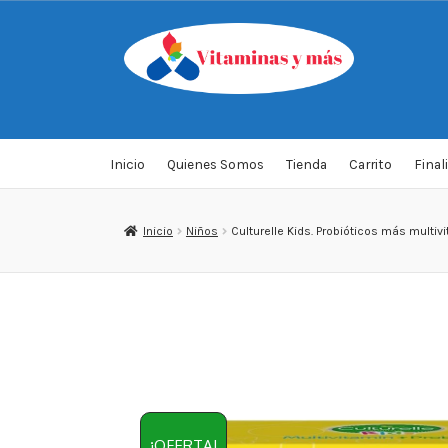
Saltar
Ir
a
al
navegación
contenido
Inicio
Quienes Somos
Tienda
Carrito
Final
Inicio
Niños
Culturelle Kids. Probióticos más multi
¡OFERTA!