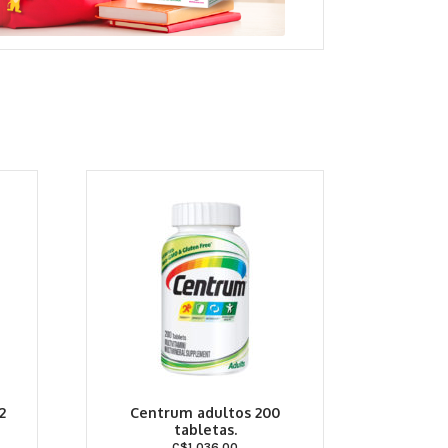
2
Centrum adultos 200
tabletas.
C$
1,036.00