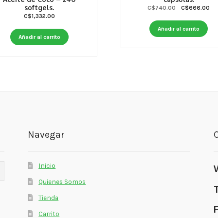
softgels.
Original
Cur
C$
740.00
C$
666.00
C$
1,332.00
price
pri
was:
is:
Añadir al carrito
C$740.00.
C$
Añadir al carrito
Navegar
Inicio
Quienes Somos
Tienda
Carrito