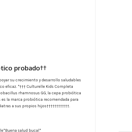
ótico probado††
 apoyar su crecimiento y desarrollo saludables
co eficaz. *††† Culturelle Kids Completa
tobacillus rhamnosus GG, la cepa probiótica
s es la marca probiótica recomendada para
iatras a sus propios hijos†††††††††††.
ble*Buena salud bucal*