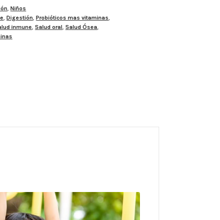
ión
,
Niños
le
,
Digestión
,
Probióticos mas vitaminas
,
alud inmune
,
Salud oral
,
Salud Ósea
,
minas