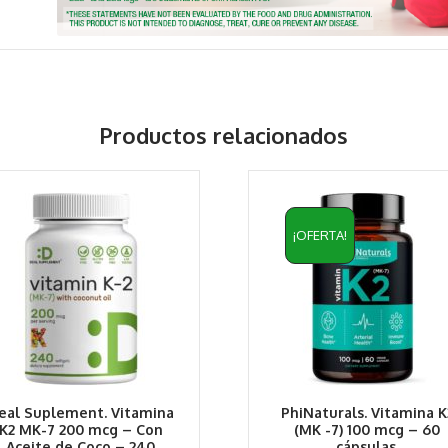
Productos relacionados
¡OFERTA!
eal Suplement. Vitamina
PhiNaturals. Vitamina K
K2 MK-7 200 mcg – Con
(MK -7) 100 mcg – 60
Aceite de Coco – 240
cápsulas.