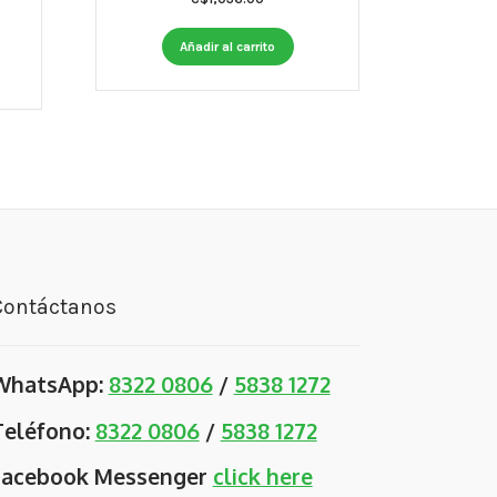
rent
ce
Añadir al carrito
666.00.
Contáctanos
WhatsApp:
8322 0806
/
5838 1272
Teléfono:
8322 0806
/
5838 1272
Facebook Messenger
click here