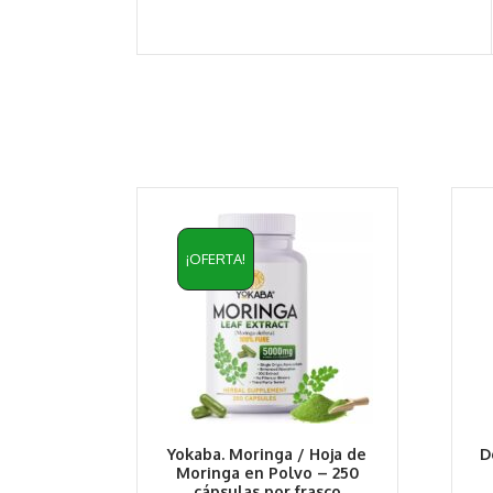
¡OFERTA!
Yokaba. Moringa / Hoja de
D
Moringa en Polvo – 250
cápsulas por frasco