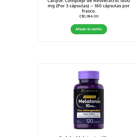
Carlyle. Complejo de Resveratrol 1800
mg (Por 3 cápsulas) – 180 cápsulas por
frasco.
C$
1,184.00
Añadir al carrito