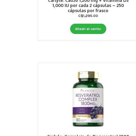
Carlyle. Calcio 1,200 mg + Vitamina D3
1,000 IU por cada 2 cápsulas – 250
cápsulas por frasco
C$
1,295.00
Añadir al carrito