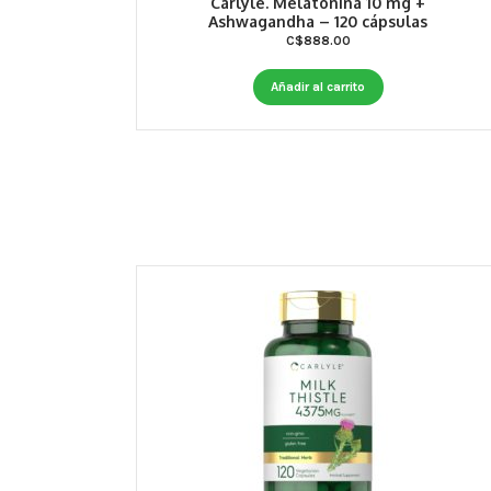
Carlyle. Melatonina 10 mg +
Ashwagandha – 120 cápsulas
C$
888.00
Añadir al carrito