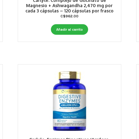
Carlyle. Complejo de Glicinato de
Magnesio + Ashwagandha 2,470 mg por
cada 3 cápsulas – 120 cápsulas por frasco
C$
962.00
Añadir al carrito