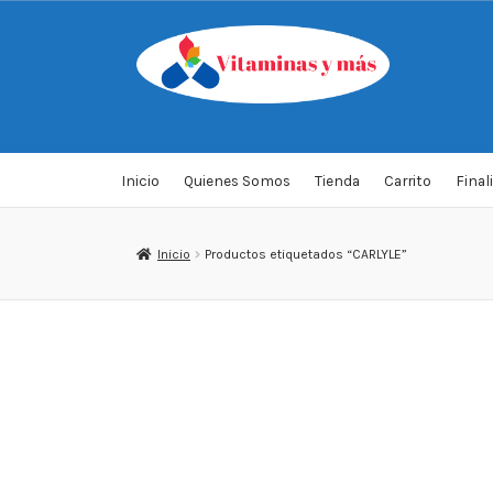
Saltar
Ir
a
al
navegación
contenido
Inicio
Quienes Somos
Tienda
Carrito
Final
Inicio
Productos etiquetados “CARLYLE”