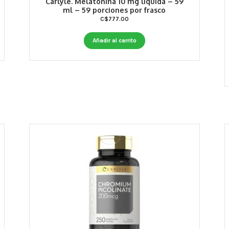
Carlyle. Melatonina 10 mg líquida – 59
ml – 59 porciones por frasco
C$
777.00
Añadir al carrito