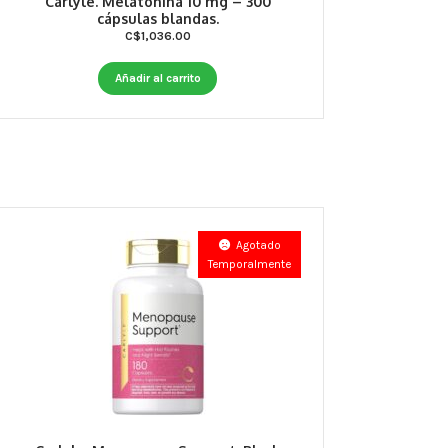
Carlyle. Melatonina 10 mg – 300
cápsulas blandas.
C$
1,036.00
Añadir al carrito
Agotado
Temporalmente