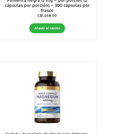
Pimienta negra 12 mg – por porción (2
cápsulas por porción) – 300 cápsulas por
frasco
C$
1,258.00
Añadir al carrito