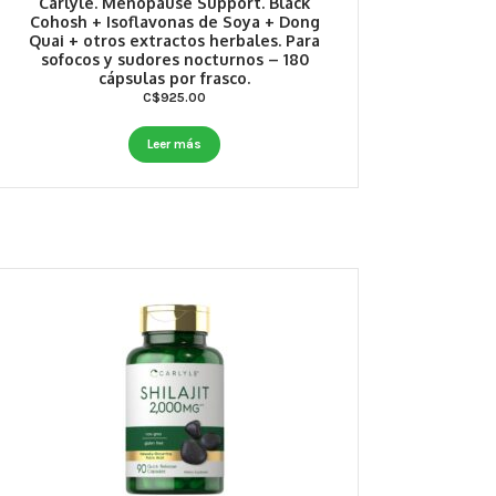
Carlyle. Menopause Support. Black
Cohosh + Isoflavonas de Soya + Dong
Quai + otros extractos herbales. Para
sofocos y sudores nocturnos – 180
cápsulas por frasco.
C$
925.00
Leer más