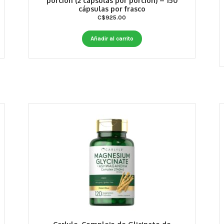
porción (2 cápsulas por porción) – 150
cápsulas por frasco
C$
925.00
Añadir al carrito