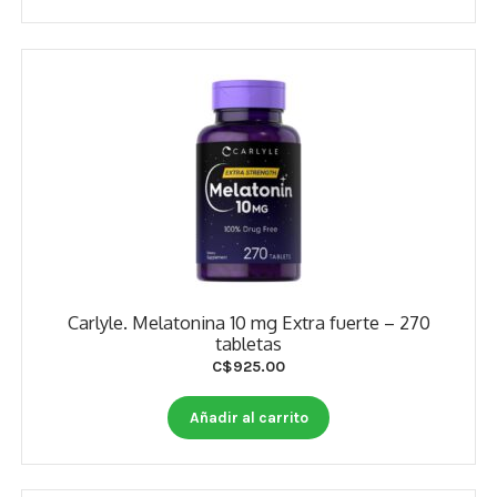
Estados De Ánimo
Control Del Peso
Cocó March
Aminoácidos
Salud Visual
Multivitaminas Adultos 50 Años A Más
Carlyle. Melatonina 10 mg Extra fuerte – 270
Multivitaminas Niños
tabletas
C$
925.00
Añadir al carrito