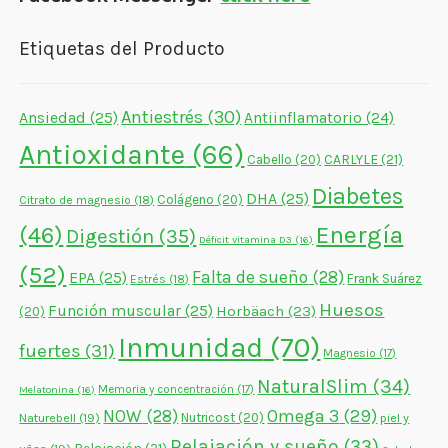
Etiquetas del Producto
Antiestrés
(30)
Ansiedad
(25)
Antiinflamatorio
(24)
Antioxidante
(66)
CARLYLE
(21)
Cabello
(20)
Diabetes
DHA
(25)
Colágeno
(20)
Citrato de magnesio
(18)
Energía
(46)
Digestión
(35)
Déficit vitamina D3
(16)
(52)
Falta de sueño
(28)
EPA
(25)
Frank Suárez
Estrés
(18)
Huesos
Función muscular
(25)
Horbäach
(23)
(20)
Inmunidad
(70)
fuertes
(31)
Magnesio
(17)
NaturalSlim
(34)
Memoria y concentración
(17)
Melatonina
(16)
NOW
(28)
Omega 3
(29)
Naturebell
(19)
Nutricost
(20)
piel y
Relajación y sueño
(33)