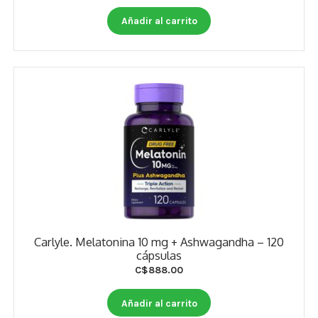
Otros
Añadir al carrito
Antioxidantes
NaturalSlim
Cabello, Piel y Uñas
Sueño
Omega 3 Y Omega 369
Niños
Diabetes
Carlyle. Melatonina 10 mg + Ashwagandha – 120
cápsulas
Para Hombres
C$
888.00
Multivitaminas Adultos 18 A 49 Años
Añadir al carrito