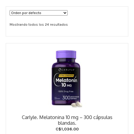
Términos y Condiciones
Mostrando todos los 24 resultados
Contáctenos
————-
Minerales
Vitaminas Por Letras
Suplementos Herbales
Digestión
Para Mujeres
Carlyle. Melatonina 10 mg – 300 cápsulas
Salud Ósea y Articular
blandas.
C$
1,036.00