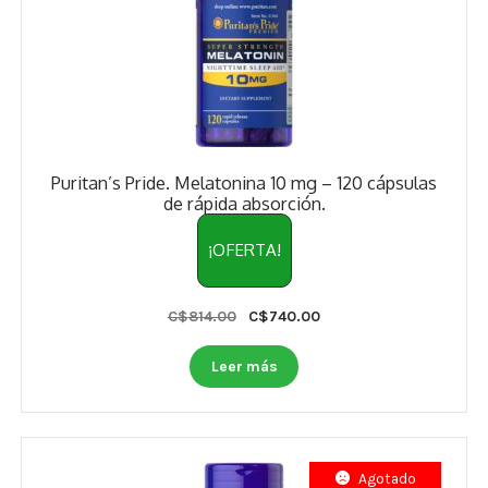
Puritan’s Pride. Melatonina 10 mg – 120 cápsulas
de rápida absorción.
¡OFERTA!
Original
Current
C$
814.00
C$
740.00
price
price
was:
is:
Leer más
C$814.00.
C$740.00.
Agotado