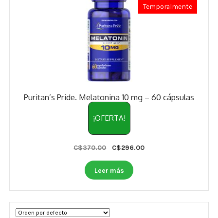
Temporalmente
Puritan’s Pride. Melatonina 10 mg – 60 cápsulas
¡OFERTA!
Original
Current
C$
370.00
C$
296.00
price
price
was:
is:
Leer más
C$370.00.
C$296.00.