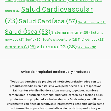
Relajación
(21)
uñas
(19)
Salud
Salud Cardiovascular
articular
(16)
(73)
Salud Cardíaca
(57)
Salud muscular
(18)
Salud Ósea
(53)
Sistema inmune
(26)
Sistema
nervioso
(21)
Sueño placentero
(21)
Triglicéridos
(22)
Sueño
(20)
Vitamina D3
(38)
Vitamina C
(28)
Vitaminas
(17)
Aviso de Propiedad Intelectual y Productos
Todos los derechos de propiedad intelectual relacionados con los
productos vendidos en este sitio web pertenecen a sus respectivos
fabricantes y/o distribuidores. Las marcas, logotipos, nombres
comerciales, descripciones y cualquier otro contenido asociado a los
productos son propiedad exclusiva de cada fabricante y se utilizan
únicamente con fines descriptivos e informativos. Este sitio actúa como
un intermediario para la comercialización de dichos productos y no