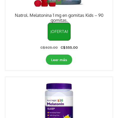
Natrol. Melatonina 1 mg en gomitas Kids – 90
gomitas.
¡OFERTA!
Original
Current
C$
925.00
C$
555.00
price
price
was:
is:
Leer más
C$925.00.
C$555.00.