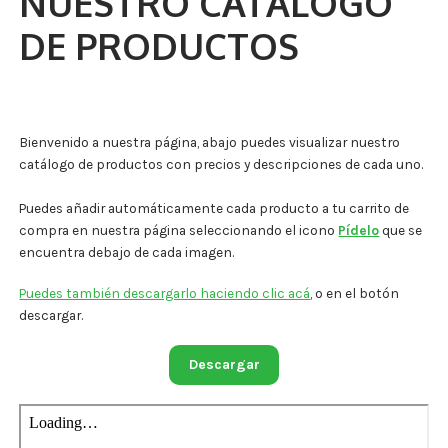
NUESTRO CATÁLOGO
DE PRODUCTOS
Términos y Condiciones
Contáctenos
————-
Bienvenido a nuestra página, abajo puedes visualizar nuestro
catálogo de productos con precios y descripciones de cada uno.
Minerales
Puedes añadir automáticamente cada producto a tu carrito de
Vitaminas Por Letras
compra en nuestra página seleccionando el icono
Pídelo
que se
encuentra debajo de cada imagen.
Suplementos Herbales
Puedes también descargarlo haciendo clic acá
, o en el botón
Digestión
descargar.
Para Mujeres
Descargar
Salud Ósea y Articular