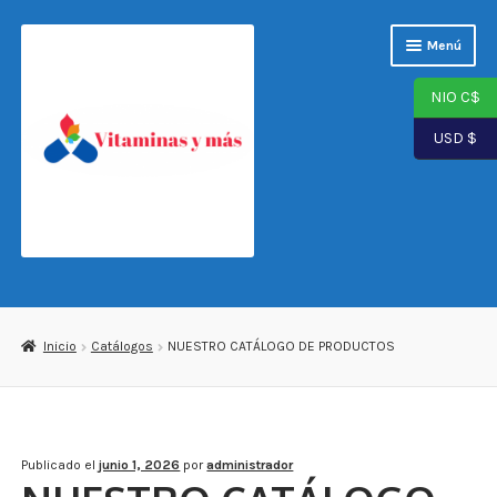
Saltar
Ir
Menú
a
al
navegación
contenido
NIO C$
USD $
Página de inicio
Tienda
Inicio
Catálogos
NUESTRO CATÁLOGO DE PRODUCTOS
Carrito
Finalizar compra
Publicado el
junio 1, 2026
por
administrador
Mi cuenta