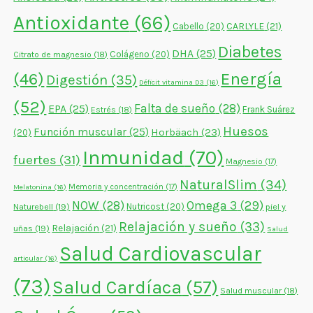
Antioxidante
(66)
CARLYLE
(21)
Cabello
(20)
Diabetes
DHA
(25)
Colágeno
(20)
Citrato de magnesio
(18)
Energía
(46)
Digestión
(35)
Déficit vitamina D3
(16)
(52)
Falta de sueño
(28)
EPA
(25)
Frank Suárez
Estrés
(18)
Huesos
Función muscular
(25)
Horbäach
(23)
(20)
Inmunidad
(70)
fuertes
(31)
Magnesio
(17)
NaturalSlim
(34)
Memoria y concentración
(17)
Melatonina
(16)
NOW
(28)
Omega 3
(29)
Naturebell
(19)
Nutricost
(20)
piel y
Relajación y sueño
(33)
Relajación
(21)
uñas
(19)
Salud
Salud Cardiovascular
articular
(16)
(73)
Salud Cardíaca
(57)
Salud muscular
(18)