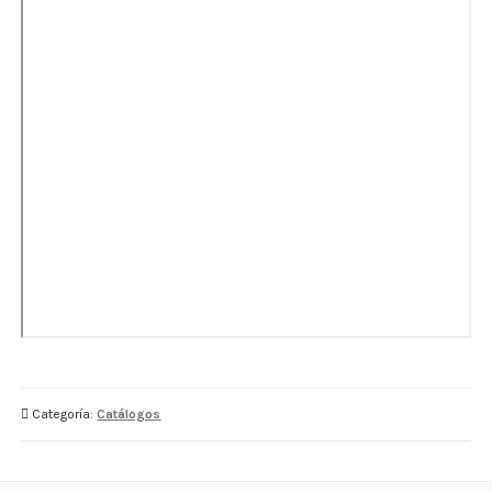
Estados De Ánimo
Control Del Peso
Cocó March
Aminoácidos
Salud Visual
Multivitaminas Adultos 50 Años A Más
Multivitaminas Niños
Categoría:
Catálogos