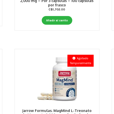
2,000 mg – Por 3 cápsulas – 100 cápsulas
por frasco
C$
1,702.00
Añadir al carrito
Agotado
Temporalmente
Jarrow Formulas. MagMind L-Treonato