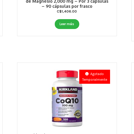
de Magnesio 2,000 mg – Por 3 cápsulas
– 90 cápsulas por frasco
C$
1,406.00
Leer más
Agotado
Temporalmente