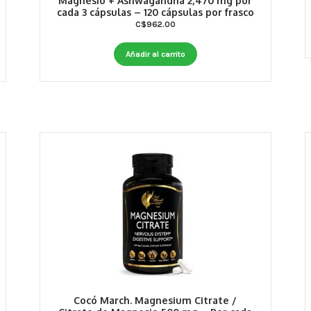
Magnesio + Ashwagandha 2,470 mg por
cada 3 cápsulas – 120 cápsulas por frasco
C$
962.00
Añadir al carrito
Cocó March. Magnesium Citrate /