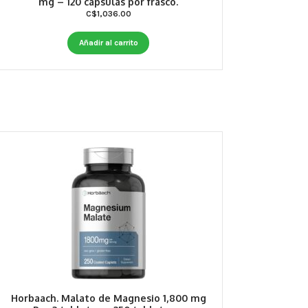
mg – 120 cápsulas por frasco.
C$
1,036.00
Añadir al carrito
Horbaach. Malato de Magnesio 1,800 mg