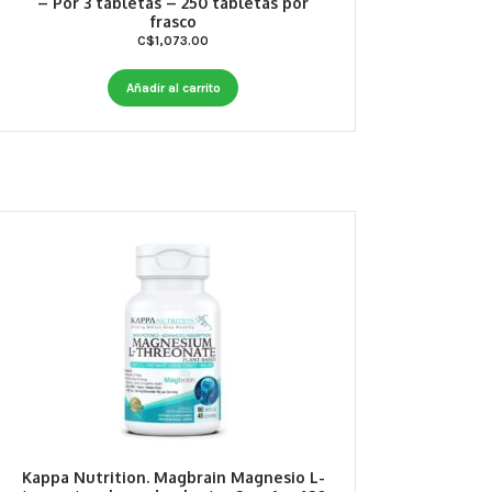
– Por 3 tabletas – 250 tabletas por
frasco
C$
1,073.00
Añadir al carrito
Kappa Nutrition. Magbrain Magnesio L-