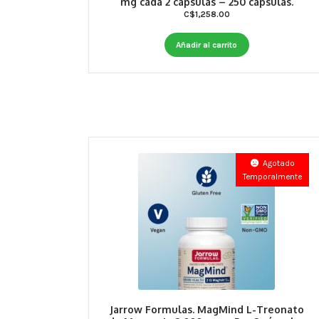
mg cada 2 cápsulas – 250 cápsulas.
C$
1,258.00
Añadir al carrito
Agotado
Temporalmente
Jarrow Formulas. MagMind L-Treonato