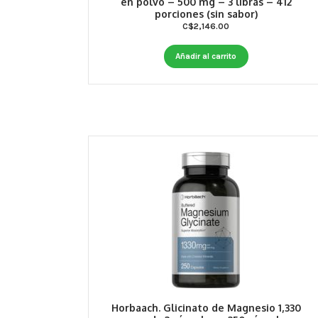
en polvo – 500 mg – 3 libras – 412
porciones (sin sabor)
C$
2,146.00
Añadir al carrito
Horbaach. Glicinato de Magnesio 1,330