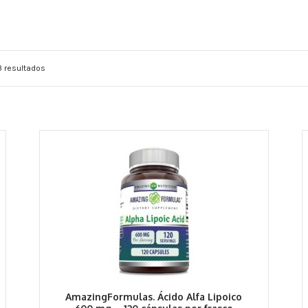
3 resultados
AmazingFormulas. Ácido Alfa Lipoico