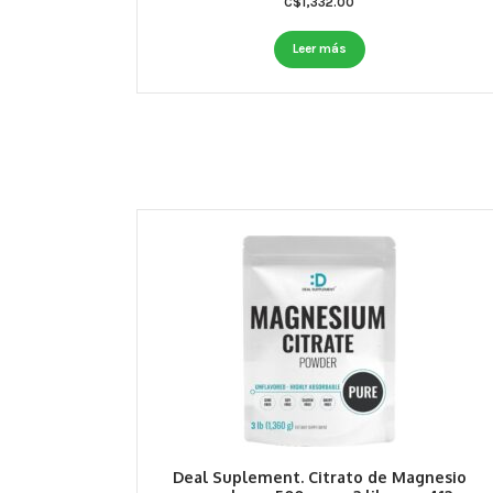
C$
1,332.00
Leer más
Deal Suplement. Citrato de Magnesio