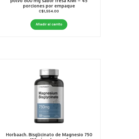
polvo 600 mg sabor fresa Kiwi – 45
porciones por empaque
C$
1,554.00
Añadir al carrito
Horbaach. Bisglicinato de Magnesio 750