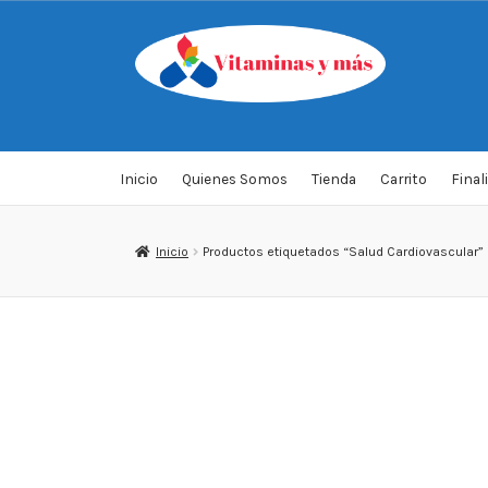
Saltar
Ir
a
al
navegación
contenido
Inicio
Quienes Somos
Tienda
Carrito
Final
Inicio
Productos etiquetados “Salud Cardiovascular”