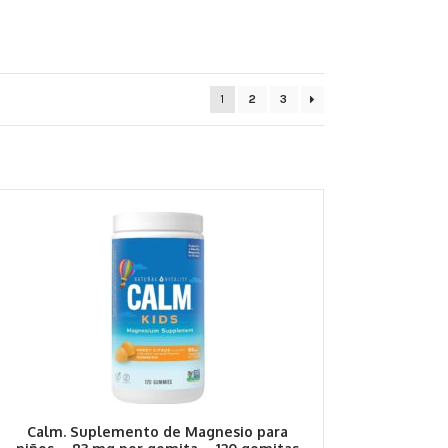
1
2
3
Calm. Suplemento de Magnesio para