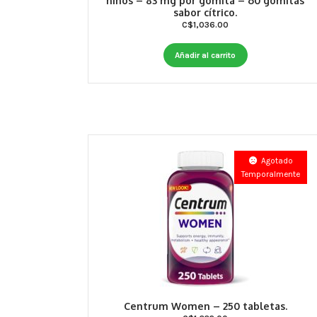
niños – 83 mg por gomita – 60 gomitas
sabor cítrico.
C$
1,036.00
Añadir al carrito
Agotado
Temporalmente
Centrum Women – 250 tabletas.