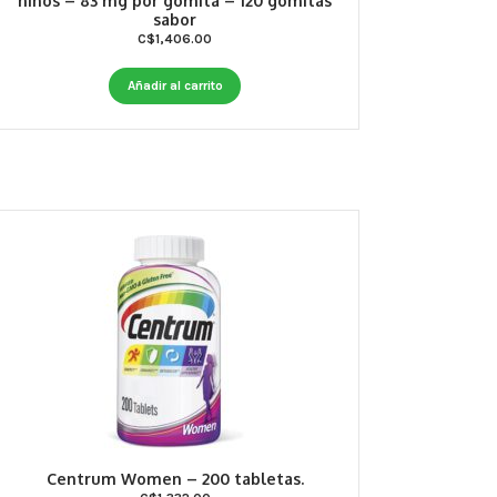
niños – 83 mg por gomita – 120 gomitas
sabor
C$
1,406.00
Añadir al carrito
Centrum Women – 200 tabletas.