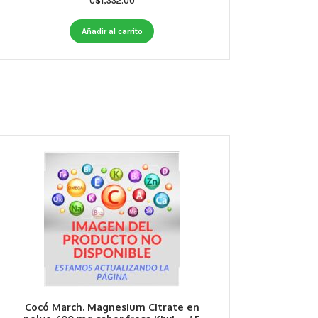
C$
1,332.00
Añadir al carrito
Cocó March. Magnesium Citrate en