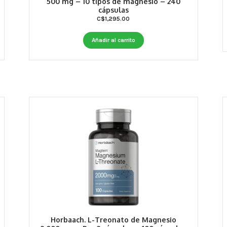
500 mg – 10 tipos de magnesio – 240
cápsulas
C$
1,295.00
Añadir al carrito
Horbaach. L-Treonato de Magnesio