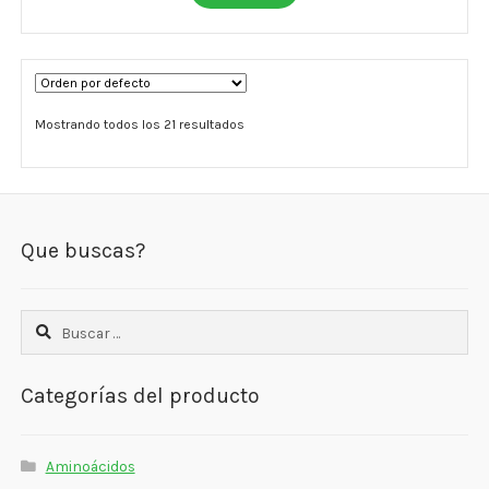
C$370.00.
C$296.00.
Mostrando todos los 21 resultados
Que buscas?
Buscar:
Categorías del producto
Aminoácidos