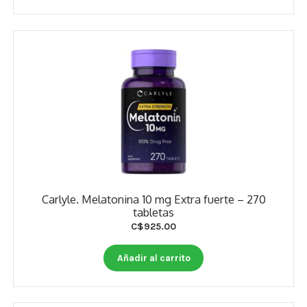
Estados De Ánimo
Control Del Peso
Cocó March
Aminoácidos
Salud Visual
Multivitaminas Adultos 50 Años A Más
Carlyle. Melatonina 10 mg Extra fuerte – 270
Multivitaminas Niños
tabletas
C$
925.00
Añadir al carrito