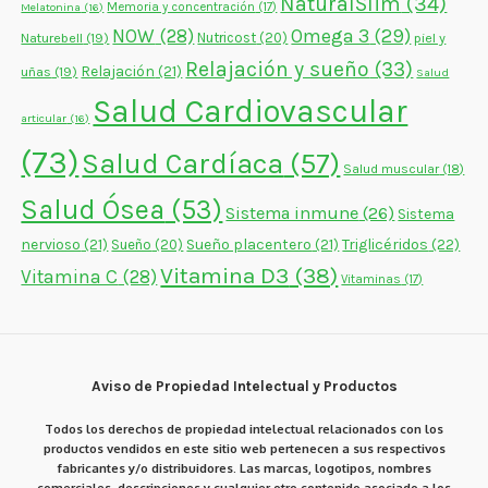
NaturalSlim
(34)
Memoria y concentración
(17)
Melatonina
(16)
NOW
(28)
Omega 3
(29)
Naturebell
(19)
Nutricost
(20)
piel y
Relajación y sueño
(33)
Relajación
(21)
uñas
(19)
Salud
Salud Cardiovascular
articular
(16)
(73)
Salud Cardíaca
(57)
Salud muscular
(18)
Salud Ósea
(53)
Sistema inmune
(26)
Sistema
nervioso
(21)
Sueño placentero
(21)
Triglicéridos
(22)
Sueño
(20)
Vitamina D3
(38)
Vitamina C
(28)
Vitaminas
(17)
Aviso de Propiedad Intelectual y Productos
Todos los derechos de propiedad intelectual relacionados con los
productos vendidos en este sitio web pertenecen a sus respectivos
fabricantes y/o distribuidores. Las marcas, logotipos, nombres
comerciales, descripciones y cualquier otro contenido asociado a los