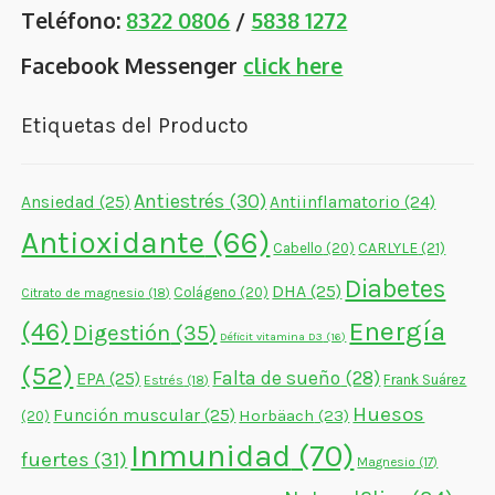
Teléfono:
8322 0806
/
5838 1272
Facebook Messenger
click here
Etiquetas del Producto
Antiestrés
(30)
Ansiedad
(25)
Antiinflamatorio
(24)
Antioxidante
(66)
CARLYLE
(21)
Cabello
(20)
Diabetes
DHA
(25)
Colágeno
(20)
Citrato de magnesio
(18)
Energía
(46)
Digestión
(35)
Déficit vitamina D3
(16)
(52)
Falta de sueño
(28)
EPA
(25)
Frank Suárez
Estrés
(18)
Huesos
Función muscular
(25)
Horbäach
(23)
(20)
Inmunidad
(70)
fuertes
(31)
Magnesio
(17)