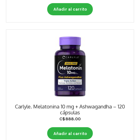
Otros
Añadir al carrito
Antioxidantes
NaturalSlim
Cabello, Piel y Uñas
Sueño
Omega 3 Y Omega 369
Niños
Diabetes
Carlyle. Melatonina 10 mg + Ashwagandha – 120
cápsulas
Para Hombres
C$
888.00
Multivitaminas Adultos 18 A 49 Años
Añadir al carrito