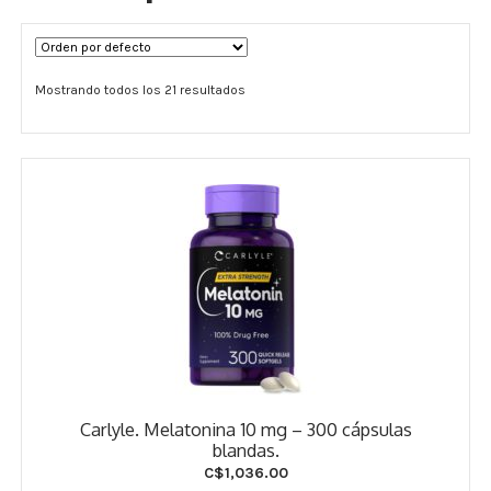
Términos y Condiciones
Mostrando todos los 21 resultados
Contáctenos
————-
Minerales
Vitaminas Por Letras
Suplementos Herbales
Digestión
Para Mujeres
Carlyle. Melatonina 10 mg – 300 cápsulas
Salud Ósea y Articular
blandas.
C$
1,036.00