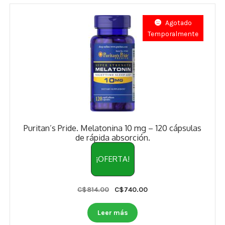
Agotado
Temporalmente
Puritan’s Pride. Melatonina 10 mg – 120 cápsulas
de rápida absorción.
¡OFERTA!
Original
Current
C$
814.00
C$
740.00
price
price
was:
is:
Leer más
C$814.00.
C$740.00.