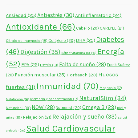
Antiestrés
(30)
Ansiedad
(25)
Antiinflamatorio
(24)
Antioxidante
(66)
CARLYLE
(21)
Cabello
(20)
Diabetes
DHA
(25)
Colágeno
(20)
Citrato de magnesio
(18)
Energía
(46)
Digestión
(35)
Déficit vitamina D3
(16)
(52)
Falta de sueño
(28)
EPA
(25)
Frank Suárez
Estrés
(18)
Huesos
Función muscular
(25)
Horbäach
(23)
(20)
Inmunidad
(70)
fuertes
(31)
Magnesio
(17)
NaturalSlim
(34)
Memoria y concentración
(17)
Melatonina
(16)
NOW
(28)
Omega 3
(29)
Naturebell
(19)
Nutricost
(20)
piel y
Relajación y sueño
(33)
Relajación
(21)
uñas
(19)
Salud
Salud Cardiovascular
articular
(16)