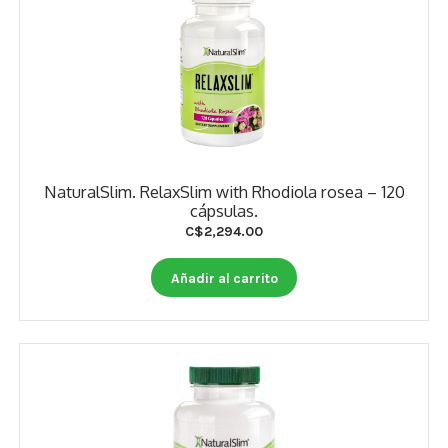
NaturalSlim. RelaxSlim with Rhodiola rosea – 120
cápsulas.
C$
2,294.00
Añadir al carrito