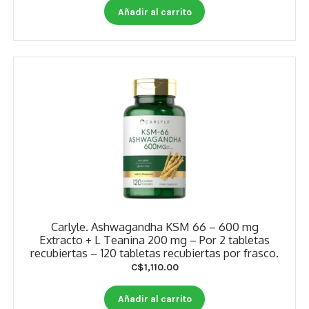
Estados De Ánimo
Añadir al carrito
Control Del Peso
Cocó March
Aminoácidos
Salud Visual
Multivitaminas Adultos 50 Años A Más
Multivitaminas Niños
Carlyle. Ashwagandha KSM 66 – 600 mg
Extracto + L Teanina 200 mg – Por 2 tabletas
recubiertas – 120 tabletas recubiertas por frasco.
C$
1,110.00
Añadir al carrito