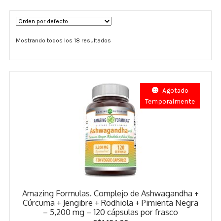
Términos y Condiciones
Mostrando todos los 18 resultados
Contáctenos
————-
Minerales
Agotado
Temporalmente
Vitaminas Por Letras
Suplementos Herbales
Digestión
Para Mujeres
Amazing Formulas. Complejo de Ashwagandha +
Salud Ósea y Articular
Cúrcuma + Jengibre + Rodhiola + Pimienta Negra
– 5,200 mg – 120 cápsulas por frasco