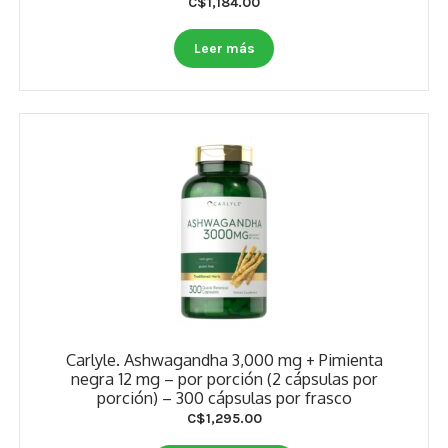
C$
1,184.00
Otros
Leer más
Antioxidantes
NaturalSlim
Cabello, Piel y Uñas
Sueño
Omega 3 Y Omega 369
Niños
Diabetes
Carlyle. Ashwagandha 3,000 mg + Pimienta
Para Hombres
negra 12 mg – por porción (2 cápsulas por
porción) – 300 cápsulas por frasco
Multivitaminas Adultos 18 A 49 Años
C$
1,295.00