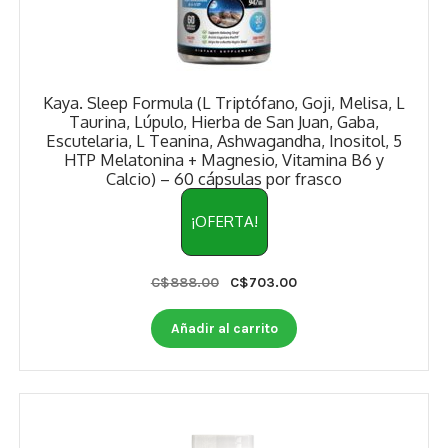
Kaya. Sleep Formula (L Triptófano, Goji, Melisa, L
Taurina, Lúpulo, Hierba de San Juan, Gaba,
Escutelaria, L Teanina, Ashwagandha, Inositol, 5
HTP Melatonina + Magnesio, Vitamina B6 y
Calcio) – 60 cápsulas por frasco
¡OFERTA!
Original
Current
C$
888.00
C$
703.00
price
price
was:
is:
Añadir al carrito
C$888.00.
C$703.00.