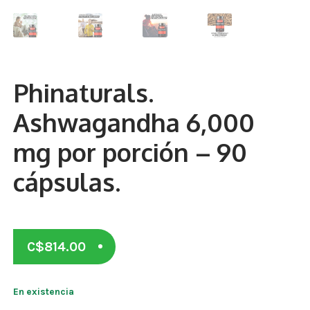
Otros
Antioxidantes
NaturalSlim
Phinaturals.
Cabello, Piel y Uñas
Ashwagandha 6,000
Sueño
mg por porción – 90
Omega 3 Y Omega 369
cápsulas.
Niños
Diabetes
C$
814.00
Para Hombres
Multivitaminas Adultos 18 A 49 Años
En existencia