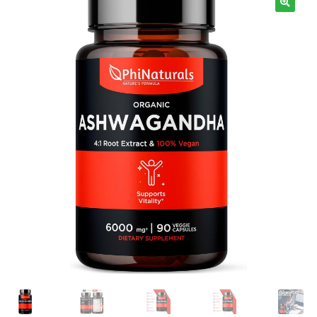
Términos y Condiciones
Contáctenos
————-
Minerales
Vitaminas Por Letras
Suplementos Herbales
Digestión
Para Mujeres
Salud Ósea y Articular