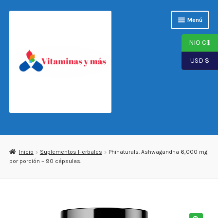
Saltar
Ir
Menú
a
al
navegación
contenido
NIO C$
USD $
Página de inicio
Tienda
Inicio
Suplementos Herbales
Phinaturals. Ashwagandha 6,000 mg
por porción – 90 cápsulas.
Carrito
Finalizar compra
Mi cuenta