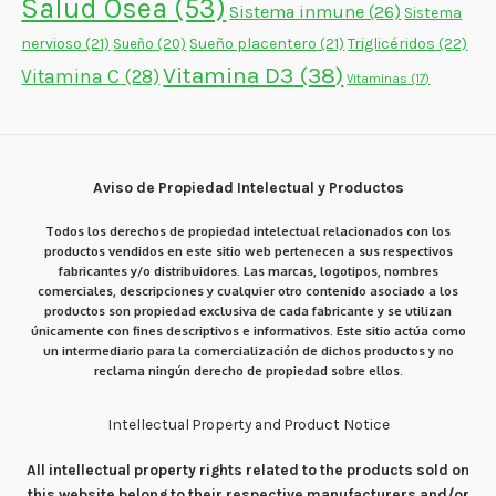
Salud Ósea
(53)
Sistema inmune
(26)
Sistema
nervioso
(21)
Sueño placentero
(21)
Triglicéridos
(22)
Sueño
(20)
Vitamina D3
(38)
Vitamina C
(28)
Vitaminas
(17)
Aviso de Propiedad Intelectual y Productos
Todos los derechos de propiedad intelectual relacionados con los
productos vendidos en este sitio web pertenecen a sus respectivos
fabricantes y/o distribuidores. Las marcas, logotipos, nombres
comerciales, descripciones y cualquier otro contenido asociado a los
productos son propiedad exclusiva de cada fabricante y se utilizan
únicamente con fines descriptivos e informativos. Este sitio actúa como
un intermediario para la comercialización de dichos productos y no
reclama ningún derecho de propiedad sobre ellos.
Intellectual Property and Product Notice
All intellectual property rights related to the products sold on
this website belong to their respective manufacturers and/or