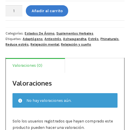
Estados De Ánimo
Phinaturals.
Añadir al carrito
Ashwagandha
Control Del Peso
6,000
mg
Cocó March
por
Categorías:
Estados De Ánimo
,
Suplementos Herbales
Etiquetas:
Adaptógeno
,
Antiestrés
,
Ashwagandha
,
Estrés
,
Phinaturals
,
porción
Aminoácidos
Reduce estrés
,
Relajación mental
,
Relajación y sueño
-
90
Salud Visual
cápsulas.
Valoraciones (0)
cantidad
Multivitaminas Adultos 50 Años A Más
Valoraciones
Multivitaminas Niños
No hay valoraciones aún.
Solo los usuarios registrados que hayan comprado este
producto pueden hacer una valoración.