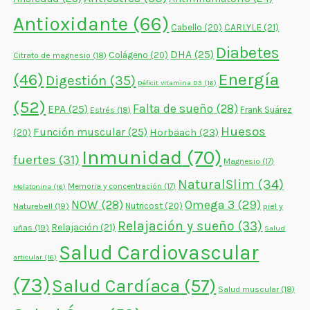
Antioxidante
(66)
CARLYLE
(21)
Cabello
(20)
Diabetes
DHA
(25)
Colágeno
(20)
Citrato de magnesio
(18)
Energía
(46)
Digestión
(35)
Déficit vitamina D3
(16)
(52)
Falta de sueño
(28)
EPA
(25)
Frank Suárez
Estrés
(18)
Huesos
Función muscular
(25)
Horbäach
(23)
(20)
Inmunidad
(70)
fuertes
(31)
Magnesio
(17)
NaturalSlim
(34)
Memoria y concentración
(17)
Melatonina
(16)
NOW
(28)
Omega 3
(29)
Naturebell
(19)
Nutricost
(20)
piel y
Relajación y sueño
(33)
Relajación
(21)
uñas
(19)
Salud
Salud Cardiovascular
articular
(16)
(73)
Salud Cardíaca
(57)
Salud muscular
(18)