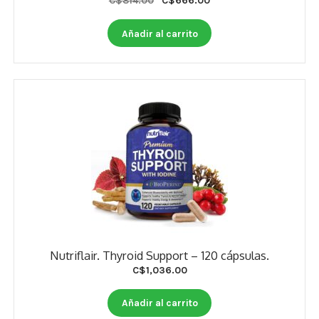
C$
814.00
C$
666.00
price
price
was:
is:
Añadir al carrito
C$814.00.
C$666.00.
Nutriflair. Thyroid Support – 120 cápsulas.
C$
1,036.00
Añadir al carrito