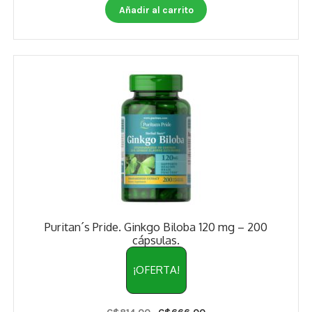
Añadir al carrito
Puritan´s Pride. Ginkgo Biloba 120 mg – 200
cápsulas.
¡OFERTA!
Original
Current