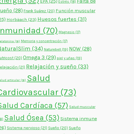
Energía
(52)
Falta de
EPA
(25)
Estrés
(18)
sueño
(28)
Función muscular
Frank Suárez
(20)
Huesos fuertes
(31)
25)
Horbäach
(23)
Inmunidad
(70)
Magnesio
(17)
Memoria y concentración
(17)
elatonina
(16)
NaturalSlim
(34)
NOW
(28)
Naturebell
(19)
Omega 3
(29)
utricost
(20)
piel y uñas
(19)
Relajación y sueño
(33)
elajación
(21)
Salud
alud articular
(16)
Cardiovascular
(73)
Salud Cardíaca
(57)
Salud muscular
Salud Ósea
(53)
Sistema inmune
18)
26)
Sistema nervioso
(21)
Sueño
Sueño
(20)