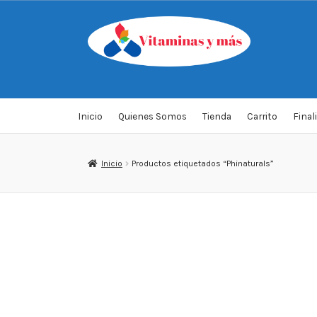
Saltar
Ir
a
al
navegación
contenido
Inicio
Quienes Somos
Tienda
Carrito
Final
Inicio
Productos etiquetados “Phinaturals”