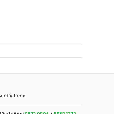
Contáctanos
WhatsApp:
8322 0806
/
5838 1272