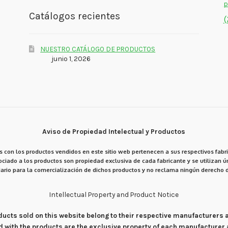
p
Catálogos recientes
(
NUESTRO CATÁLOGO DE PRODUCTOS
junio 1, 2026
Aviso de Propiedad Intelectual y Productos
 con los productos vendidos en este sitio web pertenecen a sus respectivos fabri
ciado a los productos son propiedad exclusiva de cada fabricante y se utilizan ún
ario para la comercialización de dichos productos y no reclama ningún derecho d
Intellectual Property and Product Notice
products sold on this website belong to their respective manufacturers
d with the products are the exclusive property of each manufacturer 