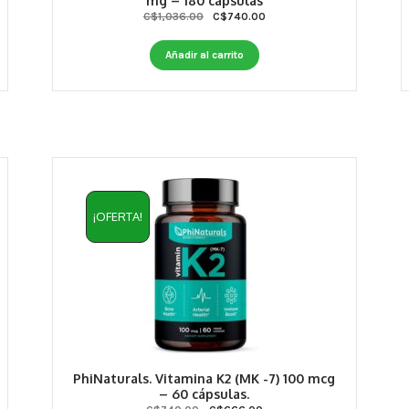
mg – 180 cápsulas
Original
Current
C$
1,036.00
C$
740.00
price
price
was:
is:
Añadir al carrito
C$1,036.00.
C$740.00.
¡OFERTA!
PhiNaturals. Vitamina K2 (MK -7) 100 mcg
– 60 cápsulas.