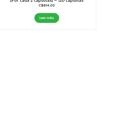
(Por cada 2 cápsulas) – 120 cápsulas
C$
814.00
Leer más