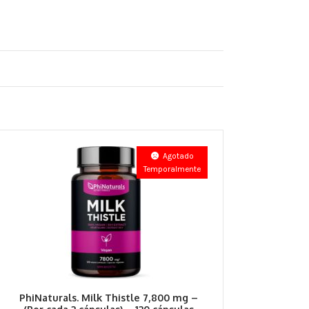
Agotado
Temporalmente
PhiNaturals. Milk Thistle 7,800 mg –