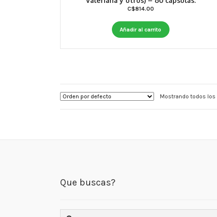
Valeriana y otros) – 60 cápsulas.
C$
814.00
Añadir al carrito
Mostrando todos los 
Que buscas?
Buscar: