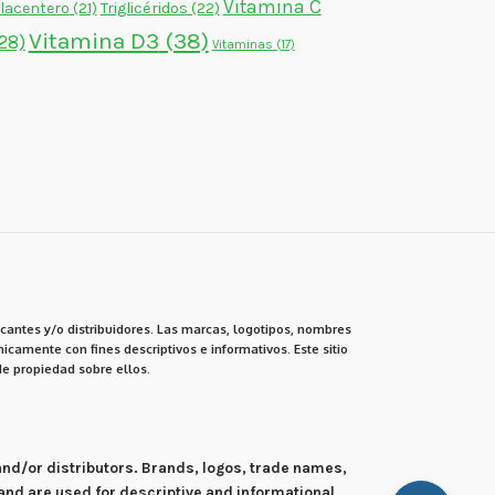
Vitamina C
lacentero
(21)
Triglicéridos
(22)
Vitamina D3
(38)
28)
Vitaminas
(17)
cantes y/o distribuidores. Las marcas, logotipos, nombres
icamente con fines descriptivos e informativos. Este sitio
e propiedad sobre ellos.
 and/or distributors. Brands, logos, trade names,
and are used for descriptive and informational