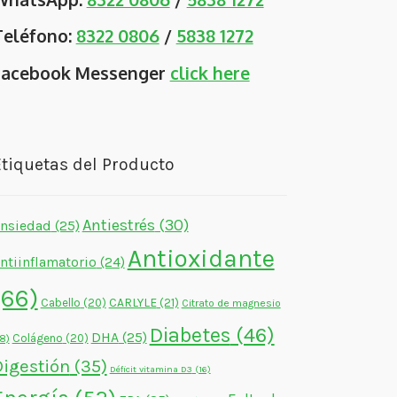
Teléfono:
8322 0806
/
5838 1272
Facebook Messenger
click here
tiquetas del Producto
Antiestrés
(30)
nsiedad
(25)
Antioxidante
ntiinflamatorio
(24)
(66)
CARLYLE
(21)
Cabello
(20)
Citrato de magnesio
Diabetes
(46)
DHA
(25)
Colágeno
(20)
18)
Digestión
(35)
Déficit vitamina D3
(16)