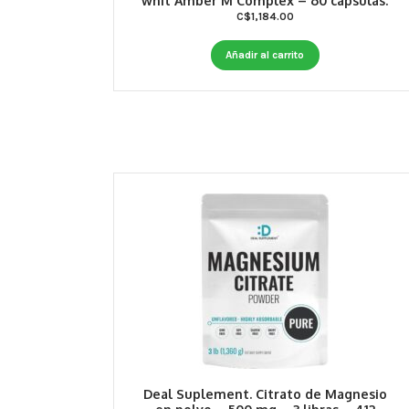
whit Amber M Complex – 60 cápsulas.
C$
1,184.00
Añadir al carrito
Deal Suplement. Citrato de Magnesio