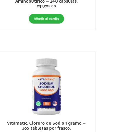
Aminobutírico – 240 cápsulas.
C$
1,295.00
Añadir al carrito
Vitamatic. Cloruro de Sodio 1 gramo –
365 tabletas por frasco.