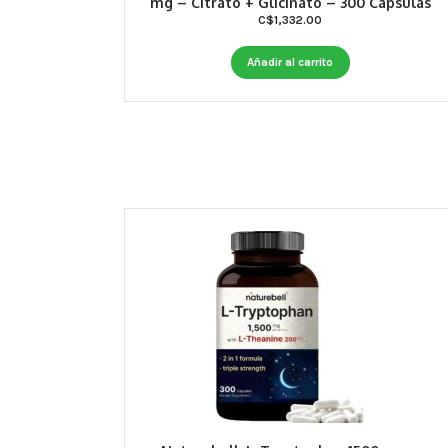
mg – Citrato + Glicinato – 300 Cápsulas
C$
1,332.00
Añadir al carrito