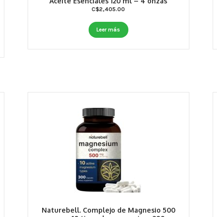
Aceite Esenciales 120 ml – 4 onzas
C$
2,405.00
Leer más
Naturebell. Complejo de Magnesio 500