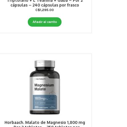
Triptófano + L Teanina + Gaba – Por 2
cápsulas – 240 cápsulas por frasco
C$
1,295.00
Añadir al carrito
Horbaach. Malato de Magnesio 1,800 mg