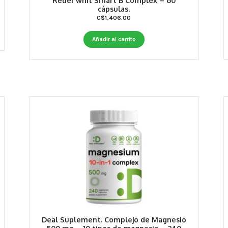
Relief whit Smart B Complex – 60
cápsulas.
C$
1,406.00
Añadir al carrito
Deal Suplement. Complejo de Magnesio