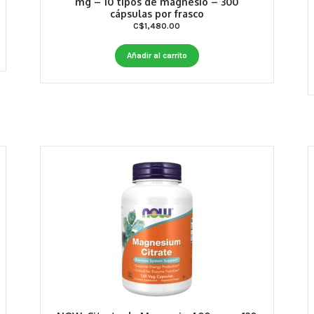
mg – 10 tipos de magnesio – 300
cápsulas por frasco
C$
1,480.00
Añadir al carrito