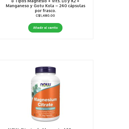
8 Tipos Magnesio + Vits. D3 y K2 +
Manganeso y Gotu Kola – 240 cápsulas
por frasco.
C$
1,480.00
Añadir al carrito