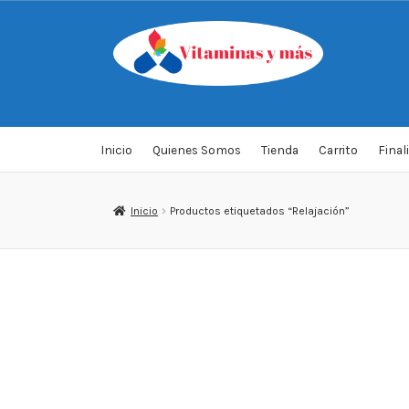
Saltar
Ir
a
al
navegación
contenido
Inicio
Quienes Somos
Tienda
Carrito
Final
Inicio
Productos etiquetados “Relajación”