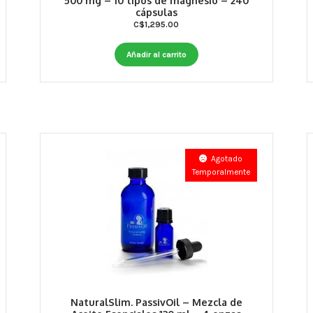
500 mg – 10 tipos de magnesio – 240
cápsulas
C$
1,295.00
Añadir al carrito
Agotado
Temporalmente
NaturalSlim. PassivOil – Mezcla de