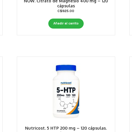
NOW. Citrato de Magnesio 400 mg – 120
cápsulas
C$
925.00
Añadir al carrito
Nutricost. 5 HTP 200 mg – 120 cápsulas.