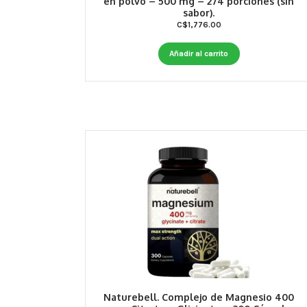
en polvo – 500 mg – 274 porciones (sin
sabor).
C$
1,776.00
Añadir al carrito
Naturebell. Complejo de Magnesio 400