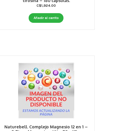
tirosina – 180 capsulas.
C$
1,924.00
Añadir al carrito
Naturebell. Complejo Magnesio 12 en 1 –