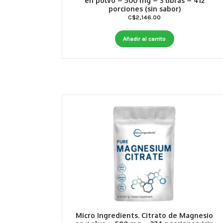
en polvo – 500 mg – 3 libras – 412
porciones (sin sabor)
C$
2,146.00
Añadir al carrito
Micro Ingredients. Citrato de Magnesio