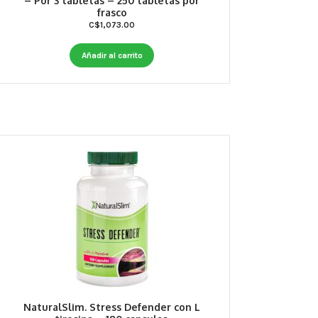
– Por 3 tabletas – 250 tabletas por
frasco
C$
1,073.00
Añadir al carrito
NaturalSlim. Stress Defender con L