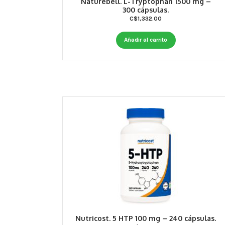
Naturebell. L-Tryptophan 1500 mg –
300 cápsulas.
C$
1,332.00
Añadir al carrito
Nutricost. 5 HTP 100 mg – 240 cápsulas.