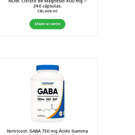
NOW. Citrato de Magnesio 400 mg –
240 cápsulas.
C$
1,406.00
Añadir al carrito
Nutricost. GABA 750 mg Ácido Gamma