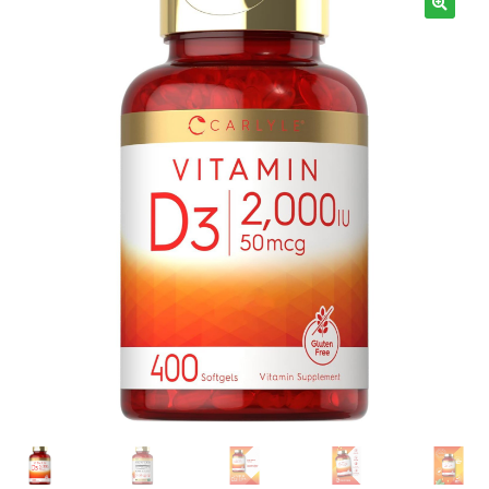
Términos y Condiciones
Contáctenos
————-
Minerales
Vitaminas Por Letras
Suplementos Herbales
Digestión
Para Mujeres
Salud Ósea y Articular