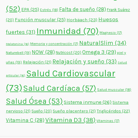
(52)
Falta de sueño
(28)
EPA
(25)
Frank Suárez
Estrés
(18)
Huesos
Función muscular
(25)
Horbäach
(23)
(20)
Inmunidad
(70)
fuertes
(31)
Magnesio
(17)
NaturalSlim
(34)
Memoria y concentración
(17)
Melatonina
(16)
NOW
(28)
Omega 3
(29)
Naturebell
(19)
Nutricost
(20)
piel y
Relajación y sueño
(33)
Relajación
(21)
uñas
(19)
Salud
Salud Cardiovascular
articular
(16)
(73)
Salud Cardíaca
(57)
Salud muscular
(18)
Salud Ósea
(53)
Sistema inmune
(26)
Sistema
nervioso
(21)
Sueño placentero
(21)
Triglicéridos
(22)
Sueño
(20)
Vitamina D3
(38)
Vitamina C
(28)
Vitaminas
(17)