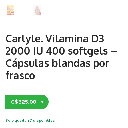
Otros
Antioxidantes
NaturalSlim
Carlyle. Vitamina D3
Cabello, Piel y Uñas
2000 IU 400 softgels –
Sueño
Cápsulas blandas por
Omega 3 Y Omega 369
frasco
Niños
Diabetes
C$
925.00
Para Hombres
Multivitaminas Adultos 18 A 49 Años
Solo quedan 7 disponibles