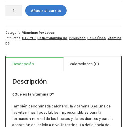
Estados De Ánimo
Carlyle.
Añadir al carrito
Vitamina
Control Del Peso
D3
2000
Cocó March
IU
Categoría:
Vitaminas Por Letras
Etiquetas:
CARLYLE
,
Déficit vitamina D3
,
Inmunidad
,
Salud Ósea
,
Vitamina
400
Aminoácidos
D3
softgels
-
Salud Visual
Cápsulas
Descripción
Valoraciones (0)
blandas
Multivitaminas Adultos 50 Años A Más
por
frasco
Descripción
Multivitaminas Niños
cantidad
¿Qué es la vitamina D?
También denominada calciferol, la vitamina D es una de
las vitaminas liposolubles imprescindibles para la
formación normal de los huesos y de los dientes y para la
absorción del calcio a nivel intestinal. La deficiencia de