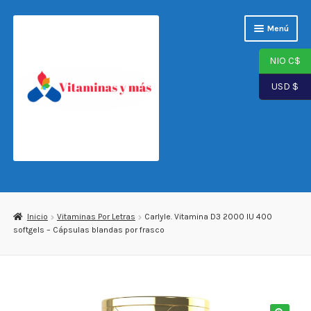
Saltar
Ir
Menú
a
al
navegación
contenido
NIO C$
USD $
Página de inicio
Tienda
Inicio
Vitaminas Por Letras
Carlyle. Vitamina D3 2000 IU 400
softgels – Cápsulas blandas por frasco
Carrito
Finalizar compra
Mi cuenta