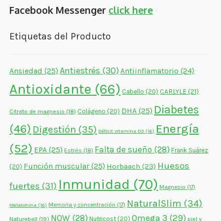
Facebook Messenger
click here
Etiquetas del Producto
Antiestrés
(30)
Ansiedad
(25)
Antiinflamatorio
(24)
Antioxidante
(66)
CARLYLE
(21)
Cabello
(20)
Diabetes
DHA
(25)
Colágeno
(20)
Citrato de magnesio
(18)
Energía
(46)
Digestión
(35)
Déficit vitamina D3
(16)
(52)
Falta de sueño
(28)
EPA
(25)
Frank Suárez
Estrés
(18)
Huesos
Función muscular
(25)
Horbäach
(23)
(20)
Inmunidad
(70)
fuertes
(31)
Magnesio
(17)
NaturalSlim
(34)
Memoria y concentración
(17)
Melatonina
(16)
NOW
(28)
Omega 3
(29)
Naturebell
(19)
Nutricost
(20)
piel y