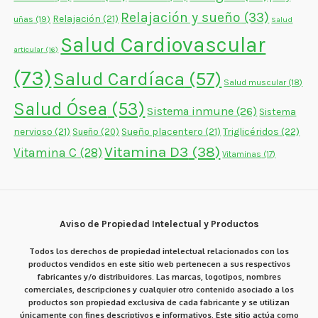
Relajación y sueño
(33)
Relajación
(21)
uñas
(19)
Salud
Salud Cardiovascular
articular
(16)
(73)
Salud Cardíaca
(57)
Salud muscular
(18)
Salud Ósea
(53)
Sistema inmune
(26)
Sistema
nervioso
(21)
Sueño placentero
(21)
Triglicéridos
(22)
Sueño
(20)
Vitamina D3
(38)
Vitamina C
(28)
Vitaminas
(17)
Aviso de Propiedad Intelectual y Productos
Todos los derechos de propiedad intelectual relacionados con los
productos vendidos en este sitio web pertenecen a sus respectivos
fabricantes y/o distribuidores. Las marcas, logotipos, nombres
comerciales, descripciones y cualquier otro contenido asociado a los
productos son propiedad exclusiva de cada fabricante y se utilizan
únicamente con fines descriptivos e informativos. Este sitio actúa como