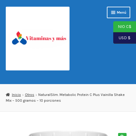
Saltar
Ir
Menú
a
al
navegación
contenido
NIO C$
USD $
Página de inicio
Tienda
Inicio
Otros
NaturalSlim. Metabolic Protein C Plus Vainilla Shake
Mix – 500 gramos – 10 porciones
Carrito
Finalizar compra
Mi cuenta