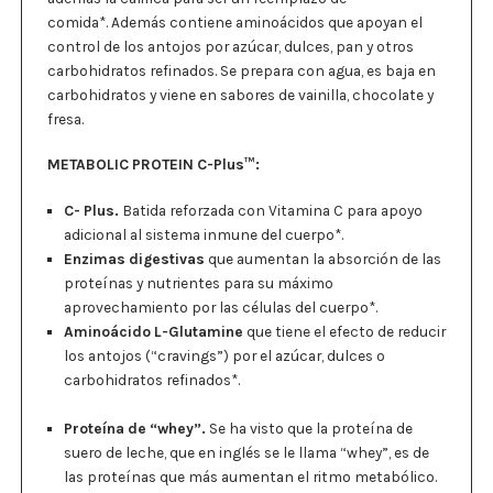
comida
*.
Además contiene aminoácidos que apoyan el
control de los antojos por azúcar, dulces, pan y otros
carbohidratos refinados. Se prepara con agua, es baja en
carbohidratos y viene en sabores de vainilla, chocolate y
fresa.
METABOLIC PROTEIN C-Plus™
:
C- Plus.
Batida reforzada con
Vitamina
C para apoyo
adicional al sistema inmune del cuerpo*.
E
nzimas
digestivas
que aumentan la absorción de las
proteínas
y nutrientes
para su máximo
aprovechamiento por las células del cuerpo*.
A
minoácido L-Glutamine
que tiene el efecto de reducir
los antojos (“cravings”) por
el azúcar,
dulces o
carbohidratos
refinados
*.
Proteína de “whey”.
Se ha visto que la proteína de
suero de leche, que en inglés se le llama “whey”, es de
las proteínas que más aumentan el ritmo metabólico.