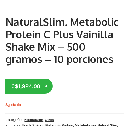
Otros
Antioxidantes
NaturalSlim. Metabolic
NaturalSlim
Protein C Plus Vainilla
Cabello, Piel y Uñas
Shake Mix – 500
Sueño
gramos – 10 porciones
Omega 3 Y Omega 369
Niños
C$
1,924.00
Diabetes
Agotado
Para Hombres
Multivitaminas Adultos 18 A 49 Años
Categorías:
NaturalSlim
,
Otros
Etiquetas:
Frank Suárez
,
Metabolic Protein
,
Metabolismo
,
Natural Slim
,