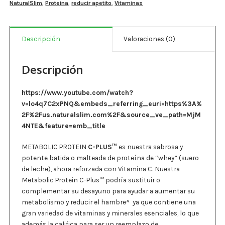
NaturalSlim
,
Proteina
,
reducir apetito
,
Vitaminas
Estados De Ánimo
Control Del Peso
Descripción
Valoraciones (0)
Cocó March
Descripción
Aminoácidos
https://www.youtube.com/watch?
Salud Visual
v=lo4q7C2xPNQ&embeds_referring_euri=https%3A%
2F%2Fus.naturalslim.com%2F&source_ve_path=MjM
Multivitaminas Adultos 50 Años A Más
4NTE&feature=emb_title
Multivitaminas Niños
METABOLIC PROTEIN
C-PLUS
™
es nuestra sabrosa y
potente batida o malteada de proteína de “whey” (suero
de leche), ahora reforzada con Vitamina C. Nuestra
Metabolic Protein C-Plus
™ podría sustituir o
complementar su desayuno para ayudar a aumentar su
metabolismo y reducir el hambre^ ya que c
ontiene una
gran variedad de
vitaminas y minerales
esenciales, lo que
además la califica para ser
un reemplazo de