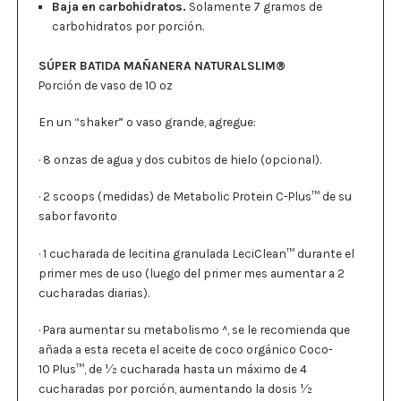
Baja en carbohidratos.
S
olamente 7 gramos de
carbohidratos por porción.
SÚPER BATIDA MAÑANERA NATURALSLIM®
Porción de vaso de 10 oz
En un “shaker” o vaso grande, agregue:
· 8 onzas de agua y dos cubitos de hielo (opcional).
· 2 scoops (medidas) de Metabolic Protein
C-Plus
™ de su
sabor favorito
· 1 cucharada de lecitina granulada LeciClean™ durante el
primer mes de uso (luego del primer mes aumentar a 2
cucharadas diarias).
· Para aumentar su metabolismo
^
, se le recomienda que
añada a esta receta el aceite de coco orgánico Coco-
10 Plus™, de 1⁄2 cucharada hasta un máximo de 4
cucharadas por porción, aumentando la dosis 1⁄2