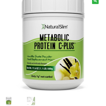
Términos y Condiciones
Contáctenos
————-
Minerales
Vitaminas Por Letras
Suplementos Herbales
Digestión
Para Mujeres
Salud Ósea y Articular