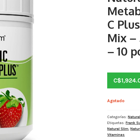
Metab
C Plu
Mix –
– 10 p
C$
1,924.
Agotado
Categorías:
Natura
Etiquetas:
Frank S
Natural Slim
,
Natur
Vitaminas