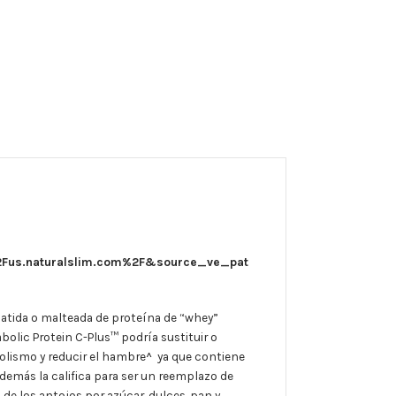
Fus.naturalslim.com%2F&source_ve_pat
atida o malteada de proteína de “whey”
bolic Protein C-Plus
™ podría sustituir o
ismo y reducir el hambre^ ya que c
ontiene
además la califica para ser
un reemplazo de
e los antojos por azúcar, dulces, pan y