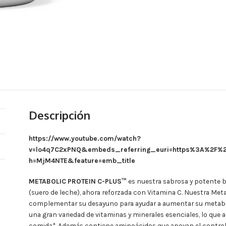
Descripción
https://www.youtube.com/watch?
v=lo4q7C2xPNQ&embeds_referring_euri=https%3A%2F%2
h=MjM4NTE&feature=emb_title
METABOLIC PROTEIN
C-PLUS
™
es nuestra sabrosa y potente b
(suero de leche), ahora reforzada con Vitamina C. Nuestra Meta
complementar su desayuno para ayudar a aumentar su metabol
una gran variedad de
vitaminas y minerales
esenciales, lo que 
comida
*.
Además contiene aminoácidos que apoyan el control d