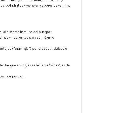
carbohidratos y viene en sabores de vainilla,
al al sistema inmune del cuerpo*.
teínas
y nutrientes
para su máximo
 antojos (“cravings”) por
el azúcar,
dulces o
leche, que en inglés se le llama “whey”, es de
os por porción.