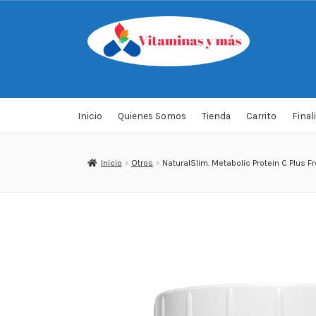
Saltar
Ir
a
al
navegación
contenido
Inicio
Quienes Somos
Tienda
Carrito
Final
Inicio
Otros
NaturalSlim. Metabolic Protein C Plus 