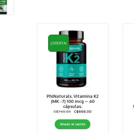
¡OFERTA!
PhiNaturals. Vitamina K2
(MK -7) 100 mcg – 60
cápsulas.
Original
Current
C$
740.00
C$
666.00
price
price
was:
is:
Añadir al carrito
C$740.00.
C$666.00.