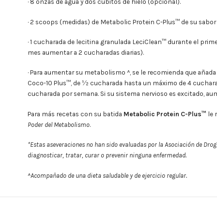
· 8 onzas de agua y dos cubitos de hielo (opcional).
· 2 scoops (medidas) de Metabolic Protein
C-Plus
™ de su sabor
· 1 cucharada de lecitina granulada LeciClean™ durante el prim
mes aumentar a 2 cucharadas diarias).
· Para aumentar su metabolismo
^
, se le recomienda que añada
Coco-10 Plus™, de 1⁄2 cucharada hasta un máximo de 4 cuchara
cucharada por semana. Si su sistema nervioso es excitado, a
Para más recetas con su batida
Metabolic Protein
C-Plus
™
le 
Poder del Metabolismo
.
*Estas aseveraciones no han sido evaluadas por la Asociación de Drog
diagnosticar, tratar, curar o prevenir ninguna enfermedad.
^Acompañado de una dieta saludable y de ejercicio regular.