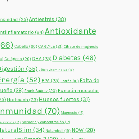
Antiestrés
(30)
nsiedad
(25)
Antioxidante
ntiinflamatorio
(24)
(66)
CARLYLE
(21)
Cabello
(20)
Citrato de magnesio
Diabetes
(46)
DHA
(25)
Colágeno
(20)
18)
Digestión
(35)
Déficit vitamina D3
(16)
Energía
(52)
Falta de
EPA
(25)
Estrés
(18)
sueño
(28)
Función muscular
Frank Suárez
(20)
Huesos fuertes
(31)
25)
Horbäach
(23)
Inmunidad
(70)
Magnesio
(17)
Memoria y concentración
(17)
elatonina
(16)
NaturalSlim
(34)
NOW
(28)
Naturebell
(19)