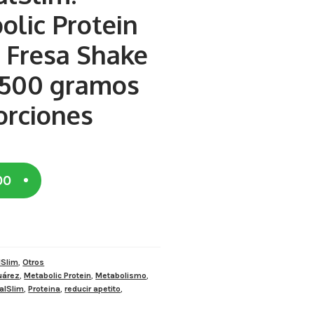
olic Protein
s Fresa Shake
 500 gramos
orciones
00
lSlim
,
Otros
uárez
,
Metabolic Protein
,
Metabolismo
,
alSlim
,
Proteina
,
reducir apetito
,