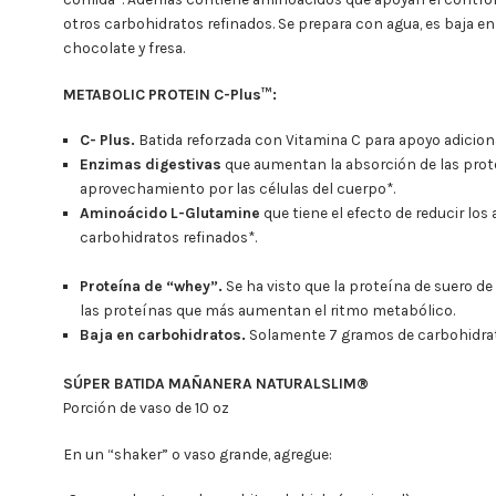
otros carbohidratos refinados. Se prepara con agua, es baja en 
chocolate y fresa.
METABOLIC PROTEIN C-Plus™
:
C- Plus.
Batida reforzada con
Vitamina
C para apoyo adicion
E
nzimas
digestivas
que aumentan la absorción de las pro
aprovechamiento por las células del cuerpo*.
A
minoácido L-Glutamine
que tiene el efecto de reducir los
carbohidratos
refinados
*.
Proteína de “whey”.
Se ha visto que la proteína de suero de 
las proteínas que más aumentan el ritmo metabólico.
Baja en carbohidratos.
S
olamente 7 gramos de carbohidrat
SÚPER BATIDA MAÑANERA NATURALSLIM®
Porción de vaso de 10 oz
En un “shaker” o vaso grande, agregue: