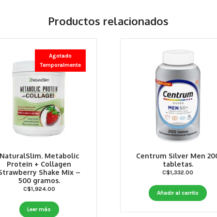
Productos relacionados
Agotado
Temporalmente
NaturalSlim. Metabolic
Centrum Silver Men 20
Protein + Collagen
tabletas.
Strawberry Shake Mix –
C$
1,332.00
500 gramos.
C$
1,924.00
Añadir al carrito
Leer más