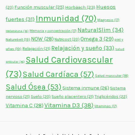
Huesos
Función muscular
(25)
Horbäach
(23)
(20)
Inmunidad
(70)
fuertes
(31)
Magnesio
(17)
NaturalSlim
(34)
Memoria y concentración
(17)
Melatonina
(16)
NOW
(28)
Omega 3
(29)
Naturebell
(19)
Nutricost
(20)
piel y
Relajación y sueño
(33)
Relajación
(21)
uñas
(19)
Salud
Salud Cardiovascular
articular
(16)
(73)
Salud Cardíaca
(57)
Salud muscular
(18)
Salud Ósea
(53)
Sistema inmune
(26)
Sistema
nervioso
(21)
Sueño placentero
(21)
Triglicéridos
(22)
Sueño
(20)
Vitamina D3
(38)
Vitamina C
(28)
Vitaminas
(17)