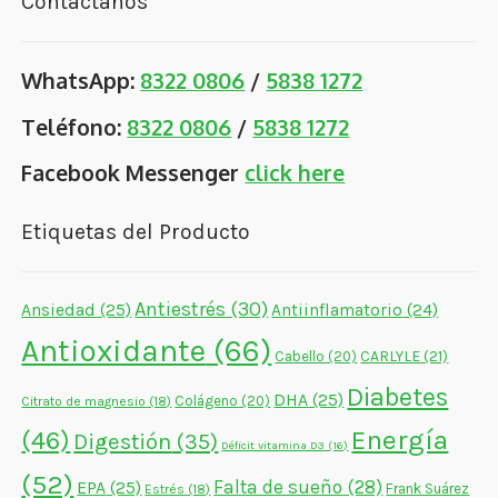
Contáctanos
WhatsApp:
8322 0806
/
5838 1272
Teléfono:
8322 0806
/
5838 1272
Facebook Messenger
click here
Etiquetas del Producto
Antiestrés
(30)
Ansiedad
(25)
Antiinflamatorio
(24)
Antioxidante
(66)
CARLYLE
(21)
Cabello
(20)
Diabetes
DHA
(25)
Colágeno
(20)
Citrato de magnesio
(18)
Energía
(46)
Digestión
(35)
Déficit vitamina D3
(16)
(52)
Falta de sueño
(28)
EPA
(25)
Frank Suárez
Estrés
(18)