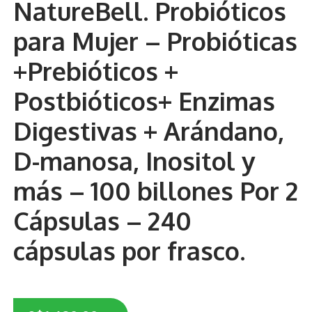
NatureBell. Probióticos
Otros
para Mujer – Probióticas
Antioxidantes
+Prebióticos +
NaturalSlim
Postbióticos+ Enzimas
Cabello, Piel y Uñas
Digestivas + Arándano,
Sueño
D-manosa, Inositol y
Omega 3 Y Omega 369
más – 100 billones Por 2
Niños
Cápsulas – 240
Diabetes
cápsulas por frasco.
Para Hombres
Multivitaminas Adultos 18 A 49 Años