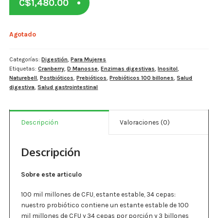
C$
1,480.00
Estados De Ánimo
Control Del Peso
Agotado
Cocó March
Categorías:
Digestión
,
Para Mujeres
Etiquetas:
Cranberry
,
D Manosse
,
Enzimas digestivas
,
Inositol
,
Aminoácidos
Naturebell
,
Postbióticos
,
Prebióticos
,
Probióticos 100 billones
,
Salud
digestiva
,
Salud gastrointestinal
Salud Visual
Multivitaminas Adultos 50 Años A Más
Descripción
Valoraciones (0)
Multivitaminas Niños
Descripción
Sobre este articulo
100 mil millones de CFU, estante estable, 34 cepas:
nuestro probiótico contiene un estante estable de 100
mil millones de CFU y 34 cepas por porción y 3 billones