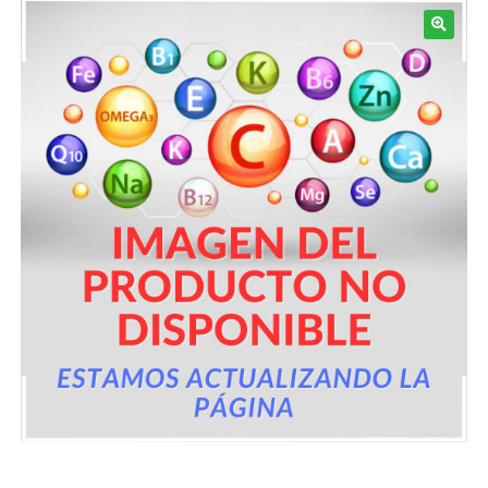
Términos y Condiciones
Contáctenos
————-
Minerales
Vitaminas Por Letras
Suplementos Herbales
Digestión
Para Mujeres
Salud Ósea y Articular