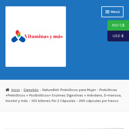
Saltar
Ir
Menú
a
al
navegación
contenido
NIO C$
USD $
Página de inicio
Tienda
Inicio
Digestión
NatureBell. Probióticos para Mujer – Probióticas
+Prebióticos + Postbióticos+ Enzimas Digestivas + Arándano, D-manosa,
Carrito
Inositol y más – 100 billones Por 2 Cápsulas – 240 cápsulas por frasco.
Finalizar compra
Mi cuenta