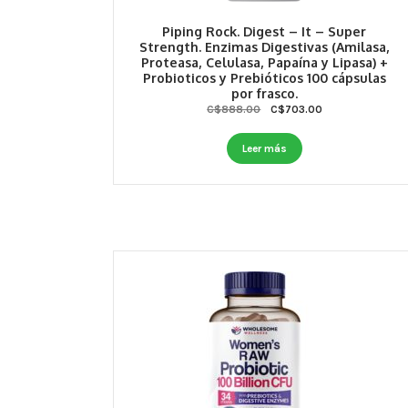
Piping Rock. Digest – It – Super
Strength. Enzimas Digestivas (Amilasa,
Proteasa, Celulasa, Papaína y Lipasa) +
Probioticos y Prebióticos 100 cápsulas
por frasco.
Original
Current
C$
888.00
C$
703.00
price
price
was:
is:
Leer más
C$888.00.
C$703.00.