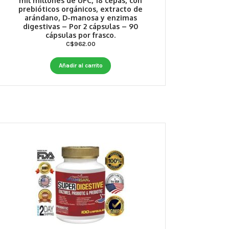
mil millones de UFC, 18 cepas, con
prebióticos orgánicos, extracto de
arándano, D-manosa y enzimas
digestivas – Por 2 cápsulas – 90
cápsulas por frasco.
C$
962.00
Añadir al carrito