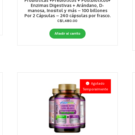
Probióticas +Prebióticos + Postbióticos+
Enzimas Digestivas + Arándano, D-
manosa, Inositol y más – 100 billones
Por 2 Cápsulas – 240 cápsulas por frasco.
C$
1,480.00
Añadir al carrito
Agotado
Temporalmente