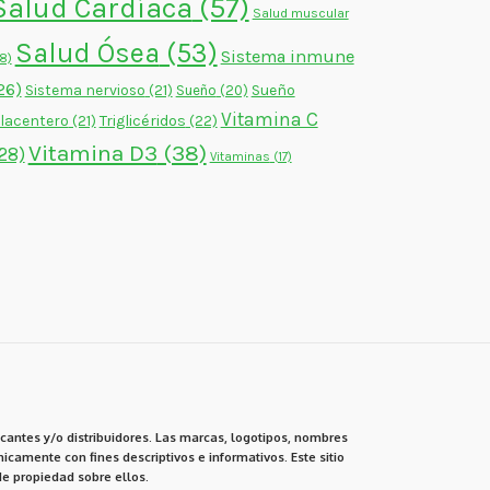
Salud Cardíaca
(57)
Salud muscular
Salud Ósea
(53)
Sistema inmune
18)
26)
Sistema nervioso
(21)
Sueño
Sueño
(20)
Vitamina C
lacentero
(21)
Triglicéridos
(22)
Vitamina D3
(38)
28)
Vitaminas
(17)
cantes y/o distribuidores. Las marcas, logotipos, nombres
icamente con fines descriptivos e informativos. Este sitio
e propiedad sobre ellos.