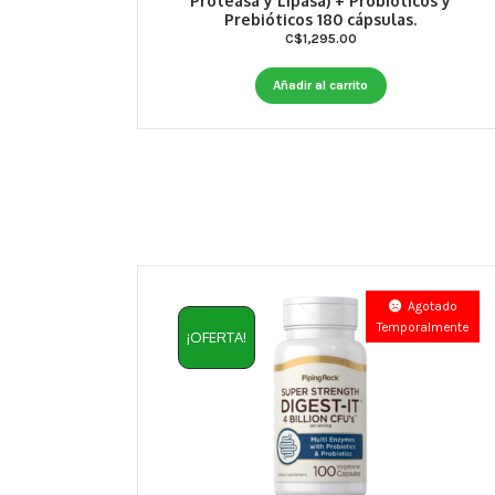
Proteasa y Lipasa) + Probioticos y
Prebióticos 180 cápsulas.
C$
1,295.00
Añadir al carrito
Agotado
Temporalmente
¡OFERTA!