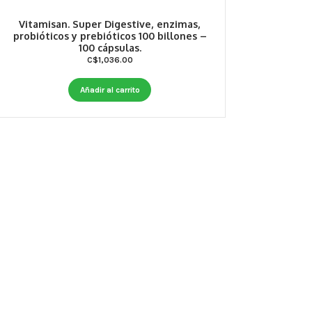
Vitamisan. Super Digestive, enzimas,
probióticos y prebióticos 100 billones –
100 cápsulas.
C$
1,036.00
Añadir al carrito