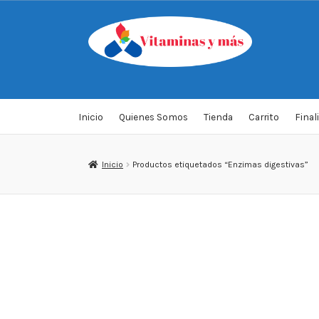
Saltar
Ir
a
al
navegación
contenido
Inicio
Quienes Somos
Tienda
Carrito
Final
Inicio
Productos etiquetados “Enzimas digestivas”