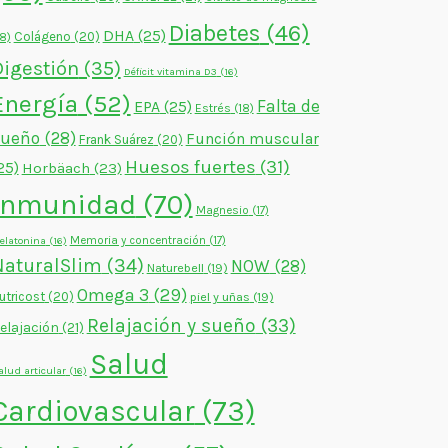
Diabetes
(46)
DHA
(25)
Colágeno
(20)
18)
Digestión
(35)
Déficit vitamina D3
(16)
Energía
(52)
Falta de
EPA
(25)
Estrés
(18)
sueño
(28)
Función muscular
Frank Suárez
(20)
Huesos fuertes
(31)
25)
Horbäach
(23)
Inmunidad
(70)
Magnesio
(17)
Memoria y concentración
(17)
elatonina
(16)
NaturalSlim
(34)
NOW
(28)
Naturebell
(19)
Omega 3
(29)
utricost
(20)
piel y uñas
(19)
Relajación y sueño
(33)
elajación
(21)
Salud
alud articular
(16)
Cardiovascular
(73)