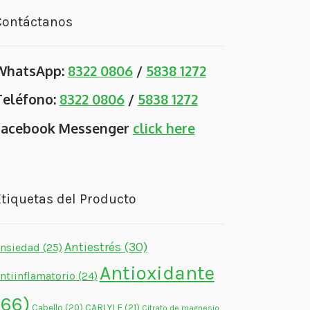
Contáctanos
WhatsApp:
8322 0806
/
5838 1272
Teléfono:
8322 0806
/
5838 1272
Facebook Messenger
click here
tiquetas del Producto
Antiestrés
(30)
nsiedad
(25)
Antioxidante
ntiinflamatorio
(24)
(66)
CARLYLE
(21)
Cabello
(20)
Citrato de magnesio