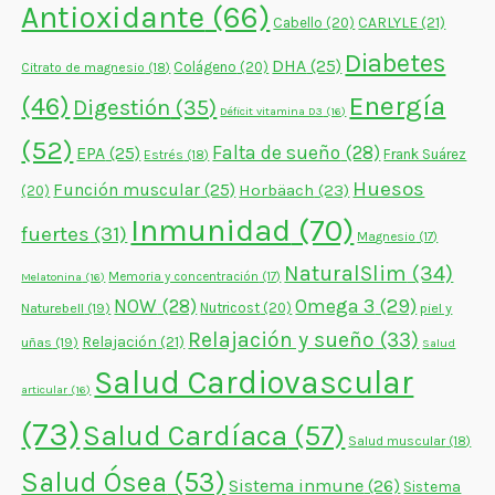
Antioxidante
(66)
CARLYLE
(21)
Cabello
(20)
Diabetes
DHA
(25)
Colágeno
(20)
Citrato de magnesio
(18)
Energía
(46)
Digestión
(35)
Déficit vitamina D3
(16)
(52)
Falta de sueño
(28)
EPA
(25)
Frank Suárez
Estrés
(18)
Huesos
Función muscular
(25)
Horbäach
(23)
(20)
Inmunidad
(70)
fuertes
(31)
Magnesio
(17)
NaturalSlim
(34)
Memoria y concentración
(17)
Melatonina
(16)
NOW
(28)
Omega 3
(29)
Naturebell
(19)
Nutricost
(20)
piel y
Relajación y sueño
(33)
Relajación
(21)
uñas
(19)
Salud
Salud Cardiovascular
articular
(16)
(73)
Salud Cardíaca
(57)
Salud muscular
(18)
Salud Ósea
(53)
Sistema inmune
(26)
Sistema