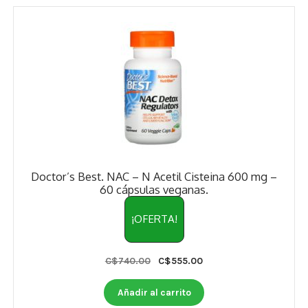
Doctor’s Best. NAC – N Acetil Cisteina 600 mg –
60 cápsulas veganas.
¡OFERTA!
Original
Current
C$
740.00
C$
555.00
price
price
was:
is:
Añadir al carrito
C$740.00.
C$555.00.