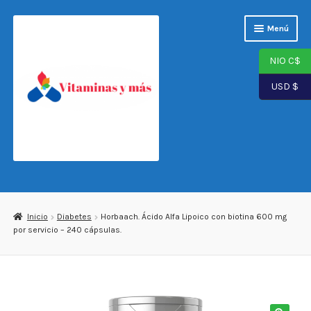
Saltar
Ir
Menú
a
al
navegación
contenido
NIO C$
USD $
Página de inicio
Tienda
Inicio
Diabetes
Horbaach. Ácido Alfa Lipoico con biotina 600 mg
por servicio – 240 cápsulas.
Carrito
Finalizar compra
Mi cuenta