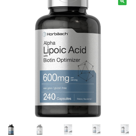
Términos y Condiciones
Contáctenos
————-
Minerales
Vitaminas Por Letras
Suplementos Herbales
Digestión
Para Mujeres
Salud Ósea y Articular