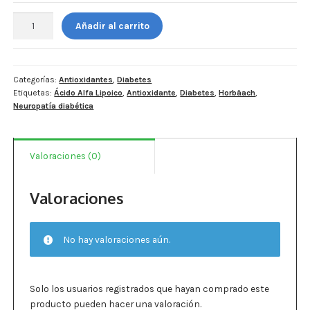
Estados De Ánimo
Horbaach.
Añadir al carrito
Ácido
Control Del Peso
Alfa
Lipoico
Cocó March
con
Categorías:
Antioxidantes
,
Diabetes
Etiquetas:
Ácido Alfa Lipoico
,
Antioxidante
,
Diabetes
,
Horbäach
,
biotina
Aminoácidos
Neuropatía diabética
600
mg
Salud Visual
por
Valoraciones (0)
servicio
Multivitaminas Adultos 50 Años A Más
-
240
Valoraciones
Multivitaminas Niños
cápsulas.
cantidad
No hay valoraciones aún.
Solo los usuarios registrados que hayan comprado este
producto pueden hacer una valoración.