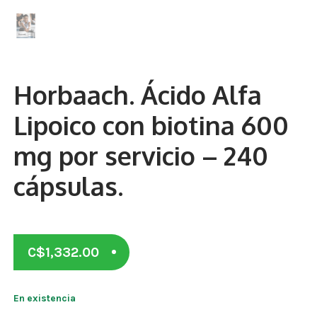
Otros
Antioxidantes
NaturalSlim
Horbaach. Ácido Alfa
Cabello, Piel y Uñas
Lipoico con biotina 600
Sueño
mg por servicio – 240
Omega 3 Y Omega 369
cápsulas.
Niños
Diabetes
C$
1,332.00
Para Hombres
Multivitaminas Adultos 18 A 49 Años
En existencia