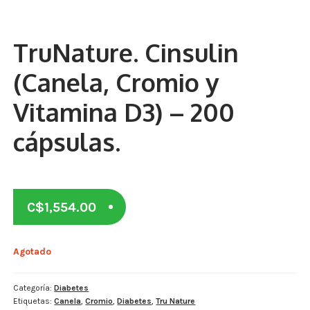
Otros
Antioxidantes
TruNature. Cinsulin
NaturalSlim
(Canela, Cromio y
Cabello, Piel y Uñas
Vitamina D3) – 200
Sueño
cápsulas.
Omega 3 Y Omega 369
Niños
C$
1,554.00
Diabetes
Agotado
Para Hombres
Multivitaminas Adultos 18 A 49 Años
Categoría:
Diabetes
Etiquetas:
Canela
,
Cromio
,
Diabetes
,
Tru Nature