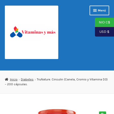
Saltar
Ir
Menú
a
al
navegación
contenido
NIO C$
USD $
Página de inicio
Tienda
Inicio
Diabetes
TruNature. Cinsulin (Canela, Cromio y Vitamina D3)
– 200 cápsulas.
Carrito
Finalizar compra
Mi cuenta