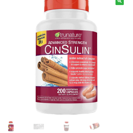
Términos y Condiciones
Contáctenos
————-
Minerales
Vitaminas Por Letras
Suplementos Herbales
Digestión
Para Mujeres
Salud Ósea y Articular