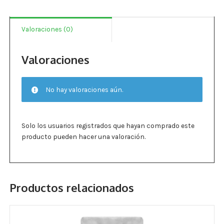
Estados De Ánimo
Valoraciones (0)
Control Del Peso
Cocó March
Valoraciones
Aminoácidos
No hay valoraciones aún.
Salud Visual
Multivitaminas Adultos 50 Años A Más
Solo los usuarios registrados que hayan comprado este
producto pueden hacer una valoración.
Multivitaminas Niños
Productos relacionados