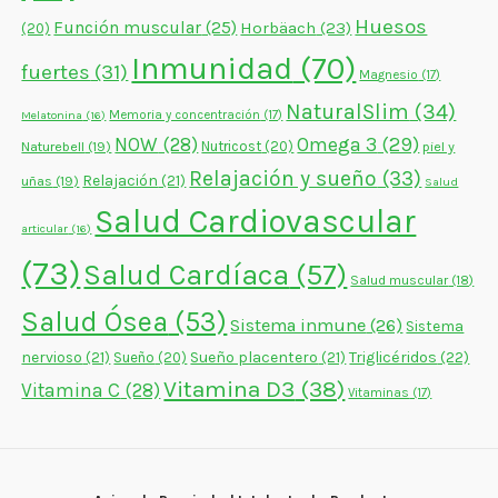
Huesos
Función muscular
(25)
Horbäach
(23)
(20)
Inmunidad
(70)
fuertes
(31)
Magnesio
(17)
NaturalSlim
(34)
Memoria y concentración
(17)
Melatonina
(16)
NOW
(28)
Omega 3
(29)
Naturebell
(19)
Nutricost
(20)
piel y
Relajación y sueño
(33)
Relajación
(21)
uñas
(19)
Salud
Salud Cardiovascular
articular
(16)
(73)
Salud Cardíaca
(57)
Salud muscular
(18)
Salud Ósea
(53)
Sistema inmune
(26)
Sistema
nervioso
(21)
Sueño placentero
(21)
Triglicéridos
(22)
Sueño
(20)
Vitamina D3
(38)
Vitamina C
(28)
Vitaminas
(17)