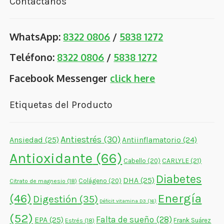
Contáctanos
WhatsApp:
8322 0806
/
5838 1272
Teléfono:
8322 0806
/
5838 1272
Facebook Messenger
click here
Etiquetas del Producto
Antiestrés
(30)
Ansiedad
(25)
Antiinflamatorio
(24)
Antioxidante
(66)
CARLYLE
(21)
Cabello
(20)
Diabetes
DHA
(25)
Colágeno
(20)
Citrato de magnesio
(18)
Energía
(46)
Digestión
(35)
Déficit vitamina D3
(16)
(52)
Falta de sueño
(28)
EPA
(25)
Frank Suárez
Estrés
(18)