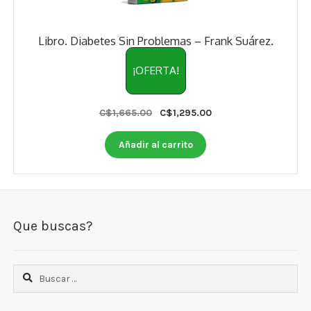
Libro. Diabetes Sin Problemas – Frank Suárez.
¡OFERTA!
Original
Current
C$
1,665.00
C$
1,295.00
price
price
was:
is:
Añadir al carrito
C$1,665.00.
C$1,295.00.
Que buscas?
Buscar: