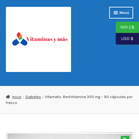
Saltar
Ir
Menú
a
al
navegación
contenido
NIO C$
USD $
Página de inicio
Tienda
Inicio
Diabetes
Vitamatic. Benfotiamina 300 mg – 90 cápsulas por
frasco
Carrito
Finalizar compra
Mi cuenta