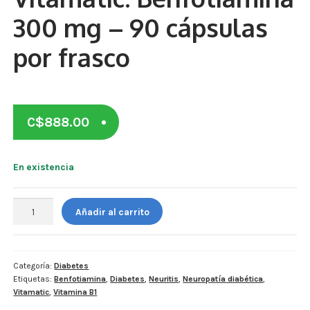
Otros
300 mg – 90 cápsulas
Antioxidantes
por frasco
NaturalSlim
Cabello, Piel y Uñas
C$
888.00
Sueño
Omega 3 Y Omega 369
En existencia
Niños
Vitamatic.
Añadir al carrito
Benfotiamina
Diabetes
300
mg
Para Hombres
-
Categoría:
Diabetes
Etiquetas:
Benfotiamina
,
Diabetes
,
Neuritis
,
Neuropatía diabética
,
90
Multivitaminas Adultos 18 A 49 Años
Vitamatic
,
Vitamina B1
cápsulas