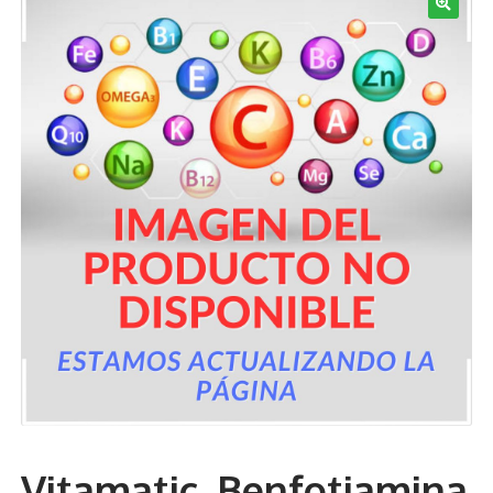
Términos y Condiciones
Contáctenos
————-
Minerales
Vitaminas Por Letras
Suplementos Herbales
Digestión
Para Mujeres
Salud Ósea y Articular
Vitamatic. Benfotiamina