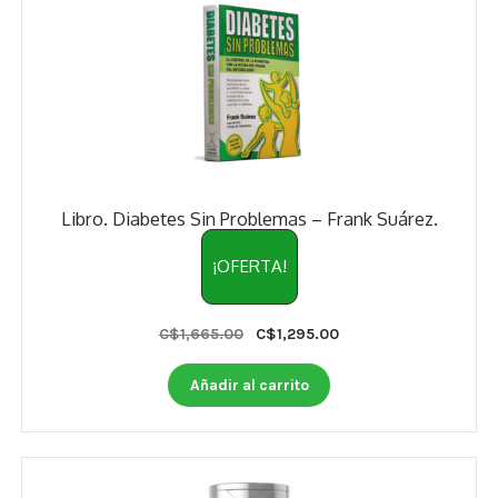
Libro. Diabetes Sin Problemas – Frank Suárez.
¡OFERTA!
Original
Current
C$
1,665.00
C$
1,295.00
price
price
was:
is:
Añadir al carrito
C$1,665.00.
C$1,295.00.