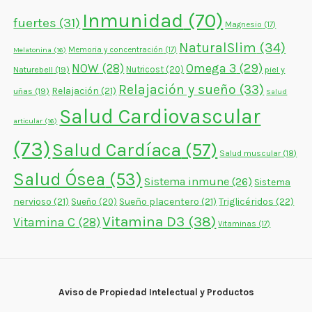
Inmunidad
(70)
fuertes
(31)
Magnesio
(17)
NaturalSlim
(34)
Memoria y concentración
(17)
Melatonina
(16)
NOW
(28)
Omega 3
(29)
Naturebell
(19)
Nutricost
(20)
piel y
Relajación y sueño
(33)
Relajación
(21)
uñas
(19)
Salud
Salud Cardiovascular
articular
(16)
(73)
Salud Cardíaca
(57)
Salud muscular
(18)
Salud Ósea
(53)
Sistema inmune
(26)
Sistema
nervioso
(21)
Sueño placentero
(21)
Triglicéridos
(22)
Sueño
(20)
Vitamina D3
(38)
Vitamina C
(28)
Vitaminas
(17)
Aviso de Propiedad Intelectual y Productos