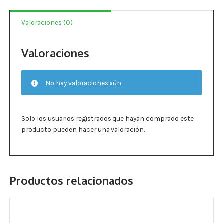
por
Estados De Ánimo
frasco
Valoraciones (0)
cantidad
Control Del Peso
Valoraciones
Cocó March
Aminoácidos
No hay valoraciones aún.
Salud Visual
Solo los usuarios registrados que hayan comprado este
Multivitaminas Adultos 50 Años A Más
producto pueden hacer una valoración.
Multivitaminas Niños
Productos relacionados