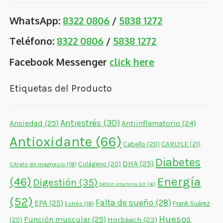
WhatsApp:
8322 0806
/
5838 1272
Teléfono:
8322 0806
/
5838 1272
Facebook Messenger
click here
Etiquetas del Producto
Antiestrés
(30)
Ansiedad
(25)
Antiinflamatorio
(24)
Antioxidante
(66)
CARLYLE
(21)
Cabello
(20)
Diabetes
DHA
(25)
Colágeno
(20)
Citrato de magnesio
(18)
Energía
(46)
Digestión
(35)
Déficit vitamina D3
(16)
(52)
Falta de sueño
(28)
EPA
(25)
Frank Suárez
Estrés
(18)
Huesos
Función muscular
(25)
Horbäach
(23)
(20)