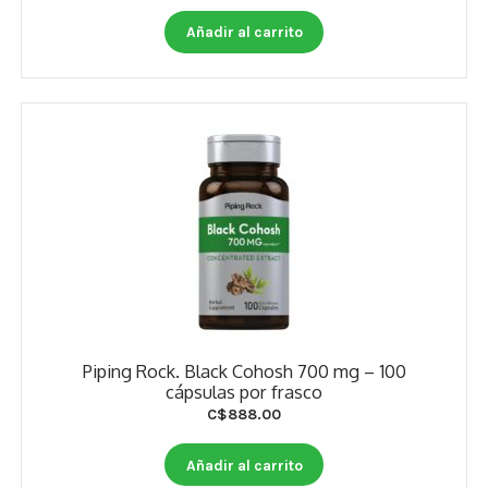
Otros
Añadir al carrito
Antioxidantes
NaturalSlim
Cabello, Piel y Uñas
Sueño
Omega 3 Y Omega 369
Niños
Diabetes
Piping Rock. Black Cohosh 700 mg – 100
cápsulas por frasco
Para Hombres
C$
888.00
Multivitaminas Adultos 18 A 49 Años
Añadir al carrito