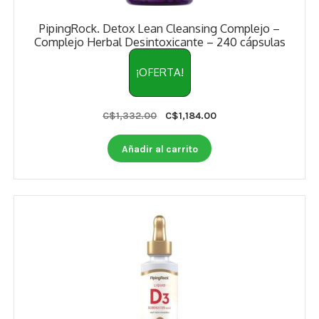
PipingRock. Detox Lean Cleansing Complejo –
Complejo Herbal Desintoxicante – 240 cápsulas
¡OFERTA!
Original
Current
C$
1,332.00
C$
1,184.00
price
price
was:
is:
Añadir al carrito
C$1,332.00.
C$1,184.00.