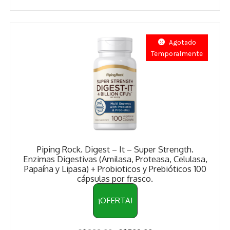
Estados De Ánimo
Control Del Peso
Agotado
Temporalmente
Cocó March
Aminoácidos
Salud Visual
Multivitaminas Adultos 50 Años A Más
Piping Rock. Digest – It – Super Strength.
Multivitaminas Niños
Enzimas Digestivas (Amilasa, Proteasa, Celulasa,
Papaína y Lipasa) + Probioticos y Prebióticos 100
cápsulas por frasco.
¡OFERTA!