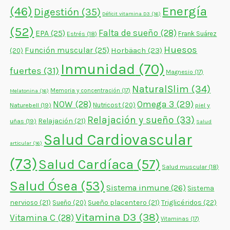
Energía
(46)
Digestión
(35)
Déficit vitamina D3
(16)
(52)
Falta de sueño
(28)
EPA
(25)
Frank Suárez
Estrés
(18)
Huesos
Función muscular
(25)
Horbäach
(23)
(20)
Inmunidad
(70)
fuertes
(31)
Magnesio
(17)
NaturalSlim
(34)
Memoria y concentración
(17)
Melatonina
(16)
NOW
(28)
Omega 3
(29)
Naturebell
(19)
Nutricost
(20)
piel y
Relajación y sueño
(33)
Relajación
(21)
uñas
(19)
Salud
Salud Cardiovascular
articular
(16)
(73)
Salud Cardíaca
(57)
Salud muscular
(18)
Salud Ósea
(53)
Sistema inmune
(26)
Sistema
nervioso
(21)
Sueño placentero
(21)
Triglicéridos
(22)
Sueño
(20)
Vitamina D3
(38)
Vitamina C
(28)
Vitaminas
(17)