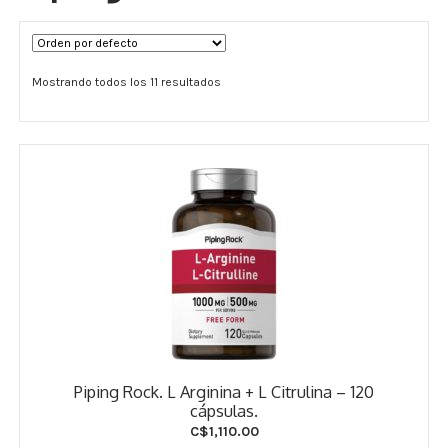
Términos y Condiciones
Mostrando todos los 11 resultados
Contáctenos
————-
Minerales
Vitaminas Por Letras
Suplementos Herbales
Digestión
Para Mujeres
Piping Rock. L Arginina + L Citrulina – 120
Salud Ósea y Articular
cápsulas.
C$
1,110.00