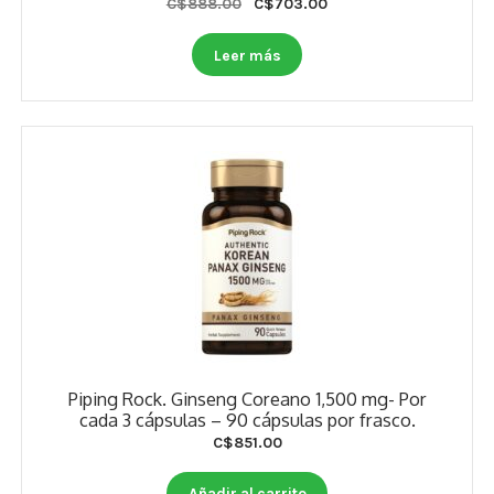
Original
Current
C$
888.00
C$
703.00
price
price
was:
is:
Leer más
C$888.00.
C$703.00.
Piping Rock. Ginseng Coreano 1,500 mg- Por
cada 3 cápsulas – 90 cápsulas por frasco.
C$
851.00
Añadir al carrito