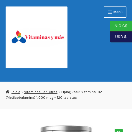
Saltar
Ir
Menú
a
al
navegación
contenido
NIO C$
USD $
Página de inicio
Tienda
Inicio
Vitaminas Por Letras
Piping Rock. Vitamina B12
(Metilcobalamina) 1,000 mcg – 120 tabletas
Carrito
Finalizar compra
Mi cuenta