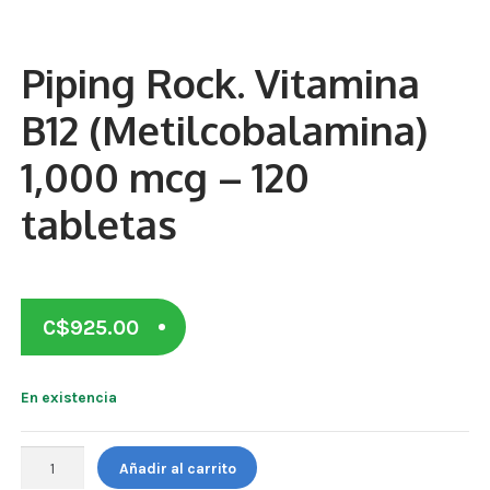
Otros
Antioxidantes
Piping Rock. Vitamina
NaturalSlim
B12 (Metilcobalamina)
Cabello, Piel y Uñas
1,000 mcg – 120
Sueño
tabletas
Omega 3 Y Omega 369
Niños
C$
925.00
Diabetes
En existencia
Para Hombres
Multivitaminas Adultos 18 A 49 Años
Piping
Añadir al carrito
Rock.