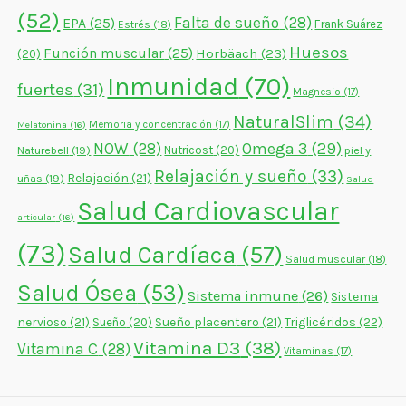
(52)
Falta de sueño
(28)
EPA
(25)
Frank Suárez
Estrés
(18)
Huesos
Función muscular
(25)
Horbäach
(23)
(20)
Inmunidad
(70)
fuertes
(31)
Magnesio
(17)
NaturalSlim
(34)
Memoria y concentración
(17)
Melatonina
(16)
NOW
(28)
Omega 3
(29)
Naturebell
(19)
Nutricost
(20)
piel y
Relajación y sueño
(33)
Relajación
(21)
uñas
(19)
Salud
Salud Cardiovascular
articular
(16)
(73)
Salud Cardíaca
(57)
Salud muscular
(18)
Salud Ósea
(53)
Sistema inmune
(26)
Sistema
nervioso
(21)
Sueño placentero
(21)
Triglicéridos
(22)
Sueño
(20)
Vitamina D3
(38)
Vitamina C
(28)
Vitaminas
(17)