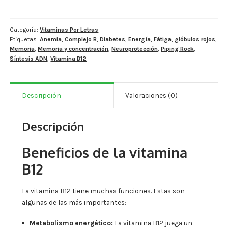
Estados De Ánimo
Vitamina
B12
(Metilcobalamina)
Categoría:
Vitaminas Por Letras
Control Del Peso
Etiquetas:
Anemia
,
Complejo B
,
Diabetes
,
Energía
,
Fátiga
,
glóbulos rojos
,
1,000
Memoria
,
Memoria y concentración
,
Neuroprotección
,
Piping Rock
,
mcg
Cocó March
Síntesis ADN
,
Vitamina B12
-
120
Aminoácidos
tabletas
Descripción
Valoraciones (0)
cantidad
Salud Visual
Descripción
Multivitaminas Adultos 50 Años A Más
Beneficios de la vitamina
Multivitaminas Niños
B12
La vitamina B12 tiene muchas funciones. Estas son
algunas de las más importantes:
Metabolismo energético:
La vitamina B12 juega un