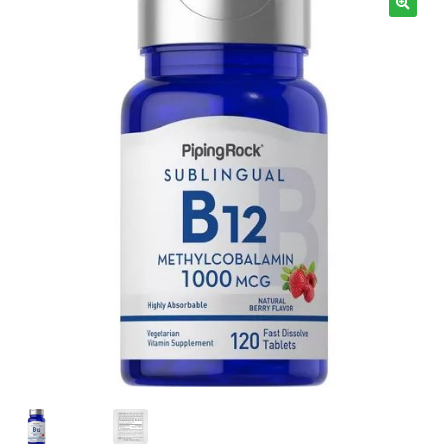
Términos y Condiciones
Contáctenos
————-
Minerales
Vitaminas Por Letras
Suplementos Herbales
Digestión
Para Mujeres
Salud Ósea y Articular