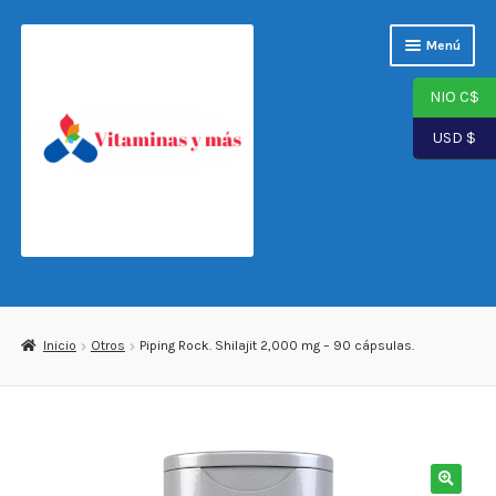
Saltar
Ir
Menú
a
al
navegación
contenido
NIO C$
USD $
Página de inicio
Tienda
Inicio
Otros
Piping Rock. Shilajit 2,000 mg – 90 cápsulas.
Carrito
Finalizar compra
Mi cuenta