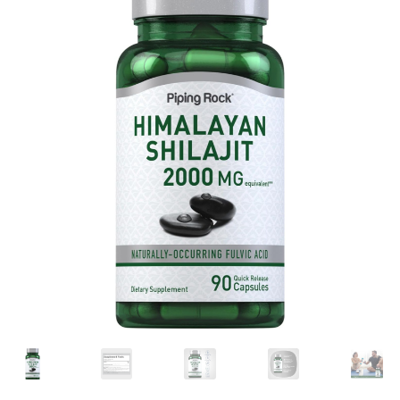
Términos y Condiciones
Contáctenos
————-
Minerales
Vitaminas Por Letras
Suplementos Herbales
Digestión
Para Mujeres
Salud Ósea y Articular