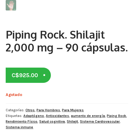
Otros
Antioxidantes
NaturalSlim
Piping Rock. Shilajit
Cabello, Piel y Uñas
2,000 mg – 90 cápsulas.
Sueño
Omega 3 Y Omega 369
C$
925.00
Niños
Agotado
Diabetes
Categorías:
Otros
,
Para Hombres
,
Para Mujeres
Para Hombres
Etiquetas:
Adaptógeno
,
Antioxidantes
,
aumento de energía
,
Piping Rock
,
Rendimiento Físico
,
Salud cognitiva
,
Shilajit
,
Sistema Cardiovascular
,
Multivitaminas Adultos 18 A 49 Años
Sistema inmune