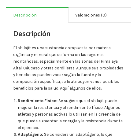
Estados De Ánimo
Descripción
Valoraciones (0)
Control Del Peso
Descripción
Cocó March
Aminoácidos
El shilajit es una sustancia compuesta por materia
orgánica y mineral que se forma en las regiones
Salud Visual
montañosas, especialmente en las zonas del Himalaya,
Altai, Cáucaso y otras cordilleras. Aunque sus propiedades
y beneficios pueden variar según la fuente y la
Multivitaminas Adultos 50 Años A Más
composición específica, se le atribuyen varios posibles
beneficios para la salud. Aquí algunos de ellos:
Multivitaminas Niños
Rendimiento Físico:
Se sugiere que el shilajit puede
mejorar la resistencia y el rendimiento físico. Algunos
atletas y personas activas lo utilizan en la creencia de
que puede aumentar la energía y la resistencia durante
el ejercicio.
Adaptógeno:
Se considera un adaptógeno, lo que