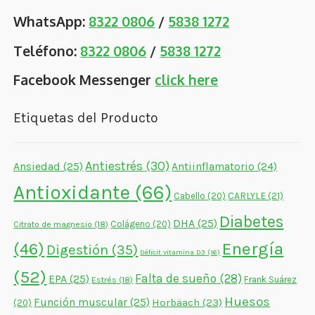
WhatsApp:
8322 0806
/
5838 1272
Teléfono:
8322 0806
/
5838 1272
Facebook Messenger
click here
Etiquetas del Producto
Antiestrés
(30)
Ansiedad
(25)
Antiinflamatorio
(24)
Antioxidante
(66)
CARLYLE
(21)
Cabello
(20)
Diabetes
DHA
(25)
Colágeno
(20)
Citrato de magnesio
(18)
Energía
(46)
Digestión
(35)
Déficit vitamina D3
(16)
(52)
Falta de sueño
(28)
EPA
(25)
Frank Suárez
Estrés
(18)
Huesos
Función muscular
(25)
Horbäach
(23)
(20)