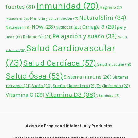
Inmunidad
(70)
fuertes
(31)
Magnesio
(17)
NaturalSlim
(34)
Memoria y concentración
(17)
Melatonina
(16)
NOW
(28)
Omega 3
(29)
Naturebell
(19)
Nutricost
(20)
piel y
Relajación y sueño
(33)
Relajación
(21)
uñas
(19)
Salud
Salud Cardiovascular
articular
(16)
(73)
Salud Cardíaca
(57)
Salud muscular
(18)
Salud Ósea
(53)
Sistema inmune
(26)
Sistema
nervioso
(21)
Sueño placentero
(21)
Triglicéridos
(22)
Sueño
(20)
Vitamina D3
(38)
Vitamina C
(28)
Vitaminas
(17)
Aviso de Propiedad Intelectual y Productos
Todos los derechos de propiedad intelectual relacionados con los