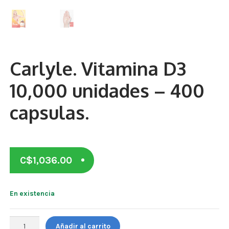
Otros
Antioxidantes
NaturalSlim
Carlyle. Vitamina D3
Cabello, Piel y Uñas
10,000 unidades – 400
Sueño
capsulas.
Omega 3 Y Omega 369
Niños
C$
1,036.00
Diabetes
Para Hombres
En existencia
Multivitaminas Adultos 18 A 49 Años
Carlyle.
Añadir al carrito