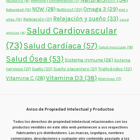
Memoria y concentración
(17)
Melatonina
(16)
NOW
(28)
Omega 3
(29)
Naturebell
(19)
Nutricost
(20)
piel y
Relajación y sueño
(33)
Relajación
(21)
uñas
(19)
Salud
Salud Cardiovascular
articular
(16)
(73)
Salud Cardíaca
(57)
Salud muscular
(18)
Salud Ósea
(53)
Sistema inmune
(26)
Sistema
nervioso
(21)
Sueño placentero
(21)
Triglicéridos
(22)
Sueño
(20)
Vitamina D3
(38)
Vitamina C
(28)
Vitaminas
(17)
Aviso de Propiedad Intelectual y Productos
Todos los derechos de propiedad intelectual relacionados con los
productos vendidos en este sitio web pertenecen a sus respectivos
fabricantes y/o distribuidores. Las marcas, logotipos, nombres
comerciales, descripciones y cualquier otro contenido asociado a los