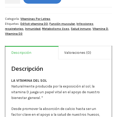
Vitamina
Estados De Ánimo
D3
10,000
Control Del Peso
unidades
Categoría:
Vitaminas Por Letras
Etiquetas:
Déficit vitamina D3
,
Función muscular
,
Infecciones
-
Cocó March
respiratorias
,
Inmunidad
,
Metabolismo óseo
,
Salud inmune
,
Vitamina D
,
400
Vitamina D3
capsulas.
Aminoácidos
cantidad
Salud Visual
Descripción
Valoraciones (0)
Multivitaminas Adultos 50 Años A Más
Descripción
Multivitaminas Niños
LA VITAMINA DEL SOL
Naturalmente producida por la exposición al sol, la
vitamina D juega un papel vital en el apoyo de nuestro
bienestar general. *
Desde promover la absorción de calcio hasta ser un
factor clave en el apoyo a la salud de nuestros huesos,