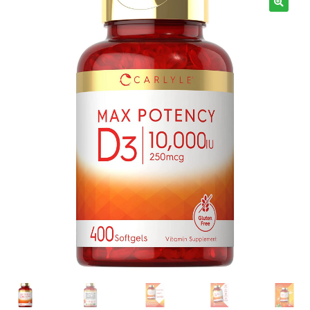
Términos y Condiciones
Contáctenos
————-
Minerales
Vitaminas Por Letras
Suplementos Herbales
Digestión
Para Mujeres
Salud Ósea y Articular