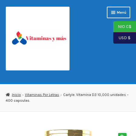
Saltar
Ir
Menú
a
al
navegación
contenido
NIO C$
USD $
Página de inicio
Tienda
Inicio
Vitaminas Por Letras
Carlyle. Vitamina D3 10,000 unidades –
400 capsulas.
Carrito
Finalizar compra
Mi cuenta