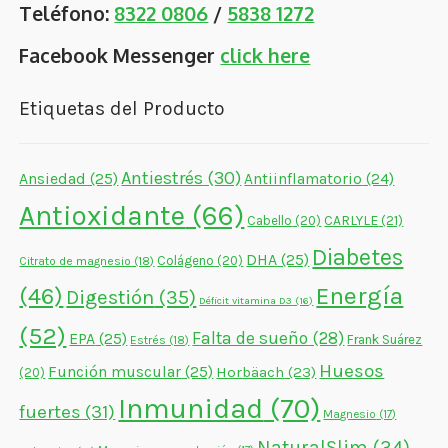
Teléfono:
8322 0806
/
5838 1272
Facebook Messenger
click here
Etiquetas del Producto
Antiestrés
(30)
Ansiedad
(25)
Antiinflamatorio
(24)
Antioxidante
(66)
CARLYLE
(21)
Cabello
(20)
Diabetes
DHA
(25)
Colágeno
(20)
Citrato de magnesio
(18)
Energía
(46)
Digestión
(35)
Déficit vitamina D3
(16)
(52)
Falta de sueño
(28)
EPA
(25)
Frank Suárez
Estrés
(18)
Huesos
Función muscular
(25)
Horbäach
(23)
(20)
Inmunidad
(70)
fuertes
(31)
Magnesio
(17)
NaturalSlim
(34)