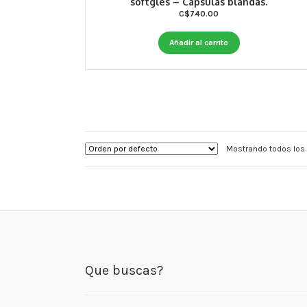
softgles – Cápsulas blandas.
C$
740.00
Añadir al carrito
Mostrando todos los 
Que buscas?