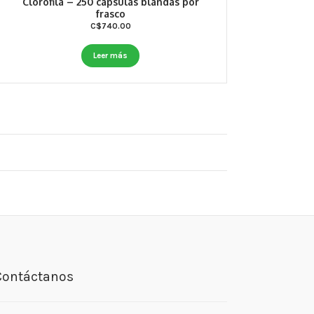
Clorofila – 250 cápsulas blandas por
frasco
C$
740.00
Leer más
Contáctanos