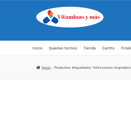
Saltar
Ir
a
al
navegación
contenido
Inicio
Quienes Somos
Tienda
Carrito
Final
Inicio
Productos etiquetados “Infecciones respiratori