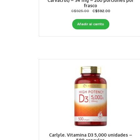
Carvacrol) – 34 mg – 200 porciones por
frasco
Original
Current
C$
925.00
C$
592.00
price
price
was:
is:
Añadir al carrito
C$925.00.
C$592.00.
Carlyle. Vitamina D3 5,000 unidades –