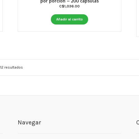
por porción – 200 cápsulas
C$
1,036.00
Añadir al carrito
12 resultados
Navegar