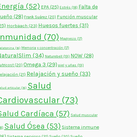
Energía
(52)
Falta de
EPA
(25)
Estrés
(18)
sueño
(28)
Función muscular
Frank Suárez
(20)
Huesos fuertes
(31)
25)
Horbäach
(23)
Inmunidad
(70)
Magnesio
(17)
Memoria y concentración
(17)
elatonina
(16)
NaturalSlim
(34)
NOW
(28)
Naturebell
(19)
Omega 3
(29)
utricost
(20)
piel y uñas
(19)
Relajación y sueño
(33)
elajación
(21)
Salud
alud articular
(16)
Cardiovascular
(73)
Salud Cardíaca
(57)
Salud muscular
Salud Ósea
(53)
Sistema inmune
18)
26)
Sistema nervioso
(21)
Sueño
Sueño
(20)