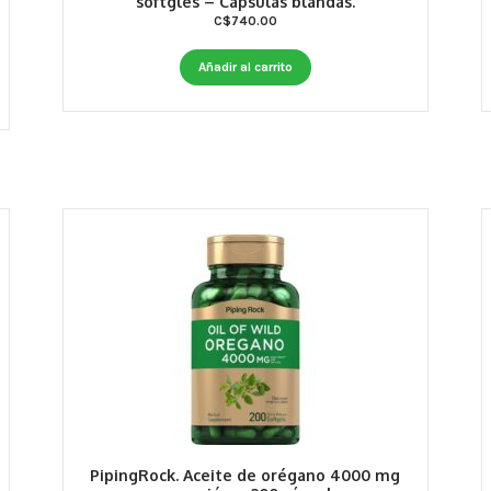
softgles – Cápsulas blandas.
C$
740.00
Añadir al carrito
PipingRock. Aceite de orégano 4000 mg