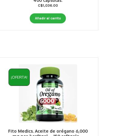
400 capsulas.
C$
1,036.00
Añadir al carrito
¡OFERTA!
Fito Medics. Aceite de orégano 6,000