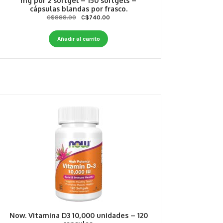
mg por 2 softgel – 150 softgels –
cápsulas blandas por frasco.
Original
Current
C$
888.00
C$
740.00
price
price
was:
is:
Añadir al carrito
C$888.00.
C$740.00.
Now. Vitamina D3 10,000 unidades – 120