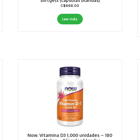
softgels (cápsulas blandas)
C$
666.00
Leer más
Now. Vitamina D3 1,000 unidades – 180