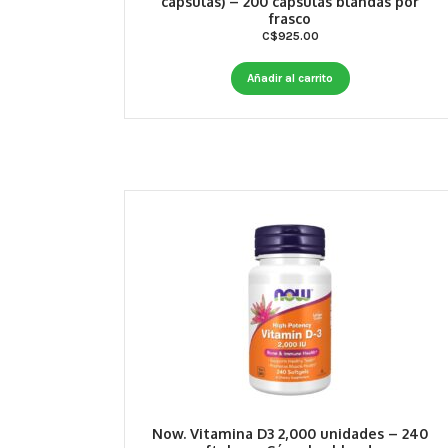
cápsulas) – 200 cápsulas blandas por
frasco
C$
925.00
Añadir al carrito
Now. Vitamina D3 2,000 unidades – 240