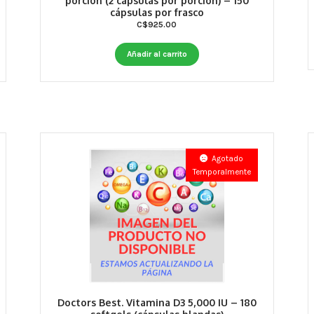
porción (2 cápsulas por porción) – 150
cápsulas por frasco
C$
925.00
Añadir al carrito
Agotado
Temporalmente
Doctors Best. Vitamina D3 5,000 IU – 180