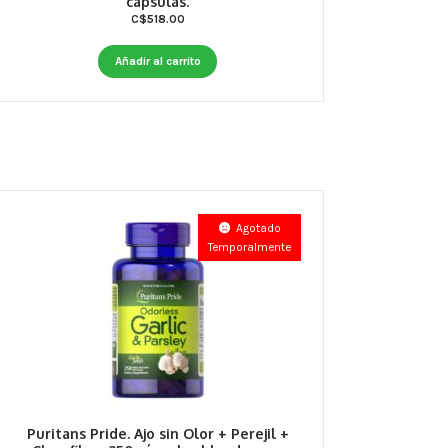
capsulas.
C$
518.00
Añadir al carrito
Agotado
Temporalmente
Puritans Pride. Ajo sin Olor + Perejil +