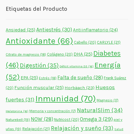
Etiquetas del Producto
Antiestrés
(30)
Ansiedad
(25)
Antiinflamatorio
(24)
Antioxidante
(66)
CARLYLE
(21)
Cabello
(20)
Diabetes
DHA
(25)
Colágeno
(20)
Citrato de magnesio
(18)
Energía
(46)
Digestión
(35)
Déficit vitamina D3
(16)
(52)
Falta de sueño
(28)
EPA
(25)
Frank Suárez
Estrés
(18)
Huesos
Función muscular
(25)
Horbäach
(23)
(20)
Inmunidad
(70)
fuertes
(31)
Magnesio
(17)
NaturalSlim
(34)
Memoria y concentración
(17)
Melatonina
(16)
NOW
(28)
Omega 3
(29)
Naturebell
(19)
Nutricost
(20)
piel y
Relajación y sueño
(33)
Relajación
(21)
uñas
(19)
Salud