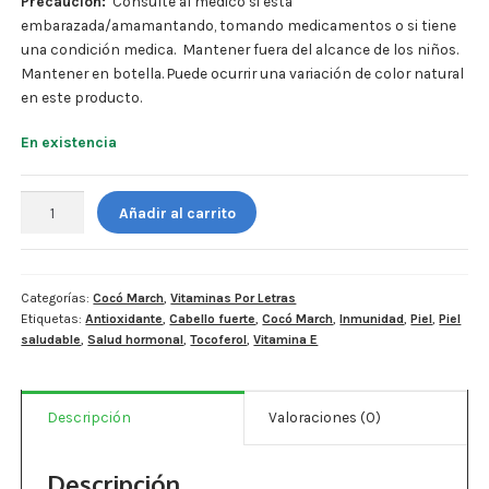
Precaución:
Consulte al médico si esta
Estados De Ánimo
embarazada/amamantando, tomando medicamentos o si tiene
una condición medica. Mantener fuera del alcance de los niños.
Control Del Peso
Mantener en botella. Puede ocurrir una variación de color natural
en este producto.
Cocó March
En existencia
Aminoácidos
Cocó
Añadir al carrito
Salud Visual
March.
Vitamina
Multivitaminas Adultos 50 Años A Más
E
400
Categorías:
Cocó March
,
Vitaminas Por Letras
Multivitaminas Niños
Etiquetas:
Antioxidante
,
Cabello fuerte
,
Cocó March
,
Inmunidad
,
Piel
,
Piel
IU
saludable
,
Salud hormonal
,
Tocoferol
,
Vitamina E
-
90
softgels.
Descripción
Valoraciones (0)
cantidad
Descripción