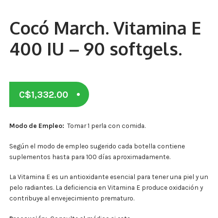
Otros
Cocó March. Vitamina E
Antioxidantes
400 IU – 90 softgels.
NaturalSlim
Cabello, Piel y Uñas
Sueño
C$
1,332.00
Omega 3 Y Omega 369
Modo de Empleo:
Tomar 1 perla con comida.
Niños
Según el modo de empleo sugerido cada botella contiene
suplementos hasta para 100 días aproximadamente.
Diabetes
La Vitamina E es un antioxidante esencial para tener una piel y un
Para Hombres
pelo radiantes. La deficiencia en Vitamina E produce oxidación y
contribuye al envejecimiento prematuro.
Multivitaminas Adultos 18 A 49 Años