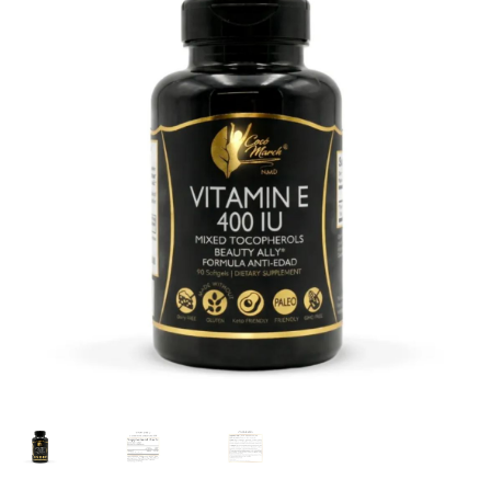
Términos y Condiciones
Contáctenos
————-
Minerales
Vitaminas Por Letras
Suplementos Herbales
Digestión
Para Mujeres
Salud Ósea y Articular