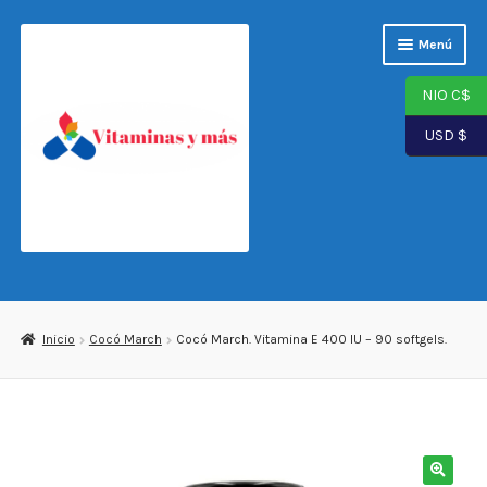
Saltar
Ir
Menú
a
al
navegación
contenido
NIO C$
USD $
Página de inicio
Tienda
Inicio
Cocó March
Cocó March. Vitamina E 400 IU – 90 softgels.
Carrito
Finalizar compra
Mi cuenta