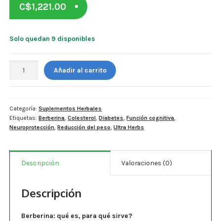
C$
1,221.00
Estados De Ánimo
Control Del Peso
Solo quedan 9 disponibles
Cocó March
Ultra
Añadir al carrito
Aminoácidos
Herbs.
Berberina
Salud Visual
500
mg
Categoría:
Suplementos Herbales
Etiquetas:
Berberina
,
Colesterol
,
Diabetes
,
Función cognitiva
,
+Canela
Multivitaminas Adultos 50 Años A Más
Neuroprotección
,
Reducción del peso
,
Ultra Herbs
Ceylon
+
Multivitaminas Niños
Milk
Descripción
Valoraciones (0)
Thistle
+
Bitter
Descripción
Melon
+
Berberina: qué es, para qué sirve?
Cúrcuma