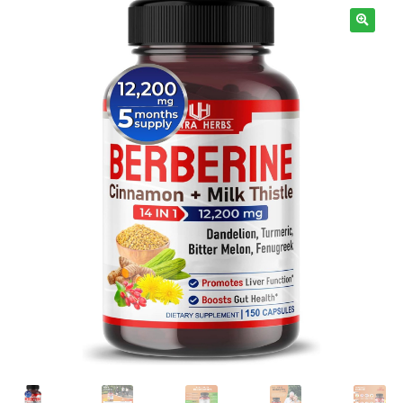
Términos y Condiciones
Contáctenos
————-
Minerales
Vitaminas Por Letras
Suplementos Herbales
Digestión
Para Mujeres
Salud Ósea y Articular