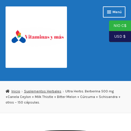
Saltar
Ir
Menú
a
al
navegación
contenido
NIO C$
USD $
Página de inicio
Tienda
Inicio
Suplementos Herbales
Ultra Herbs. Berberina 500 mg
+Canela Ceylon + Milk Thistle + Bitter Melon + Cúrcuma + Schisandra +
Carrito
otros – 150 cápsulas.
Finalizar compra
Mi cuenta