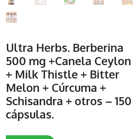
Otros
Antioxidantes
NaturalSlim
Ultra Herbs. Berberina
Cabello, Piel y Uñas
500 mg +Canela Ceylon
Sueño
+ Milk Thistle + Bitter
Omega 3 Y Omega 369
Melon + Cúrcuma +
Niños
Schisandra + otros – 150
Diabetes
cápsulas.
Para Hombres
Multivitaminas Adultos 18 A 49 Años