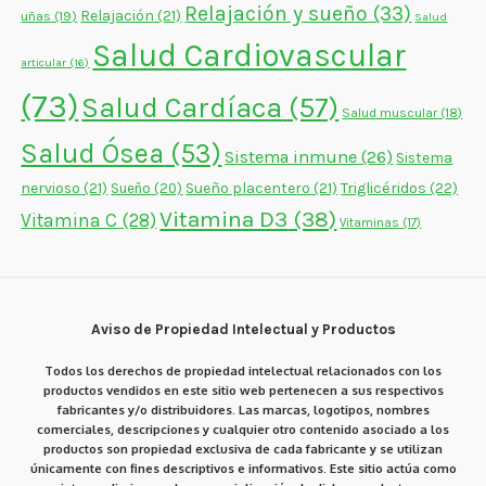
Relajación y sueño
(33)
Relajación
(21)
uñas
(19)
Salud
Salud Cardiovascular
articular
(16)
(73)
Salud Cardíaca
(57)
Salud muscular
(18)
Salud Ósea
(53)
Sistema inmune
(26)
Sistema
nervioso
(21)
Sueño placentero
(21)
Triglicéridos
(22)
Sueño
(20)
Vitamina D3
(38)
Vitamina C
(28)
Vitaminas
(17)
Aviso de Propiedad Intelectual y Productos
Todos los derechos de propiedad intelectual relacionados con los
productos vendidos en este sitio web pertenecen a sus respectivos
fabricantes y/o distribuidores. Las marcas, logotipos, nombres
comerciales, descripciones y cualquier otro contenido asociado a los
productos son propiedad exclusiva de cada fabricante y se utilizan
únicamente con fines descriptivos e informativos. Este sitio actúa como