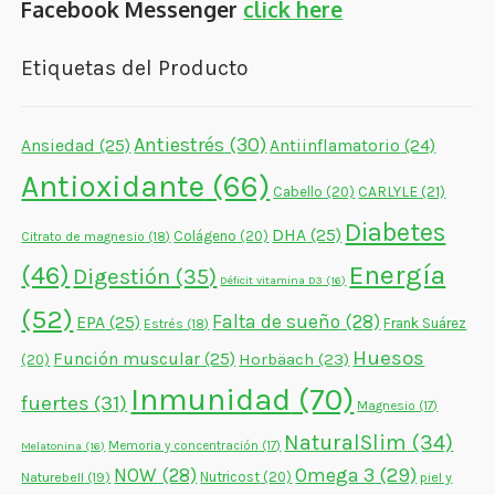
Facebook Messenger
click here
Etiquetas del Producto
Antiestrés
(30)
Ansiedad
(25)
Antiinflamatorio
(24)
Antioxidante
(66)
CARLYLE
(21)
Cabello
(20)
Diabetes
DHA
(25)
Colágeno
(20)
Citrato de magnesio
(18)
Energía
(46)
Digestión
(35)
Déficit vitamina D3
(16)
(52)
Falta de sueño
(28)
EPA
(25)
Frank Suárez
Estrés
(18)
Huesos
Función muscular
(25)
Horbäach
(23)
(20)
Inmunidad
(70)
fuertes
(31)
Magnesio
(17)
NaturalSlim
(34)
Memoria y concentración
(17)
Melatonina
(16)
NOW
(28)
Omega 3
(29)
Naturebell
(19)
Nutricost
(20)
piel y