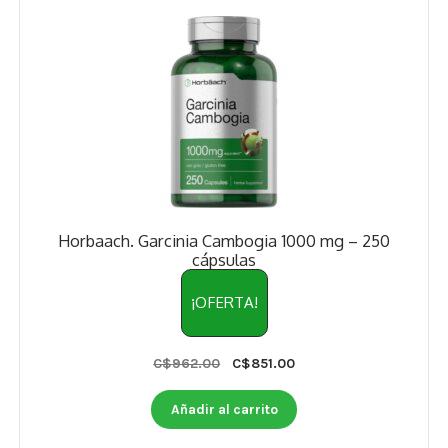
Horbaach. Garcinia Cambogia 1000 mg – 250
cápsulas
¡OFERTA!
Original
Current
C$
962.00
C$
851.00
price
price
was:
is:
Añadir al carrito
C$962.00.
C$851.00.