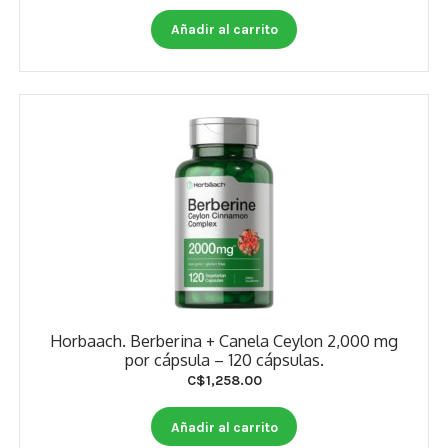
Otros
Añadir al carrito
Antioxidantes
NaturalSlim
Cabello, Piel y Uñas
Sueño
Omega 3 Y Omega 369
Niños
Diabetes
Horbaach. Berberina + Canela Ceylon 2,000 mg
por cápsula – 120 cápsulas.
Para Hombres
C$
1,258.00
Multivitaminas Adultos 18 A 49 Años
Añadir al carrito