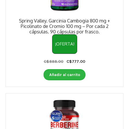
Spring Valley. Garcinia Cambogia 800 mg +
Picolinato de Cromio 100 mg – Por cada 2
cápsulas. 90 cápsulas por frasco.
¡OFERTA!
Original
Current
C$
888.00
C$
777.00
price
price
was:
is:
Añadir al carrito
C$888.00.
C$777.00.