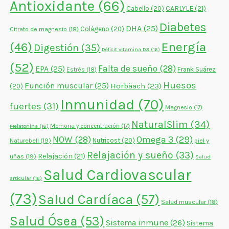
Antioxidante
(66)
CARLYLE
(21)
Cabello
(20)
Diabetes
DHA
(25)
Colágeno
(20)
Citrato de magnesio
(18)
Energía
(46)
Digestión
(35)
Déficit vitamina D3
(16)
(52)
Falta de sueño
(28)
EPA
(25)
Frank Suárez
Estrés
(18)
Huesos
Función muscular
(25)
Horbäach
(23)
(20)
Inmunidad
(70)
fuertes
(31)
Magnesio
(17)
NaturalSlim
(34)
Memoria y concentración
(17)
Melatonina
(16)
NOW
(28)
Omega 3
(29)
Naturebell
(19)
Nutricost
(20)
piel y
Relajación y sueño
(33)
Relajación
(21)
uñas
(19)
Salud
Salud Cardiovascular
articular
(16)
(73)
Salud Cardíaca
(57)
Salud muscular
(18)
Salud Ósea
(53)
Sistema inmune
(26)
Sistema