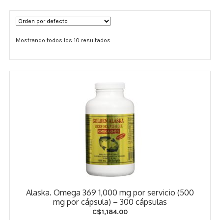
Términos y Condiciones
Mostrando todos los 10 resultados
Contáctenos
————-
Minerales
Vitaminas Por Letras
Suplementos Herbales
Digestión
Para Mujeres
Alaska. Omega 369 1,000 mg por servicio (500
Salud Ósea y Articular
mg por cápsula) – 300 cápsulas
C$
1,184.00