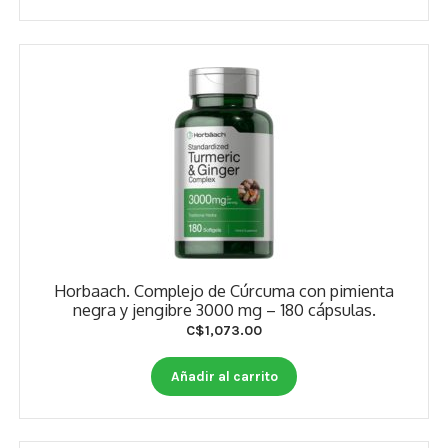
Estados De Ánimo
Control Del Peso
Cocó March
Aminoácidos
Salud Visual
Multivitaminas Adultos 50 Años A Más
Horbaach. Complejo de Cúrcuma con pimienta
Multivitaminas Niños
negra y jengibre 3000 mg – 180 cápsulas.
C$
1,073.00
Añadir al carrito