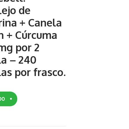
ejo de
rina + Canela
n + Cúrcuma
mg por 2
la – 240
as por frasco.
00