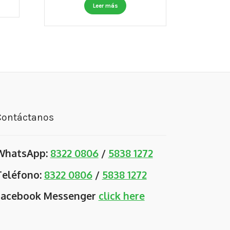
Leer más
Contáctanos
WhatsApp:
8322 0806
/
5838 1272
Teléfono:
8322 0806
/
5838 1272
Facebook Messenger
click here