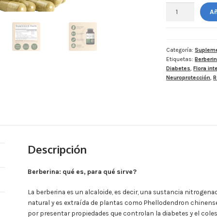
Naturebell.
Añ
Complejo
de
Berberina
+
Categoría:
Supleme
Etiquetas:
Berberi
Canela
Diabetes
,
Flora int
Ceylon
Neuroprotección
,
R
+
Cúrcuma
1,500
mg
por
2
cápsula
Descripción
-
240
Berberina: qué es, para qué sirve?
cápsulas
por
La berberina es un alcaloide, es decir, una sustancia nitrogen
frasco.
natural y es extraída de plantas como Phellodendron chinense
cantidad
por presentar propiedades que controlan la diabetes y el coles