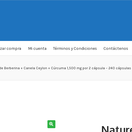
izar compra
Mi cuenta
Términos y Condiciones
Contáctenos
de Berberina + Canela Ceylon + Cúrcuma 1,500 mg por 2 cápsula – 240 cápsulas 
Natur