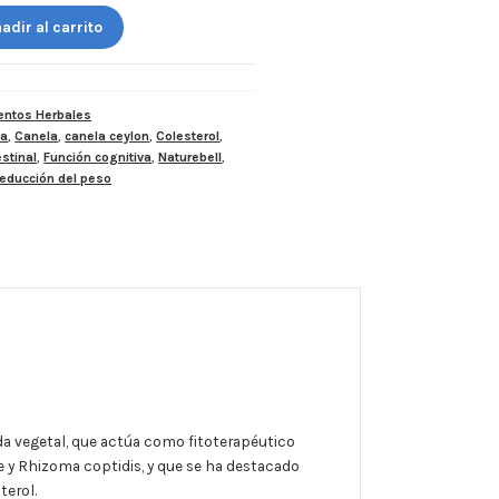
adir al carrito
ntos Herbales
na
,
Canela
,
canela ceylon
,
Colesterol
,
estinal
,
Función cognitiva
,
Naturebell
,
educción del peso
ada vegetal, que actúa como fitoterapéutico
 y Rhizoma coptidis, y que se ha destacado
terol.