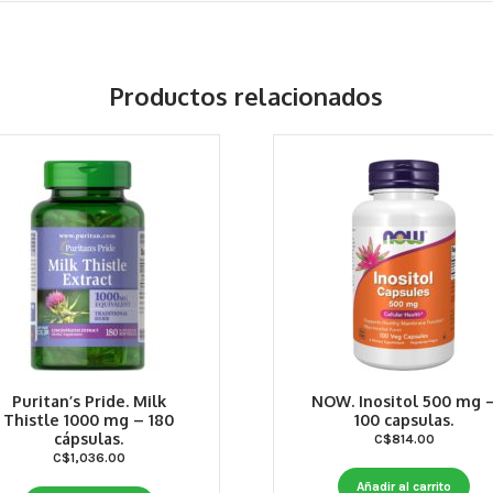
Productos relacionados
Puritan’s Pride. Milk
NOW. Inositol 500 mg 
Thistle 1000 mg – 180
100 capsulas.
cápsulas.
C$
814.00
C$
1,036.00
Añadir al carrito