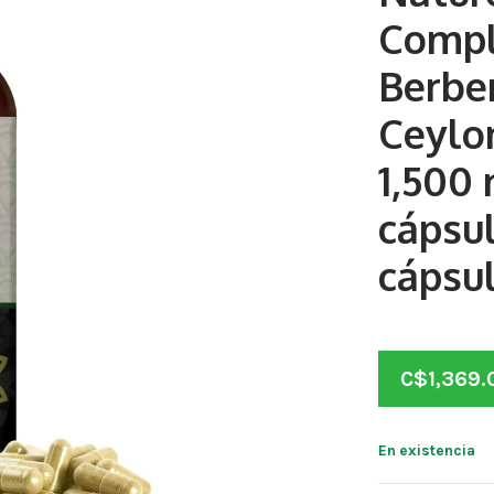
Compl
Berbe
Ceylo
1,500 
cápsu
cápsul
C$
1,369.
En existencia