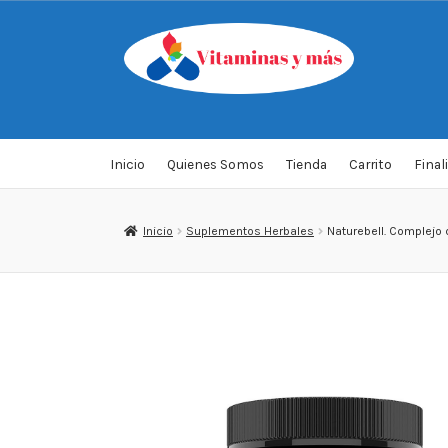
Saltar
Ir
a
al
navegación
contenido
Inicio
Quienes Somos
Tienda
Carrito
Final
Inicio
Suplementos Herbales
Naturebell. Complejo 