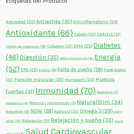
Etiquetas del Producto
Antiestrés
(30)
Ansiedad
(25)
Antiinflamatorio
(24)
Antioxidante
(66)
CARLYLE
(21)
Cabello
(20)
Diabetes
DHA
(25)
Colágeno
(20)
Citrato de magnesio
(18)
Energía
(46)
Digestión
(35)
Déficit vitamina D3
(16)
(52)
Falta de sueño
(28)
EPA
(25)
Frank Suárez
Estrés
(18)
Huesos
Función muscular
(25)
Horbäach
(23)
(20)
Inmunidad
(70)
fuertes
(31)
Magnesio
(17)
NaturalSlim
(34)
Memoria y concentración
(17)
Melatonina
(16)
NOW
(28)
Omega 3
(29)
Naturebell
(19)
Nutricost
(20)
piel y
Relajación y sueño
(33)
Relajación
(21)
uñas
(19)
Salud
Salud Cardiovascular
articular
(16)