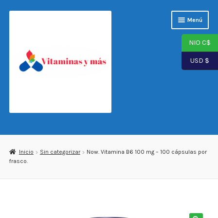
Saltar
Ir
Menú
a
al
navegación
contenido
NIO C$
USD $
Página de inicio
Tienda
Inicio
Sin categorizar
Now. Vitamina B6 100 mg – 100 cápsulas por
frasco.
Carrito
Finalizar compra
Mi cuenta