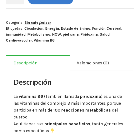
Vitamina
Estados De Ánimo
B6
100
Control Del Peso
mg
Categoría:
Sin categorizar
Etiquetas:
Circulación
,
Energía
,
Estado de ánimo
,
Función Cerebral
,
-
Cocó March
immunidad
,
Metabolismo
,
NOW
,
piel sana
,
Piridoxina
,
Salud
100
Cardiovascular
,
Vitamina B6
cápsulas
Aminoácidos
por
frasco.
Salud Visual
Descripción
Valoraciones (0)
cantidad
Multivitaminas Adultos 50 Años A Más
Descripción
Multivitaminas Niños
La
vitamina B6
(también llamada
piridoxina
) es una de
las vitaminas del complejo B más importantes, porque
participa en más de
100 reacciones metabólicas
del
cuerpo.
Aquí tienes sus
principales beneficios
, tanto generales
como específicos