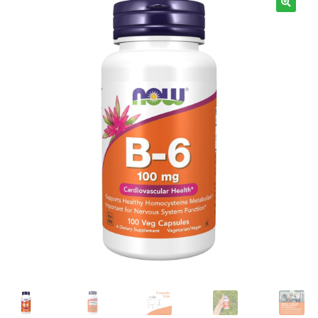
Términos y Condiciones
Contáctenos
————-
Minerales
Vitaminas Por Letras
Suplementos Herbales
Digestión
Para Mujeres
Salud Ósea y Articular