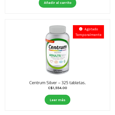
Otros
Añadir al carrito
Antioxidantes
NaturalSlim
Agotado
Temporalmente
Cabello, Piel y Uñas
Sueño
Omega 3 Y Omega 369
Niños
Centrum Silver – 325 tabletas.
Diabetes
C$
1,554.00
Para Hombres
Leer más
Multivitaminas Adultos 18 A 49 Años