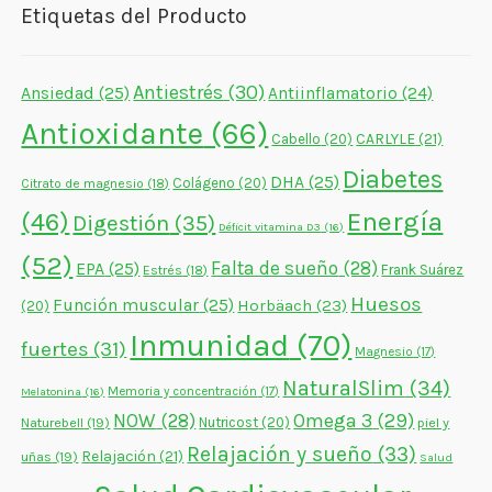
Etiquetas del Producto
Antiestrés
(30)
Ansiedad
(25)
Antiinflamatorio
(24)
Antioxidante
(66)
CARLYLE
(21)
Cabello
(20)
Diabetes
DHA
(25)
Colágeno
(20)
Citrato de magnesio
(18)
Energía
(46)
Digestión
(35)
Déficit vitamina D3
(16)
(52)
Falta de sueño
(28)
EPA
(25)
Frank Suárez
Estrés
(18)
Huesos
Función muscular
(25)
Horbäach
(23)
(20)
Inmunidad
(70)
fuertes
(31)
Magnesio
(17)
NaturalSlim
(34)
Memoria y concentración
(17)
Melatonina
(16)
NOW
(28)
Omega 3
(29)
Naturebell
(19)
Nutricost
(20)
piel y
Relajación y sueño
(33)
Relajación
(21)
uñas
(19)
Salud