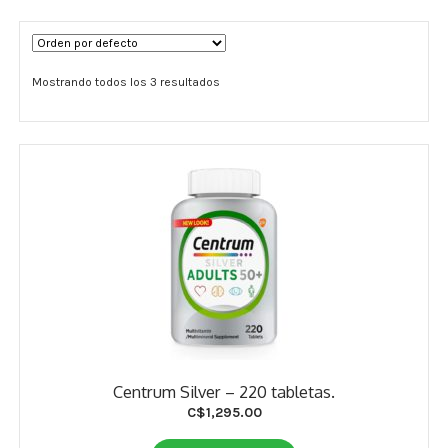
Términos y Condiciones
Mostrando todos los 3 resultados
Contáctenos
————-
Minerales
Vitaminas Por Letras
Suplementos Herbales
Digestión
Para Mujeres
Centrum Silver – 220 tabletas.
Salud Ósea y Articular
C$
1,295.00