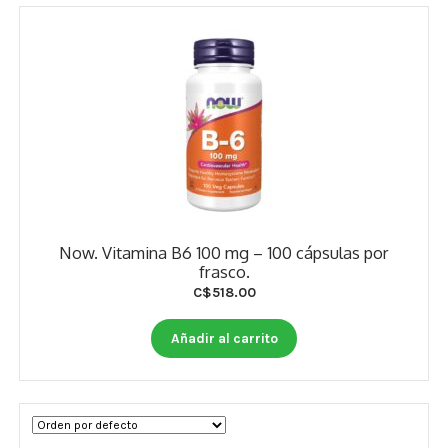
Estados De Ánimo
Control Del Peso
Cocó March
Aminoácidos
Salud Visual
Multivitaminas Adultos 50 Años A Más
Now. Vitamina B6 100 mg – 100 cápsulas por
frasco.
Multivitaminas Niños
C$
518.00
Añadir al carrito