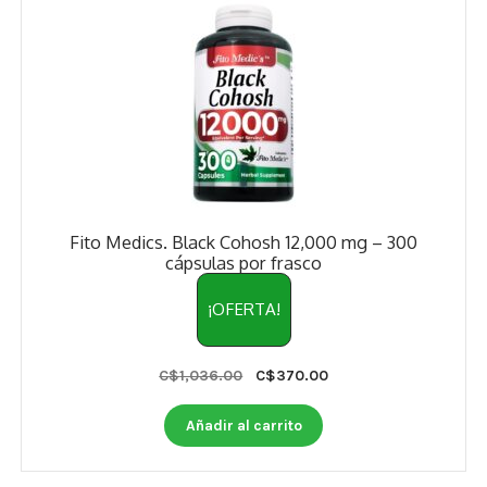
Fito Medics. Black Cohosh 12,000 mg – 300
cápsulas por frasco
¡OFERTA!
Original
Current
C$
1,036.00
C$
370.00
price
price
was:
is:
Añadir al carrito
C$1,036.00.
C$370.00.