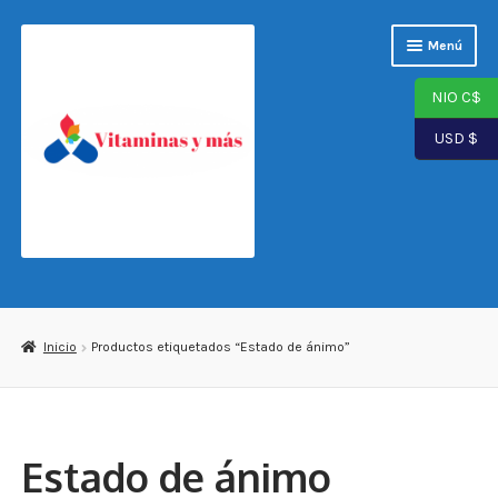
Saltar
Ir
Menú
a
al
navegación
contenido
NIO C$
USD $
Página de inicio
Tienda
Inicio
Productos etiquetados “Estado de ánimo”
Carrito
Finalizar compra
Estado de ánimo
Mi cuenta