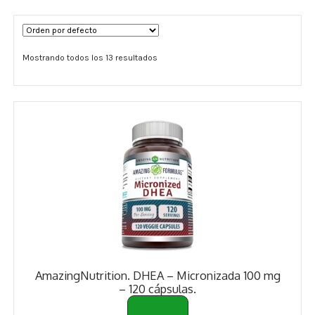
Términos y Condiciones
Mostrando todos los 13 resultados
Contáctenos
————-
Minerales
Vitaminas Por Letras
Suplementos Herbales
Digestión
Para Mujeres
AmazingNutrition. DHEA – Micronizada 100 mg
Salud Ósea y Articular
– 120 cápsulas.