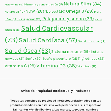
NaturalSlim
(34)
Memoria y concentración
(17)
Melatonina
(16)
NOW
(28)
Omega 3
(29)
Naturebell
(19)
Nutricost
(20)
piel y
Relajación y sueño
(33)
Relajación
(21)
uñas
(19)
Salud
Salud Cardiovascular
articular
(16)
(73)
Salud Cardíaca
(57)
Salud muscular
(18)
Salud Ósea
(53)
Sistema inmune
(26)
Sistema
nervioso
(21)
Sueño placentero
(21)
Triglicéridos
(22)
Sueño
(20)
Vitamina D3
(38)
Vitamina C
(28)
Vitaminas
(17)
Aviso de Propiedad Intelectual y Productos
Todos los derechos de propiedad intelectual relacionados con los
productos vendidos en este sitio web pertenecen a sus respectivos
fabricantes y/o distribuidores. Las marcas, logotipos, nombres