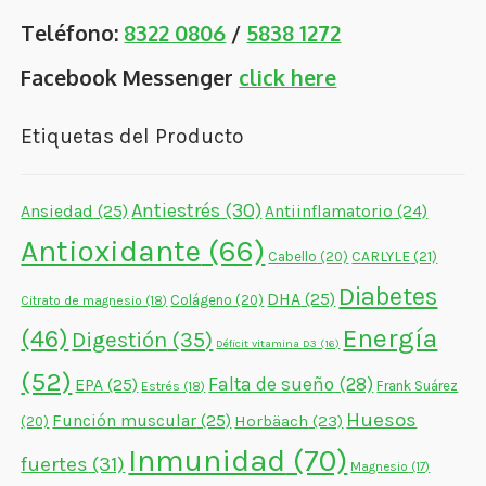
Teléfono:
8322 0806
/
5838 1272
Facebook Messenger
click here
Etiquetas del Producto
Antiestrés
(30)
Ansiedad
(25)
Antiinflamatorio
(24)
Antioxidante
(66)
CARLYLE
(21)
Cabello
(20)
Diabetes
DHA
(25)
Colágeno
(20)
Citrato de magnesio
(18)
Energía
(46)
Digestión
(35)
Déficit vitamina D3
(16)
(52)
Falta de sueño
(28)
EPA
(25)
Frank Suárez
Estrés
(18)
Huesos
Función muscular
(25)
Horbäach
(23)
(20)
Inmunidad
(70)
fuertes
(31)
Magnesio
(17)