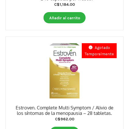
Estados De Ánimo
C$
1,184.00
Control Del Peso
Añadir al carrito
Cocó March
Aminoácidos
Agotado
Temporalmente
Salud Visual
Multivitaminas Adultos 50 Años A Más
Multivitaminas Niños
Estroven. Complete Multi Symptom / Alivio de
los síntomas de la menopausia – 28 tabletas.
C$
962.00