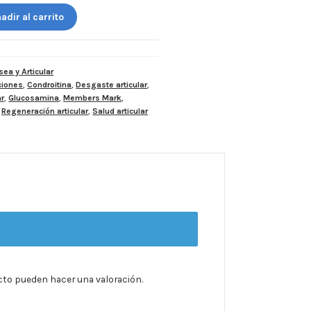
adir al carrito
ea y Articular
ciones
,
Condroitina
,
Desgaste articular
,
ar
,
Glucosamina
,
Members Mark
,
,
Regeneración articular
,
Salud articular
cto pueden hacer una valoración.