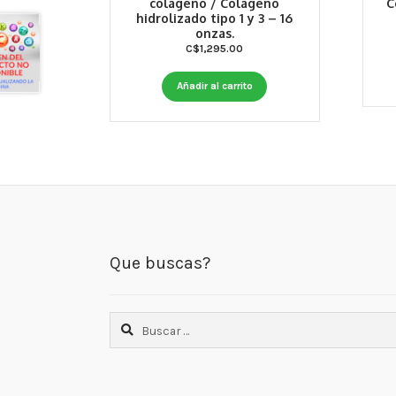
colágeno / Colágeno
C
hidrolizado tipo 1 y 3 – 16
onzas.
C$
1,295.00
Añadir al carrito
Que buscas?
Buscar: