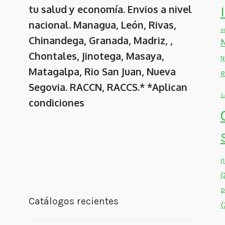
tu salud y economía. Envios a nivel
nacional. Managua, León, Rivas,
M
Chinandega, Granada, Madriz, ,
Chontales, Jinotega, Masaya,
N
Matagalpa, Rio San Juan, Nueva
R
Segovia. RACCN, RACCS.* *Aplican
S
condiciones
(
(
p
Catálogos recientes
(