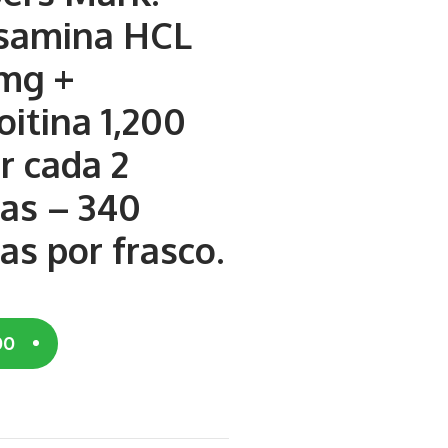
samina HCL
 mg +
itina 1,200
r cada 2
tas – 340
as por frasco.
00