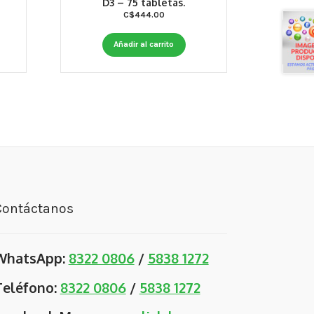
D3 – 75 tabletas.
C$
444.00
Añadir al carrito
Contáctanos
WhatsApp:
8322 0806
/
5838 1272
Teléfono:
8322 0806
/
5838 1272