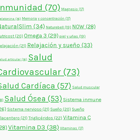
Inmunidad
(70)
Magnesio
(17)
Memoria y concentración
(17)
elatonina
(16)
NaturalSlim
(34)
NOW
(28)
Naturebell
(19)
Omega 3
(29)
utricost
(20)
piel y uñas
(19)
Relajación y sueño
(33)
elajación
(21)
Salud
alud articular
(16)
Cardiovascular
(73)
Salud Cardíaca
(57)
Salud muscular
Salud Ósea
(53)
Sistema inmune
18)
26)
Sistema nervioso
(21)
Sueño
Sueño
(20)
Vitamina C
lacentero
(21)
Triglicéridos
(22)
Vitamina D3
(38)
28)
Vitaminas
(17)