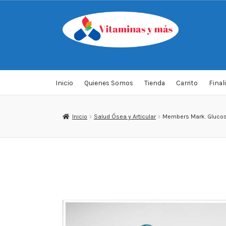
Saltar
Ir
a
al
navegación
contenido
Inicio
Quienes Somos
Tienda
Carrito
Final
Inicio
Salud Ósea y Articular
Members Mark. Glucosa