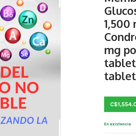
Gluco
1,500
Condro
mg po
table
tablet
C$
1,554.
En existencia