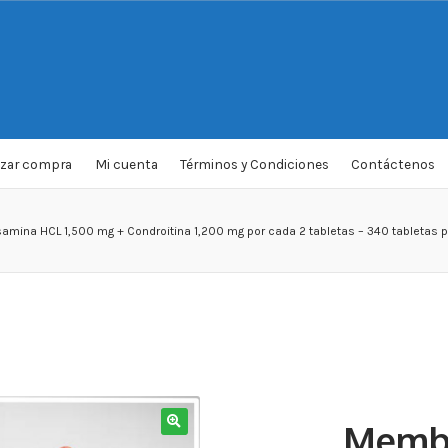
izar compra
Mi cuenta
Términos y Condiciones
Contáctenos
mina HCL 1,500 mg + Condroitina 1,200 mg por cada 2 tabletas – 340 tabletas po
Membe