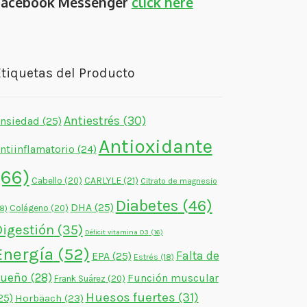
Facebook Messenger
click here
tiquetas del Producto
Antiestrés
(30)
nsiedad
(25)
Antioxidante
ntiinflamatorio
(24)
(66)
CARLYLE
(21)
Cabello
(20)
Citrato de magnesio
Diabetes
(46)
DHA
(25)
Colágeno
(20)
18)
Digestión
(35)
Déficit vitamina D3
(16)
Energía
(52)
Falta de
EPA
(25)
Estrés
(18)
sueño
(28)
Función muscular
Frank Suárez
(20)
Huesos fuertes
(31)
25)
Horbäach
(23)