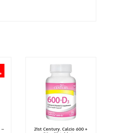
e
 –
21st Century. Calcio 600 +