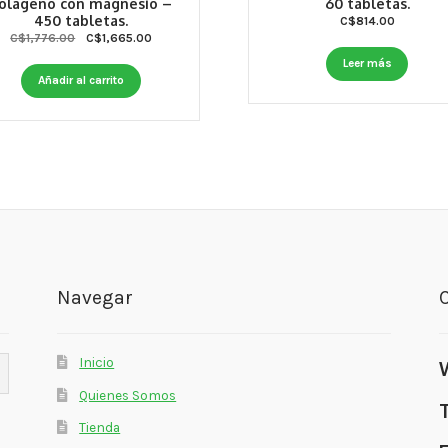
olágeno con magnesio –
60 tabletas.
450 tabletas.
C$
814.00
Original
Current
C$
1,776.00
C$
1,665.00
price
price
Leer más
was:
is:
Añadir al carrito
C$1,776.00.
C$1,665.00.
Navegar
Inicio
Quienes Somos
Tienda