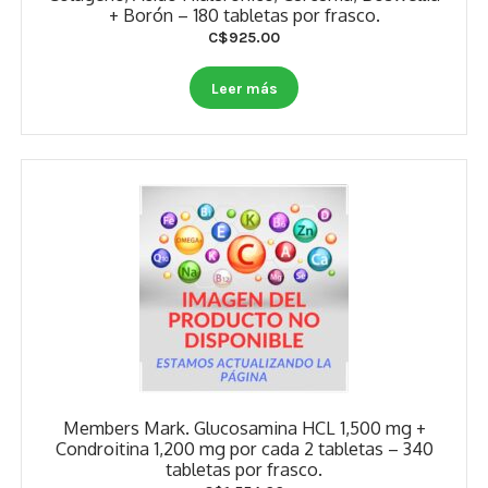
+ Borón – 180 tabletas por frasco.
Estados De Ánimo
C$
925.00
Control Del Peso
Leer más
Cocó March
Aminoácidos
Salud Visual
Multivitaminas Adultos 50 Años A Más
Multivitaminas Niños
Members Mark. Glucosamina HCL 1,500 mg +
Condroitina 1,200 mg por cada 2 tabletas – 340
tabletas por frasco.