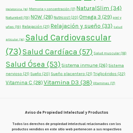
NaturalSlim
(34)
Memoria y concentración
(17)
Melatonina
(16)
NOW
(28)
Omega 3
(29)
Naturebell
(19)
Nutricost
(20)
piel y
Relajación y sueño
(33)
Relajación
(21)
uñas
(19)
Salud
Salud Cardiovascular
articular
(16)
(73)
Salud Cardíaca
(57)
Salud muscular
(18)
Salud Ósea
(53)
Sistema inmune
(26)
Sistema
nervioso
(21)
Sueño placentero
(21)
Triglicéridos
(22)
Sueño
(20)
Vitamina D3
(38)
Vitamina C
(28)
Vitaminas
(17)
Aviso de Propiedad Intelectual y Productos
Todos los derechos de propiedad intelectual relacionados con los
productos vendidos en este sitio web pertenecen a sus respectivos