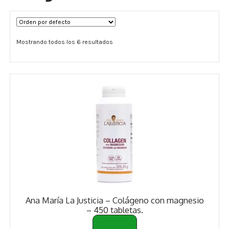
Términos y Condiciones
Mostrando todos los 6 resultados
Contáctenos
————-
Minerales
Vitaminas Por Letras
Suplementos Herbales
Digestión
Para Mujeres
Ana María La Justicia – Colágeno con magnesio
Salud Ósea y Articular
– 450 tabletas.