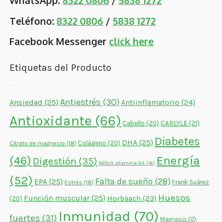
WhatsApp:
8322 0806
/
5838 1272
Teléfono:
8322 0806
/
5838 1272
Facebook Messenger
click here
Etiquetas del Producto
Antiestrés
(30)
Ansiedad
(25)
Antiinflamatorio
(24)
Antioxidante
(66)
CARLYLE
(21)
Cabello
(20)
Diabetes
DHA
(25)
Colágeno
(20)
Citrato de magnesio
(18)
Energía
(46)
Digestión
(35)
Déficit vitamina D3
(16)
(52)
Falta de sueño
(28)
EPA
(25)
Frank Suárez
Estrés
(18)
Huesos
Función muscular
(25)
Horbäach
(23)
(20)
Inmunidad
(70)
fuertes
(31)
Magnesio
(17)