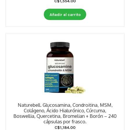
C$
1,554.00
Añadir al carrito
Naturebell. Glucosamina, Condroitina, MSM,
Colágeno, Ácido Hialurónico, Cúrcuma,
Boswellia, Quercetina, Bromelian + Borón – 240
cápsulas por frasco.
C$
1,184.00