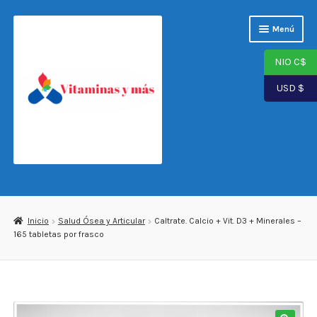
Saltar
Ir
Menú
a
al
navegación
contenido
NIO C$
USD $
Página de inicio
Tienda
Inicio
Salud Ósea y Articular
Caltrate. Calcio + Vit. D3 + Minerales –
165 tabletas por frasco
Carrito
Finalizar compra
Mi cuenta