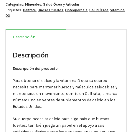
Estados De Ánimo
D3
Categorías:
Minerales
,
Salud Ósea y Articular
Etiquetas:
Caltrate
,
Huesos fuertes
,
Osteoporosis
,
Salud Ósea
,
Vitamina
+
D3
Minerales
Control Del Peso
-
165
Cocó March
Descripción
tabletas
por
Aminoácidos
frasco
Descripción
cantidad
Salud Visual
Descripción del producto:
Multivitaminas Adultos 50 Años A Más
Para obtener el calcio y la vitamina D que su cuerpo
Multivitaminas Niños
necesita para mantener huesos y músculos saludables y
mantenerse en movimiento, confíe en Caltrate, la marca
número uno en ventas de suplementos de calcio en los
Estados Unidos.
Su cuerpo necesita calcio para algo más que huesos
fuertes; también juega un papel en el apoyo a sus
actividades diarias como las contracciones musculares,