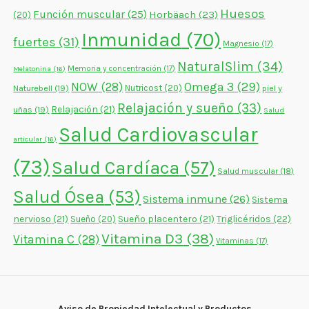
Huesos
Función muscular
(25)
Horbäach
(23)
(20)
Inmunidad
(70)
fuertes
(31)
Magnesio
(17)
NaturalSlim
(34)
Memoria y concentración
(17)
Melatonina
(16)
NOW
(28)
Omega 3
(29)
Naturebell
(19)
Nutricost
(20)
piel y
Relajación y sueño
(33)
Relajación
(21)
uñas
(19)
Salud
Salud Cardiovascular
articular
(16)
(73)
Salud Cardíaca
(57)
Salud muscular
(18)
Salud Ósea
(53)
Sistema inmune
(26)
Sistema
nervioso
(21)
Sueño placentero
(21)
Triglicéridos
(22)
Sueño
(20)
Vitamina D3
(38)
Vitamina C
(28)
Vitaminas
(17)
Aviso de Propiedad Intelectual y Productos