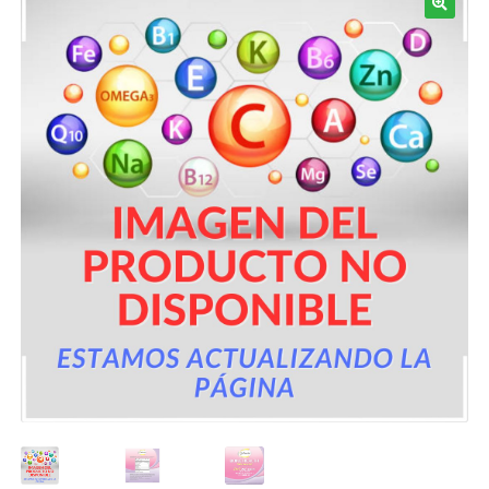
Términos y Condiciones
Contáctenos
————-
Minerales
Vitaminas Por Letras
Suplementos Herbales
Digestión
Para Mujeres
Salud Ósea y Articular