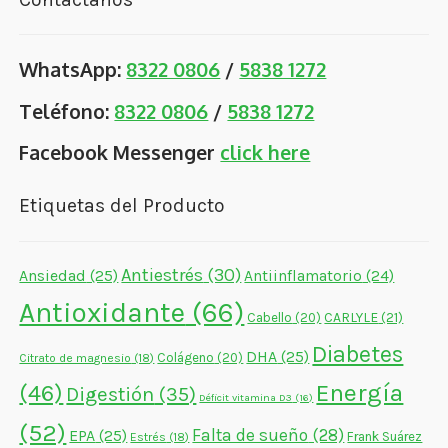
WhatsApp:
8322 0806
/
5838 1272
Teléfono:
8322 0806
/
5838 1272
Facebook Messenger
click here
Etiquetas del Producto
Antiestrés
(30)
Ansiedad
(25)
Antiinflamatorio
(24)
Antioxidante
(66)
CARLYLE
(21)
Cabello
(20)
Diabetes
DHA
(25)
Colágeno
(20)
Citrato de magnesio
(18)
Energía
(46)
Digestión
(35)
Déficit vitamina D3
(16)
(52)
Falta de sueño
(28)
EPA
(25)
Frank Suárez
Estrés
(18)