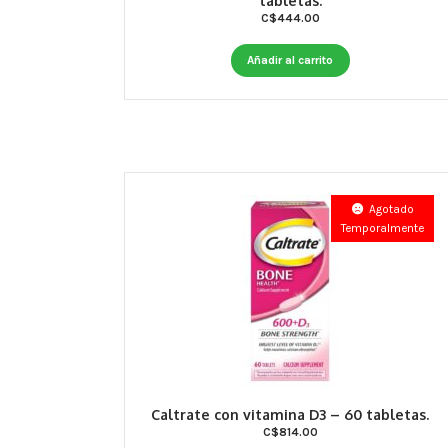
tabletas.
C$
444.00
Añadir al carrito
Agotado
Temporalmente
Caltrate con vitamina D3 – 60 tabletas.
C$
814.00