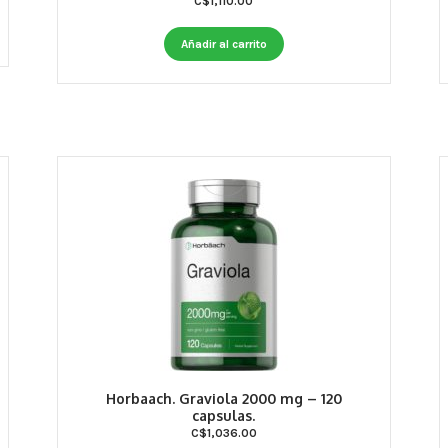
C$
1,110.00
Añadir al carrito
Horbaach. Graviola 2000 mg – 120
capsulas.
C$
1,036.00