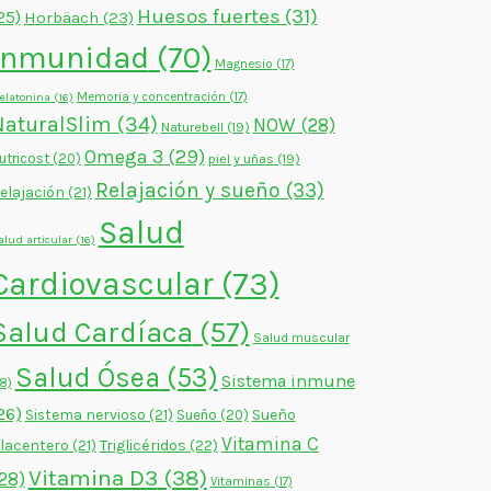
Huesos fuertes
(31)
25)
Horbäach
(23)
Inmunidad
(70)
Magnesio
(17)
Memoria y concentración
(17)
elatonina
(16)
NaturalSlim
(34)
NOW
(28)
Naturebell
(19)
Omega 3
(29)
utricost
(20)
piel y uñas
(19)
Relajación y sueño
(33)
elajación
(21)
Salud
alud articular
(16)
Cardiovascular
(73)
Salud Cardíaca
(57)
Salud muscular
Salud Ósea
(53)
Sistema inmune
18)
26)
Sistema nervioso
(21)
Sueño
Sueño
(20)
Vitamina C
lacentero
(21)
Triglicéridos
(22)
Vitamina D3
(38)
28)
Vitaminas
(17)