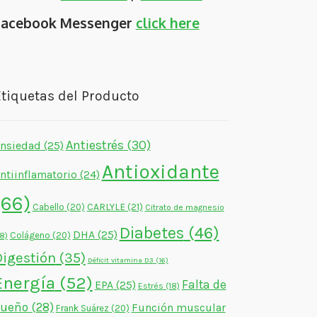
Facebook Messenger
click here
tiquetas del Producto
Antiestrés
(30)
nsiedad
(25)
Antioxidante
ntiinflamatorio
(24)
(66)
CARLYLE
(21)
Cabello
(20)
Citrato de magnesio
Diabetes
(46)
DHA
(25)
Colágeno
(20)
18)
Digestión
(35)
Déficit vitamina D3
(16)
Energía
(52)
Falta de
EPA
(25)
Estrés
(18)
sueño
(28)
Función muscular
Frank Suárez
(20)