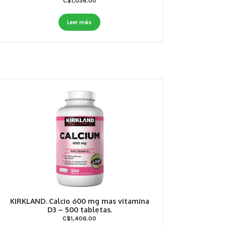
C$
1,036.00
Leer más
KIRKLAND. Calcio 600 mg mas vitamina
D3 – 500 tabletas.
C$
1,406.00