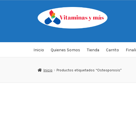
Saltar
Ir
a
al
navegación
contenido
Inicio
Quienes Somos
Tienda
Carrito
Final
Inicio
Productos etiquetados “Osteoporosis”