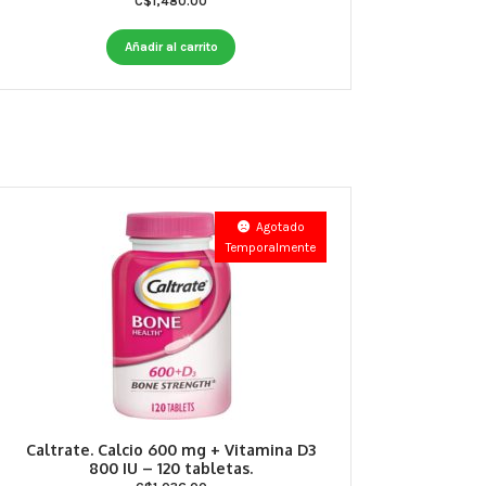
C$
1,480.00
Añadir al carrito
Agotado
Temporalmente
Caltrate. Calcio 600 mg + Vitamina D3
800 IU – 120 tabletas.