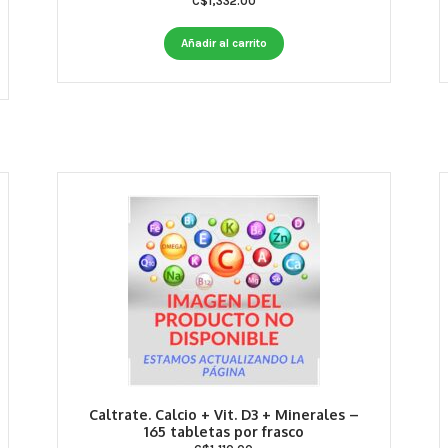
C$
1,332.00
Añadir al carrito
Caltrate. Calcio + Vit. D3 + Minerales –
165 tabletas por frasco