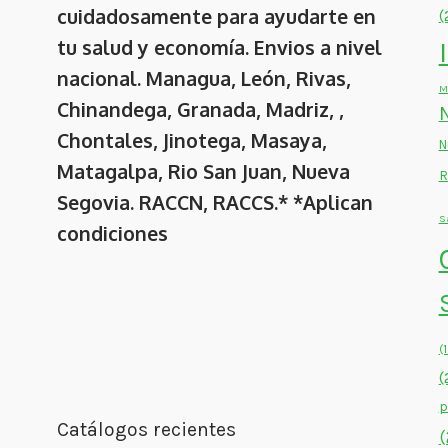
cuidadosamente para ayudarte en
(
tu salud y economía. Envios a nivel
nacional. Managua, León, Rivas,
M
Chinandega, Granada, Madriz, ,
Chontales, Jinotega, Masaya,
N
Matagalpa, Rio San Juan, Nueva
R
Segovia. RACCN, RACCS.* *Aplican
S
condiciones
(
(
p
Catálogos recientes
(