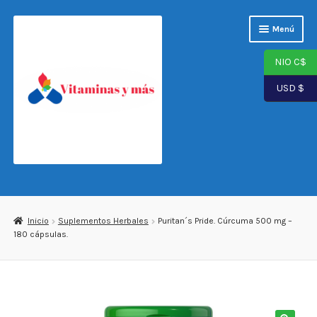
Saltar
Ir
Menú
a
al
navegación
contenido
NIO C$
USD $
Página de inicio
Tienda
Inicio
Suplementos Herbales
Puritan´s Pride. Cúrcuma 500 mg –
180 cápsulas.
Carrito
Finalizar compra
Mi cuenta