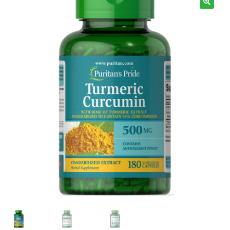
Términos y Condiciones
Contáctenos
————-
Minerales
Vitaminas Por Letras
Suplementos Herbales
Digestión
Para Mujeres
Salud Ósea y Articular