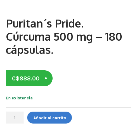
Otros
Antioxidantes
Puritan´s Pride.
NaturalSlim
Cúrcuma 500 mg – 180
Cabello, Piel y Uñas
cápsulas.
Sueño
Omega 3 Y Omega 369
C$
888.00
Niños
En existencia
Diabetes
Para Hombres
Puritan
Añadir al carrito
´s
Multivitaminas Adultos 18 A 49 Años
Pride.
Cúrcuma