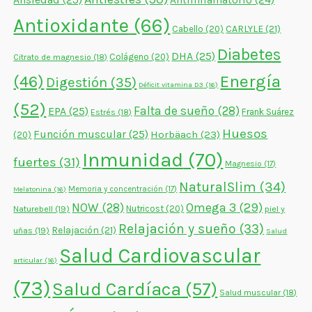
Antiinflamatorio
(24)
Antioxidante
(66)
CARLYLE
(21)
Cabello
(20)
Diabetes
DHA
(25)
Colágeno
(20)
Citrato de magnesio
(18)
Energía
(46)
Digestión
(35)
Déficit vitamina D3
(16)
(52)
Falta de sueño
(28)
EPA
(25)
Frank Suárez
Estrés
(18)
Huesos
Función muscular
(25)
Horbäach
(23)
(20)
Inmunidad
(70)
fuertes
(31)
Magnesio
(17)
NaturalSlim
(34)
Memoria y concentración
(17)
Melatonina
(16)
NOW
(28)
Omega 3
(29)
Naturebell
(19)
Nutricost
(20)
piel y
Relajación y sueño
(33)
Relajación
(21)
uñas
(19)
Salud
Salud Cardiovascular
articular
(16)
(73)
Salud Cardíaca
(57)
Salud muscular
(18)