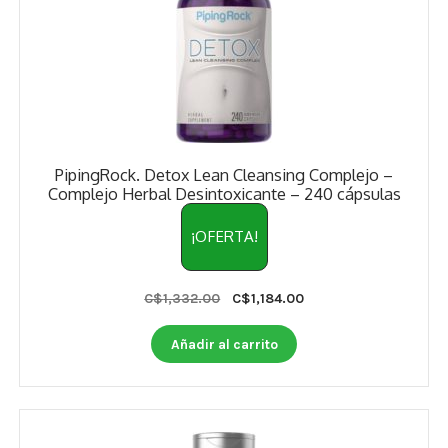
PipingRock. Detox Lean Cleansing Complejo –
Complejo Herbal Desintoxicante – 240 cápsulas
¡OFERTA!
Original
Current
C$
1,332.00
C$
1,184.00
price
price
was:
is:
Añadir al carrito
C$1,332.00.
C$1,184.00.