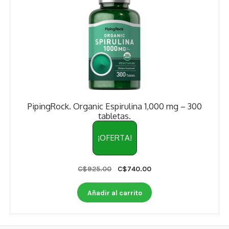
PipingRock. Organic Espirulina 1,000 mg – 300
tabletas.
¡OFERTA!
Original
Current
C$
925.00
C$
740.00
price
price
was:
is:
Añadir al carrito
C$925.00.
C$740.00.