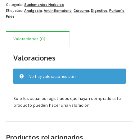
Estados De Ánimo
500
Categoría:
Suplementos Herbales
Etiquetas:
Analgesia
,
Antiinflamatorio
,
Cúrcuma
,
Digestivo
,
Puritan's
mg
Pride
-
Control Del Peso
180
cápsulas.
Cocó March
Valoraciones (0)
cantidad
Aminoácidos
Valoraciones
Salud Visual
Multivitaminas Adultos 50 Años A Más
No hay valoraciones aún.
Multivitaminas Niños
Solo los usuarios registrados que hayan comprado este
producto pueden hacer una valoración.
Productos relacionados