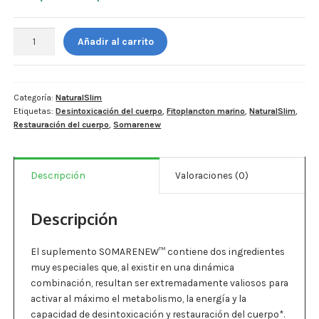
Estados De Ánimo
C$2,775.00.
C$1,443.00.
NaturalSlim.
Añadir al carrito
Control Del Peso
SomaRenew
-
Cocó March
180
cápsulas.
Categoría:
NaturalSlim
Aminoácidos
Etiquetas:
Desintoxicación del cuerpo
,
Fitoplancton marino
,
NaturalSlim
,
cantidad
Restauración del cuerpo
,
Somarenew
Salud Visual
Multivitaminas Adultos 50 Años A Más
Descripción
Valoraciones (0)
Multivitaminas Niños
Descripción
El suplemento SOMARENEW™ contiene dos ingredientes
muy especiales que, al existir en una dinámica
combinación, resultan ser extremadamente valiosos para
activar al máximo el metabolismo, la energía y la
capacidad de desintoxicación y restauración del cuerpo*.