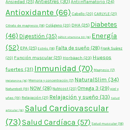
Antiestrés
(30)
Ansiedad
(25)
Antiinflamatorio
(24)
Antioxidante
(66)
CARLYLE
(21)
Cabello
(20)
Diabetes
DHA
(25)
Colágeno
(20)
Citrato de magnesio
(18)
Energía
(46)
Digestión
(35)
Déficit vitamina D3
(16)
(52)
Falta de sueño
(28)
EPA
(25)
Frank Suárez
Estrés
(18)
Huesos
Función muscular
(25)
Horbäach
(23)
(20)
Inmunidad
(70)
fuertes
(31)
Magnesio
(17)
NaturalSlim
(34)
Memoria y concentración
(17)
Melatonina
(16)
NOW
(28)
Omega 3
(29)
Naturebell
(19)
Nutricost
(20)
piel y
Relajación y sueño
(33)
Relajación
(21)
uñas
(19)
Salud
Salud Cardiovascular
articular
(16)
(73)
Salud Cardíaca
(57)
Salud muscular
(18)