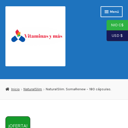
Saltar
Ir
Menú
a
al
navegación
contenido
NIO C$
USD $
Página de inicio
Tienda
Inicio
NaturalSlim
NaturalSlim. SomaRenew – 180 cápsulas.
Carrito
Finalizar compra
¡OFERTA!
Mi cuenta