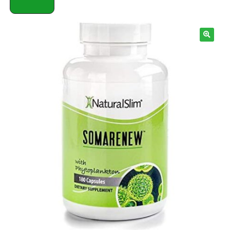
Términos y Condiciones
Contáctenos
————-
Minerales
Vitaminas Por Letras
Suplementos Herbales
Digestión
Para Mujeres
Salud Ósea y Articular