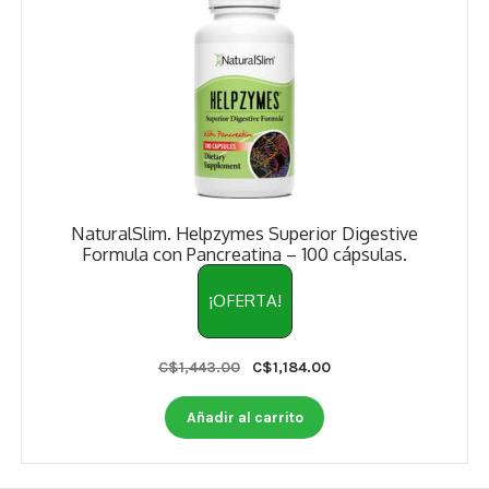
NaturalSlim. Helpzymes Superior Digestive
Formula con Pancreatina – 100 cápsulas.
¡OFERTA!
Original
Current
C$
1,443.00
C$
1,184.00
price
price
was:
is:
Añadir al carrito
C$1,443.00.
C$1,184.00.