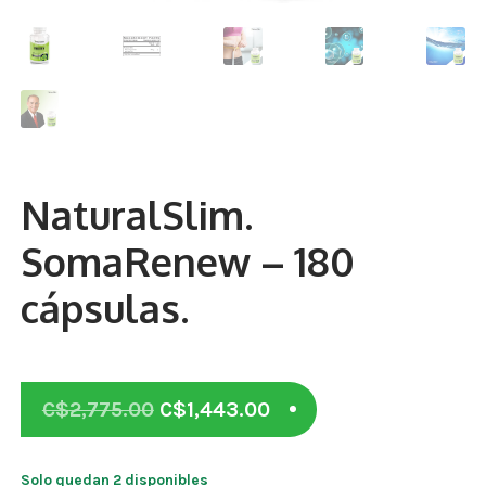
Otros
Antioxidantes
NaturalSlim
Cabello, Piel y Uñas
NaturalSlim.
Sueño
SomaRenew – 180
Omega 3 Y Omega 369
cápsulas.
Niños
Diabetes
Para Hombres
Original
Current
C$
2,775.00
C$
1,443.00
price
price
Multivitaminas Adultos 18 A 49 Años
was:
is:
Solo quedan 2 disponibles