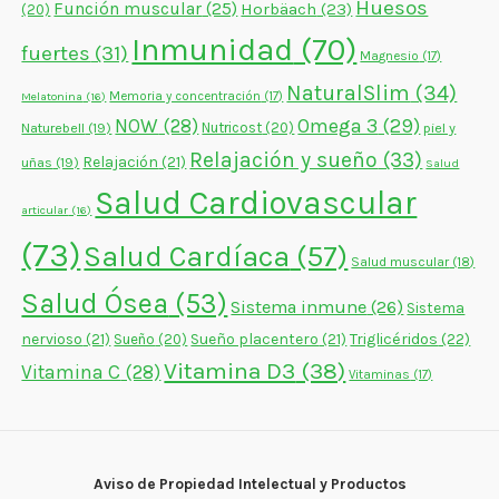
Huesos
Función muscular
(25)
Horbäach
(23)
(20)
Inmunidad
(70)
fuertes
(31)
Magnesio
(17)
NaturalSlim
(34)
Memoria y concentración
(17)
Melatonina
(16)
NOW
(28)
Omega 3
(29)
Naturebell
(19)
Nutricost
(20)
piel y
Relajación y sueño
(33)
Relajación
(21)
uñas
(19)
Salud
Salud Cardiovascular
articular
(16)
(73)
Salud Cardíaca
(57)
Salud muscular
(18)
Salud Ósea
(53)
Sistema inmune
(26)
Sistema
nervioso
(21)
Sueño placentero
(21)
Triglicéridos
(22)
Sueño
(20)
Vitamina D3
(38)
Vitamina C
(28)
Vitaminas
(17)
Aviso de Propiedad Intelectual y Productos