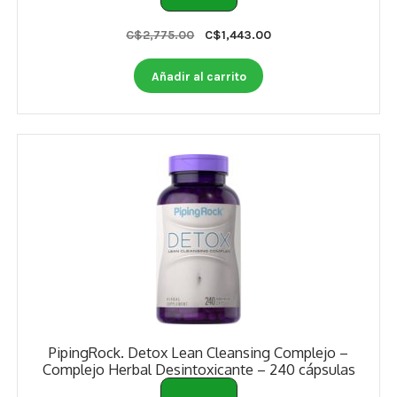
Estados De Ánimo
Original
Current
C$
2,775.00
C$
1,443.00
Control Del Peso
price
price
was:
is:
Añadir al carrito
C$2,775.00.
C$1,443.00.
Cocó March
Aminoácidos
Salud Visual
Multivitaminas Adultos 50 Años A Más
Multivitaminas Niños
PipingRock. Detox Lean Cleansing Complejo –
Complejo Herbal Desintoxicante – 240 cápsulas