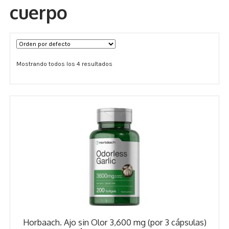
cuerpo
Términos y Condiciones
Contáctenos
Mostrando todos los 4 resultados
————-
Minerales
Vitaminas Por Letras
Suplementos Herbales
Digestión
Para Mujeres
Salud Ósea y Articular
Horbaach. Ajo sin Olor 3,600 mg (por 3 cápsulas)