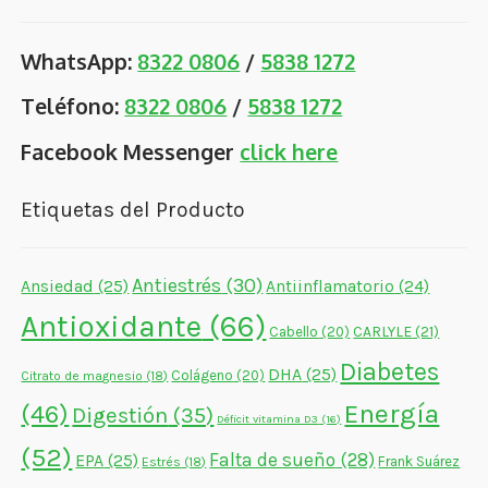
WhatsApp:
8322 0806
/
5838 1272
Teléfono:
8322 0806
/
5838 1272
Facebook Messenger
click here
Etiquetas del Producto
Antiestrés
(30)
Ansiedad
(25)
Antiinflamatorio
(24)
Antioxidante
(66)
CARLYLE
(21)
Cabello
(20)
Diabetes
DHA
(25)
Colágeno
(20)
Citrato de magnesio
(18)
Energía
(46)
Digestión
(35)
Déficit vitamina D3
(16)
(52)
Falta de sueño
(28)
EPA
(25)
Frank Suárez
Estrés
(18)