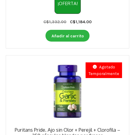
¡OFERTA!
Original
Current
C$
1,332.00
C$
1,184.00
price
price
was:
is:
Añadir al carrito
C$1,332.00.
C$1,184.00.
Agotado
Temporalmente
Puritans Pride. Ajo sin Olor + Perejil + Clorofila –