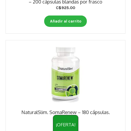
– 200 cápsulas blandas por frasco
Otros
C$
925.00
Antioxidantes
Añadir al carrito
NaturalSlim
Cabello, Piel y Uñas
Sueño
Omega 3 Y Omega 369
Niños
Diabetes
Para Hombres
NaturalSlim. SomaRenew – 180 cápsulas.
Multivitaminas Adultos 18 A 49 Años
¡OFERTA!