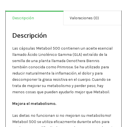
Estados De Ánimo
cantidad
Control Del Peso
Descripción
Valoraciones (0)
Cocó March
Descripción
Aminoácidos
Las cápsulas Metaboil 500 contienen un aceite esencial
llamado Ácido Linolénico Gamma (GLA) extraído de la
Salud Visual
semilla de una planta llamada Oenothera Biennis
también conocida como Primrose. Se ha utilizado para
Multivitaminas Adultos 50 Años A Más
reducir naturalmente la inflamación, el dolor y para
descomponer la grasa resistiva en el cuerpo. Cuando se
Multivitaminas Niños
trata de mejorar su metabolismo y perder peso, hay
menos cosas que pueden ayudarlo mejor que Metaboil.
Mejora el metabolismo.
Las dietas no funcionan si no mejoran su metabolismo!
Metaboil 500 se utiliza eficazmente durante años para