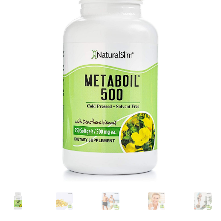
Términos y Condiciones
Contáctenos
————-
Minerales
Vitaminas Por Letras
Suplementos Herbales
Digestión
Para Mujeres
Salud Ósea y Articular