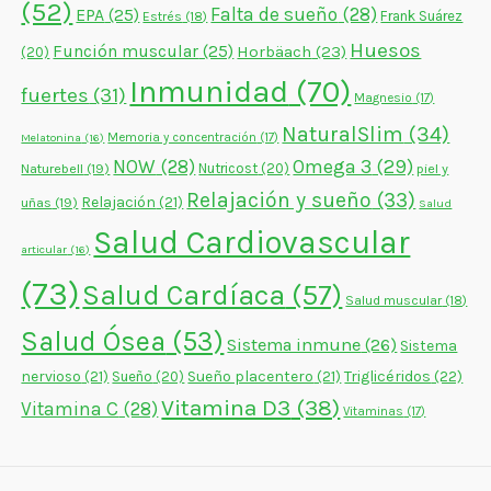
(52)
Falta de sueño
(28)
EPA
(25)
Frank Suárez
Estrés
(18)
Huesos
Función muscular
(25)
Horbäach
(23)
(20)
Inmunidad
(70)
fuertes
(31)
Magnesio
(17)
NaturalSlim
(34)
Memoria y concentración
(17)
Melatonina
(16)
NOW
(28)
Omega 3
(29)
Naturebell
(19)
Nutricost
(20)
piel y
Relajación y sueño
(33)
Relajación
(21)
uñas
(19)
Salud
Salud Cardiovascular
articular
(16)
(73)
Salud Cardíaca
(57)
Salud muscular
(18)
Salud Ósea
(53)
Sistema inmune
(26)
Sistema
nervioso
(21)
Sueño placentero
(21)
Triglicéridos
(22)
Sueño
(20)
Vitamina D3
(38)
Vitamina C
(28)
Vitaminas
(17)