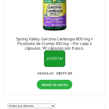
Spring Valley. Garcinia Cambogia 800 mg +
Picolinato de Cromio 100 mg – Por cada 2
cápsulas. 90 cápsulas por frasco.
¡OFERTA!
Original
Current
C$
888.00
C$
777.00
price
price
was:
is:
Añadir al carrito
C$888.00.
C$777.00.