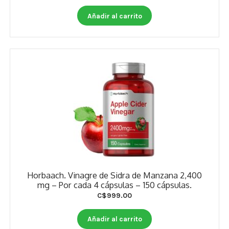
price
price
was:
is:
Añadir al carrito
C$962.00.
C$851.00.
Horbaach. Vinagre de Sidra de Manzana 2,400
mg – Por cada 4 cápsulas – 150 cápsulas.
C$
999.00
Añadir al carrito