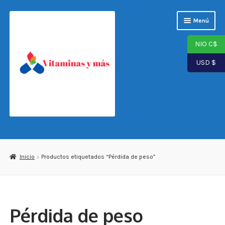
Saltar
Ir
Menú
a
al
navegación
contenido
NIO C$
USD $
Página de inicio
Tienda
Inicio
Productos etiquetados “Pérdida de peso”
Carrito
Finalizar compra
Pérdida de peso
Mi cuenta