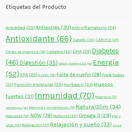
Etiquetas del Producto
Antiestrés
(30)
Ansiedad
(25)
Antiinflamatorio
(24)
Antioxidante
(66)
CARLYLE
(21)
Cabello
(20)
Diabetes
DHA
(25)
Colágeno
(20)
Citrato de magnesio
(18)
Energía
(46)
Digestión
(35)
Déficit vitamina D3
(16)
(52)
Falta de sueño
(28)
EPA
(25)
Frank Suárez
Estrés
(18)
Huesos
Función muscular
(25)
Horbäach
(23)
(20)
Inmunidad
(70)
fuertes
(31)
Magnesio
(17)
NaturalSlim
(34)
Memoria y concentración
(17)
Melatonina
(16)
NOW
(28)
Omega 3
(29)
Naturebell
(19)
Nutricost
(20)
piel y
Relajación y sueño
(33)
Relajación
(21)
uñas
(19)
Salud