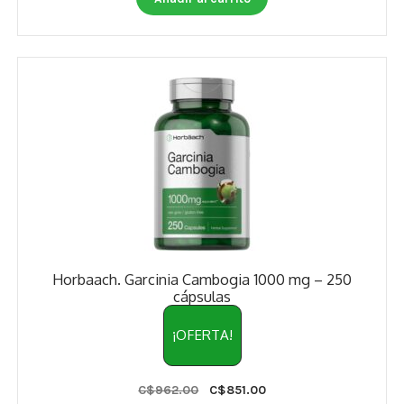
Estados De Ánimo
Control Del Peso
Cocó March
Aminoácidos
Salud Visual
Multivitaminas Adultos 50 Años A Más
Multivitaminas Niños
Horbaach. Garcinia Cambogia 1000 mg – 250
cápsulas
¡OFERTA!
Original
Current
C$
962.00
C$
851.00