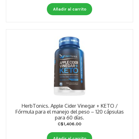
Otros
Añadir al carrito
Antioxidantes
NaturalSlim
Cabello, Piel y Uñas
Sueño
Omega 3 Y Omega 369
Niños
Diabetes
HerbTonics. Apple Cider Vinegar + KETO /
Fórmula para el manejo del peso – 120 cápsulas
Para Hombres
para 60 días.
C$
1,406.00
Multivitaminas Adultos 18 A 49 Años
Añadir al carrito