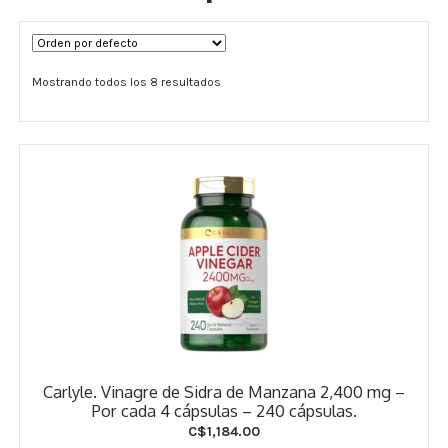
Términos y Condiciones
Mostrando todos los 8 resultados
Contáctenos
————-
Minerales
Vitaminas Por Letras
Suplementos Herbales
Digestión
Para Mujeres
Carlyle. Vinagre de Sidra de Manzana 2,400 mg –
Salud Ósea y Articular
Por cada 4 cápsulas – 240 cápsulas.
C$
1,184.00