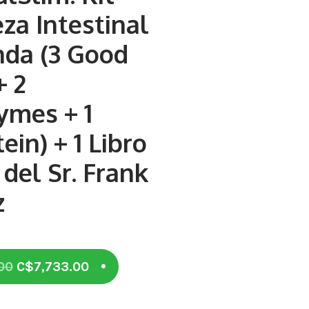
za Intestinal
nda (3 Good
+ 2
ymes + 1
ein) + 1 Libro
 del Sr. Frank
z
Original
Current
00
C$
7,733.00
price
price
was:
is: