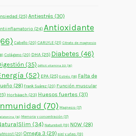
Antiestrés
(30)
nsiedad
(25)
Antioxidante
ntiinflamatorio
(24)
(66)
CARLYLE
(21)
Cabello
(20)
Citrato de magnesio
Diabetes
(46)
DHA
(25)
Colágeno
(20)
18)
Digestión
(35)
Déficit vitamina D3
(16)
Energía
(52)
Falta de
EPA
(25)
Estrés
(18)
sueño
(28)
Función muscular
Frank Suárez
(20)
Huesos fuertes
(31)
25)
Horbäach
(23)
Inmunidad
(70)
Magnesio
(17)
Memoria y concentración
(17)
elatonina
(16)
NaturalSlim
(34)
NOW
(28)
Naturebell
(19)
Omega 3
(29)
utricost
(20)
piel y uñas
(19)