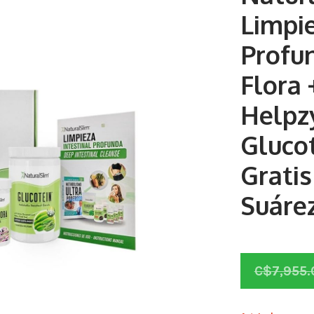
Limpie
Profu
Flora 
Helpz
Glucot
Gratis
Suáre
C$
7,955.