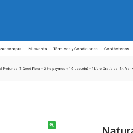
izar compra
Mi cuenta
Términos y Condiciones
Contáctenos
al Profunda (3 Good Flora + 2 Helpzymes + 1 Glucotein) + 1 Libro Gratis del Sr. Fra
Natura