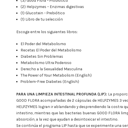
(3) Good Flora – Probiótico
(2) Helpzymes – Enzimas digestivas
(1) Glucotein – Prebiótico
(1) Libro de tu selección
Escoge entre los siguientes libros:
El Poder del Metabolismo
Recetas El Poder del Metabolismo
Diabetes Sin Problemas
Metabolismo Ultra Poderoso
Derecho a la Sexualidad Masculina
The Power of Your Metabolism (English)
Problem-Free Diabetes (English)
PARA UNA LIMPIEZA INTESTINAL PROFUNDA (LIP):
La proporc
GOOD FLORA acompañadas de 2 cápsulas de HELPZYMES 3 veces
HELPZYMES logran ir ablandando y desprendiendo la costra qu
intestino, mientras que las bacterias buenas GOOD FLORA limpi
absorción, a la vez que ayudan a desintoxicar el intestino.
Se continúa el programa LIP hasta que se experimente una sen