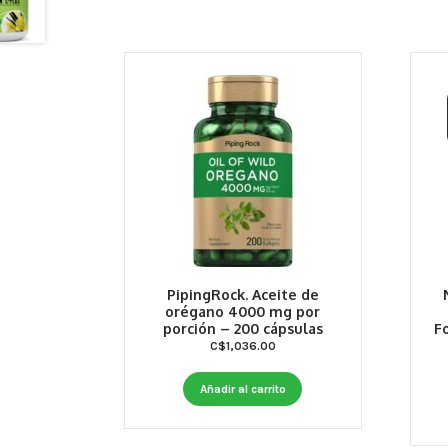
PipingRock. Aceite de
orégano 4000 mg por
porción – 200 cápsulas
F
C$
1,036.00
Añadir al carrito