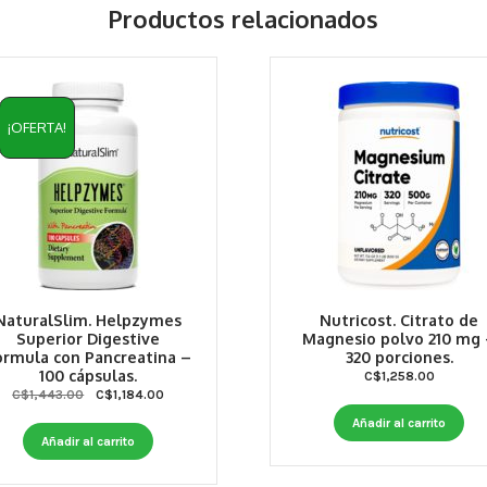
Productos relacionados
¡OFERTA!
NaturalSlim. Helpzymes
Nutricost. Citrato de
Superior Digestive
Magnesio polvo 210 mg
ormula con Pancreatina –
320 porciones.
100 cápsulas.
C$
1,258.00
Original
Current
C$
1,443.00
C$
1,184.00
price
price
Añadir al carrito
was:
is:
Añadir al carrito
C$1,443.00.
C$1,184.00.