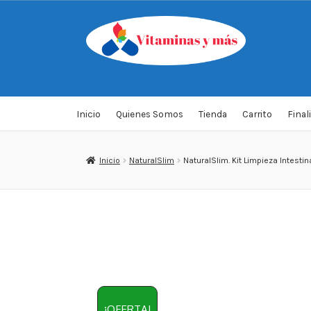
Saltar
Ir
a
al
navegación
contenido
Inicio
Quienes Somos
Tienda
Carrito
Final
Inicio
NaturalSlim
NaturalSlim. Kit Limpieza Intestin
¡OFERTA!