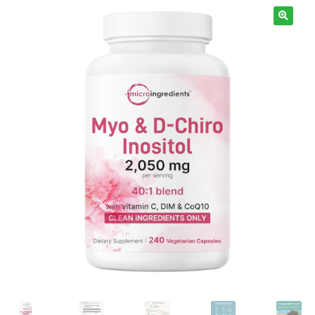
Términos y Condiciones
Contáctenos
————-
Minerales
Vitaminas Por Letras
Suplementos Herbales
Digestión
Para Mujeres
Salud Ósea y Articular