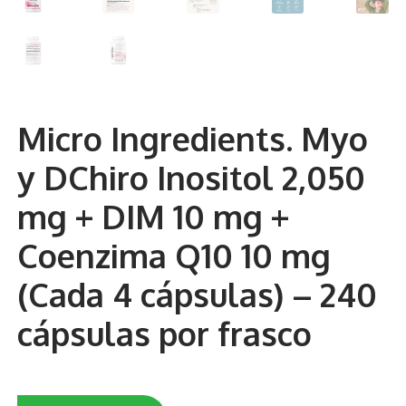
Otros
Antioxidantes
NaturalSlim
Micro Ingredients. Myo
Cabello, Piel y Uñas
y DChiro Inositol 2,050
Sueño
mg + DIM 10 mg +
Omega 3 Y Omega 369
Coenzima Q10 10 mg
Niños
(Cada 4 cápsulas) – 240
Diabetes
cápsulas por frasco
Para Hombres
Multivitaminas Adultos 18 A 49 Años