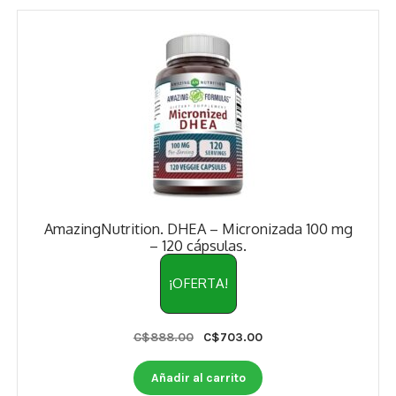
AmazingNutrition. DHEA – Micronizada 100 mg
– 120 cápsulas.
¡OFERTA!
Original
Current
C$
888.00
C$
703.00
price
price
was:
is:
Añadir al carrito
C$888.00.
C$703.00.