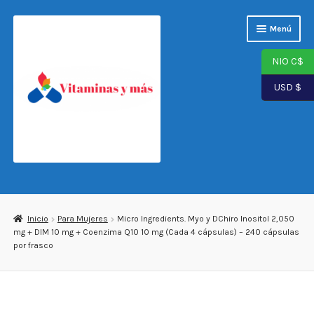
Saltar
Ir
Menú
a
al
navegación
contenido
NIO C$
USD $
Página de inicio
Tienda
Inicio
Para Mujeres
Micro Ingredients. Myo y DChiro Inositol 2,050
mg + DIM 10 mg + Coenzima Q10 10 mg (Cada 4 cápsulas) – 240 cápsulas
Carrito
por frasco
Finalizar compra
Mi cuenta