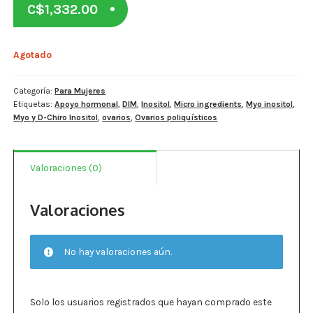
C$
1,332.00
Estados De Ánimo
Control Del Peso
Agotado
Cocó March
Categoría:
Para Mujeres
Etiquetas:
Apoyo hormonal
,
DIM
,
Inositol
,
Micro ingredients
,
Myo inositol
,
Aminoácidos
Myo y D-Chiro Inositol
,
ovarios
,
Ovarios poliquísticos
Salud Visual
Valoraciones (0)
Multivitaminas Adultos 50 Años A Más
Multivitaminas Niños
Valoraciones
No hay valoraciones aún.
Solo los usuarios registrados que hayan comprado este