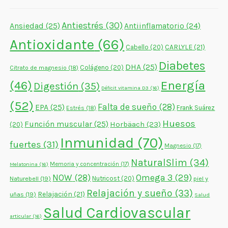
Antiestrés
(30)
Ansiedad
(25)
Antiinflamatorio
(24)
Antioxidante
(66)
CARLYLE
(21)
Cabello
(20)
Diabetes
DHA
(25)
Colágeno
(20)
Citrato de magnesio
(18)
Energía
(46)
Digestión
(35)
Déficit vitamina D3
(16)
(52)
Falta de sueño
(28)
EPA
(25)
Frank Suárez
Estrés
(18)
Huesos
Función muscular
(25)
Horbäach
(23)
(20)
Inmunidad
(70)
fuertes
(31)
Magnesio
(17)
NaturalSlim
(34)
Memoria y concentración
(17)
Melatonina
(16)
NOW
(28)
Omega 3
(29)
Naturebell
(19)
Nutricost
(20)
piel y
Relajación y sueño
(33)
Relajación
(21)
uñas
(19)
Salud
Salud Cardiovascular
articular
(16)