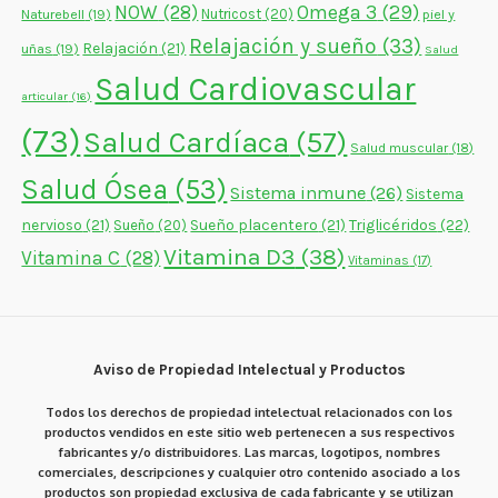
NOW
(28)
Omega 3
(29)
Naturebell
(19)
Nutricost
(20)
piel y
Relajación y sueño
(33)
Relajación
(21)
uñas
(19)
Salud
Salud Cardiovascular
articular
(16)
(73)
Salud Cardíaca
(57)
Salud muscular
(18)
Salud Ósea
(53)
Sistema inmune
(26)
Sistema
nervioso
(21)
Sueño placentero
(21)
Triglicéridos
(22)
Sueño
(20)
Vitamina D3
(38)
Vitamina C
(28)
Vitaminas
(17)
Aviso de Propiedad Intelectual y Productos
Todos los derechos de propiedad intelectual relacionados con los
productos vendidos en este sitio web pertenecen a sus respectivos
fabricantes y/o distribuidores. Las marcas, logotipos, nombres
comerciales, descripciones y cualquier otro contenido asociado a los
productos son propiedad exclusiva de cada fabricante y se utilizan