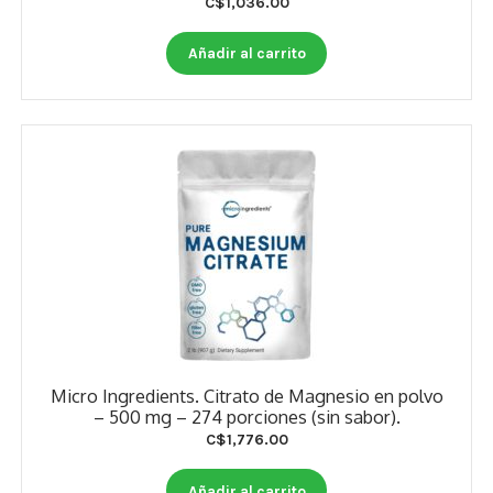
C$
1,036.00
Otros
Añadir al carrito
Antioxidantes
NaturalSlim
Cabello, Piel y Uñas
Sueño
Omega 3 Y Omega 369
Niños
Diabetes
Micro Ingredients. Citrato de Magnesio en polvo
Para Hombres
– 500 mg – 274 porciones (sin sabor).
C$
1,776.00
Multivitaminas Adultos 18 A 49 Años
Añadir al carrito