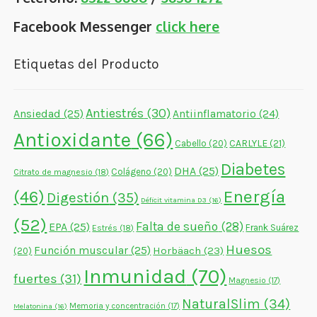
Facebook Messenger
click here
Etiquetas del Producto
Antiestrés
(30)
Ansiedad
(25)
Antiinflamatorio
(24)
Antioxidante
(66)
CARLYLE
(21)
Cabello
(20)
Diabetes
DHA
(25)
Colágeno
(20)
Citrato de magnesio
(18)
Energía
(46)
Digestión
(35)
Déficit vitamina D3
(16)
(52)
Falta de sueño
(28)
EPA
(25)
Frank Suárez
Estrés
(18)
Huesos
Función muscular
(25)
Horbäach
(23)
(20)
Inmunidad
(70)
fuertes
(31)
Magnesio
(17)
NaturalSlim
(34)
Memoria y concentración
(17)
Melatonina
(16)