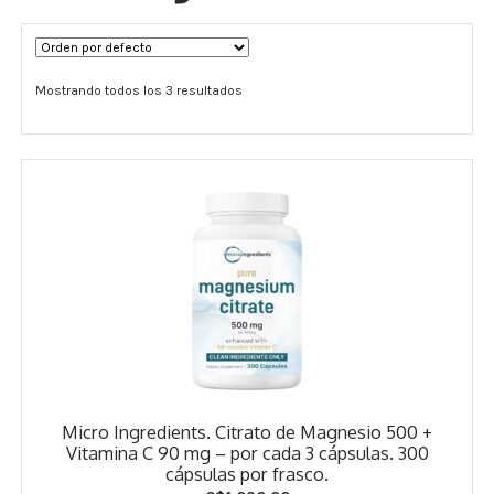
Términos y Condiciones
Mostrando todos los 3 resultados
Contáctenos
————-
Minerales
Vitaminas Por Letras
Suplementos Herbales
Digestión
Para Mujeres
Micro Ingredients. Citrato de Magnesio 500 +
Salud Ósea y Articular
Vitamina C 90 mg – por cada 3 cápsulas. 300
cápsulas por frasco.