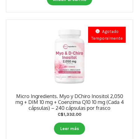
Estados De Ánimo
Control Del Peso
Agotado
Cocó March
Temporalmente
Aminoácidos
Salud Visual
Multivitaminas Adultos 50 Años A Más
Multivitaminas Niños
Micro Ingredients. Myo y DChiro Inositol 2,050
mg + DIM 10 mg + Coenzima Q10 10 mg (Cada 4
cápsulas) – 240 cápsulas por frasco
C$
1,332.00
Leer más