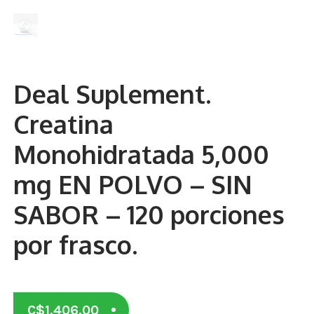
Otros
Antioxidantes
NaturalSlim
Deal Suplement.
Cabello, Piel y Uñas
Creatina
Sueño
Monohidratada 5,000
Omega 3 Y Omega 369
mg EN POLVO – SIN
Niños
SABOR – 120 porciones
Diabetes
por frasco.
Para Hombres
Multivitaminas Adultos 18 A 49 Años
C$
1,406.00