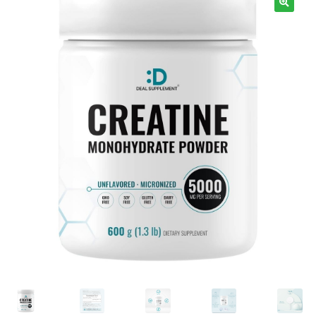
Términos y Condiciones
Contáctenos
————-
Minerales
Vitaminas Por Letras
Suplementos Herbales
Digestión
Para Mujeres
Salud Ósea y Articular