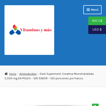
Saltar
Ir
Menú
a
al
navegación
contenido
NIO C$
USD $
Página de inicio
Tienda
Inicio
Aminoácidos
Deal Suplement. Creatina Monohidratada
5,000 mg EN POLVO – SIN SABOR – 120 porciones por frasco.
Carrito
Finalizar compra
Mi cuenta