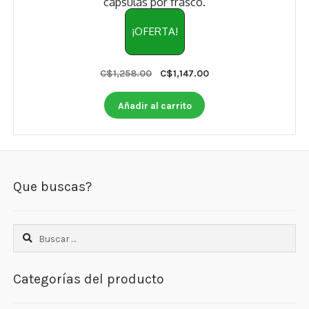
cápsulas por frasco.
¡OFERTA!
Original
Current
C$
1,258.00
C$
1,147.00
price
price
was:
is:
Añadir al carrito
C$1,258.00.
C$1,147.00.
Que buscas?
Buscar:
Categorías del producto