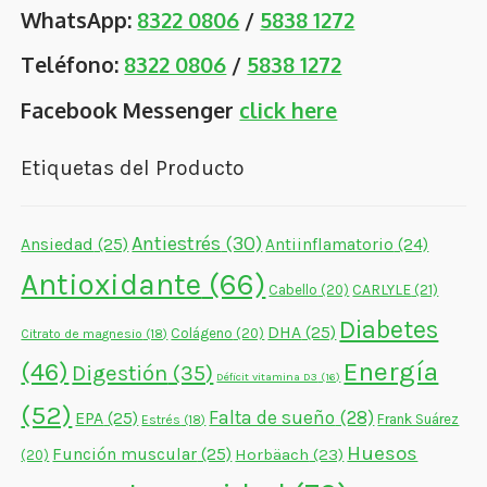
WhatsApp:
8322 0806
/
5838 1272
Teléfono:
8322 0806
/
5838 1272
Facebook Messenger
click here
Etiquetas del Producto
Antiestrés
(30)
Ansiedad
(25)
Antiinflamatorio
(24)
Antioxidante
(66)
CARLYLE
(21)
Cabello
(20)
Diabetes
DHA
(25)
Colágeno
(20)
Citrato de magnesio
(18)
Energía
(46)
Digestión
(35)
Déficit vitamina D3
(16)
(52)
Falta de sueño
(28)
EPA
(25)
Frank Suárez
Estrés
(18)
Huesos
Función muscular
(25)
Horbäach
(23)
(20)