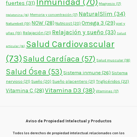
Inmunidad
(70)
fuertes
(31)
Magnesio
(17)
NaturalSlim
(34)
Memoria y concentración
(17)
Melatonina
(16)
NOW
(28)
Omega 3
(29)
Naturebell
(19)
Nutricost
(20)
piel y
Relajación y sueño
(33)
Relajación
(21)
uñas
(19)
Salud
Salud Cardiovascular
articular
(16)
(73)
Salud Cardíaca
(57)
Salud muscular
(18)
Salud Ósea
(53)
Sistema inmune
(26)
Sistema
nervioso
(21)
Sueño placentero
(21)
Triglicéridos
(22)
Sueño
(20)
Vitamina D3
(38)
Vitamina C
(28)
Vitaminas
(17)
Aviso de Propiedad Intelectual y Productos
Todos los derechos de propiedad intelectual relacionados con los