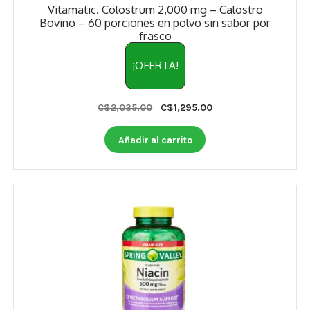
Vitamatic. Colostrum 2,000 mg – Calostro
Bovino – 60 porciones en polvo sin sabor por
frasco
¡OFERTA!
Original
Current
C$
2,035.00
C$
1,295.00
price
price
was:
is:
Añadir al carrito
C$2,035.00.
C$1,295.00.